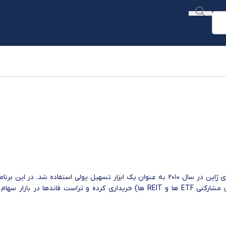
برنامه خرید دارایی یک طرح است که اولین بار از سوی بانک مرکزی ژاپن در سال ۲۰۱۰ به عنوان یک ابزار تسهیل پولی استفاده شد. در این برن
بانک ژاپن اوراق قرضه دولتی سه ساله به بالا (در کنار بدهی‌های مشارکتی ETF ها و REIT ها) خریداری کرده و تراست فاندها در بازار سه