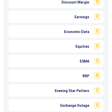
D
Discount Margin
E
Earnings
E
Economic Data
E
Equities
E
ESMA
R
RRP
E
Evening Star Pattern
E
Exchange Outage