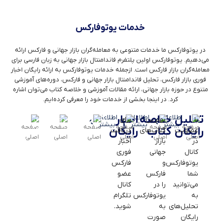
خدمات یوتوفارکس
در یوتوفارکس ما خدمات متنوعی به معامله‌گران بازار جهانی و فارکس ارائه
می‌دهیم. یوتوفارکس اولین پلتفرم فاندامنتال بازار جهانی به زبان فارسی برای
معامله‌گران بازار فارکس است. ازجمله خدمات یوتوفارکس به ارائه رایگان اخبار
فوری بازار فارکس، تحلیل فاندامنتال بازار جهانی و فارکس، دوره‌های آموزشی
متنوع در حوزه بازار جهانی، ارائه مقالات آموزشی و خلاصه کتاب می‌توان اشاره
کرد. در اینجا بخشی از خدمات خود را معرفی کرده‌ایم.
تحلیل
خلاصه
اخبار
تحلیل
دوره‌های
تحلیل
اطلاعات
اطلاعات
اطلاعات
اطلاعات
اطلاعات
اطلاعات
با
بهترین
برای
در
دوره‌های
در
بیشتر
بیشتر
بیشتر
بیشتر
بیشتر
بیشتر
رایگان
کتاب
رایگان
بازار
آموزشی
بازار
عضویت
کتاب‌های
دریافت
کانال
آموزشی
کانال
جهانی
ارز
در
بازار
اخبار
تلگرام
زیادی
تلگرام
کانال
جهانی
فوری
یوتوفارکس
را
یوتوفارکس
دیجیتال
یوتوفارکس
و
فارکس
خدمات
برای
به
شما
فارکس
عضو
متنوعی
علاقمندان
صورت
می‌توانید
را در
کانال
در
به
تخصصی
به
یوتوفارکس
تلگرام
رابطه
یادگیری
و با
تحلیل‌های
به
شوید.
با
این
روشی
رایگان
صورت
تحلیل
حوزه
متفاوت