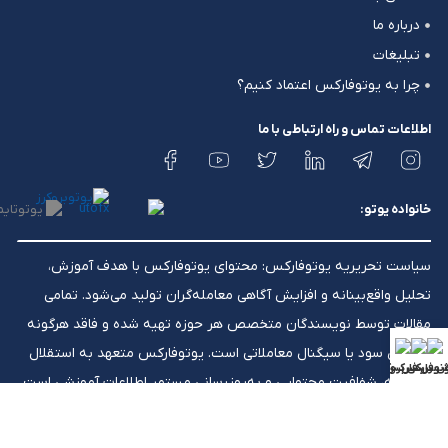
درباره ما
تبلیغات
چرا به یوتوفارکس اعتماد کنیم؟
اطلاعات تماس و راه ارتباطی با ما
خانواده یوتو:
سیاست تحریریه یوتوفارکس: محتوای یوتوفارکس با هدف آموزش،
تحلیل واقع‌بینانه و افزایش آگاهی معامله‌گران تولید می‌شود. تمامی
مقالات توسط نویسندگان متخصص هر حوزه تهیه شده و فاقد هرگونه
تضمین سود یا سیگنال معاملاتی است. یوتوفارکس متعهد به استقلال
ش فارکس
ونوس فارکس
بررسی بروکرها
تحریریه، شفافیت محتوایی و به‌روزرسانی مستمر اطلاعات آموزشی است.
⚠️ هشدار ریسک: معاملات فارکس ریسک بالایی دارند و ممکن است برای
همه معامله‌گران مناسب نباشد. لوریج بالا می‌تواند هم به نفع