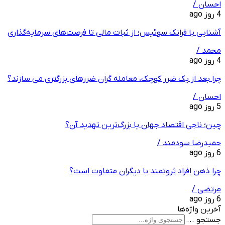
احسان /
4 روز ago
آشنایی با فرانک سوئیس؛ از ثبات مالی تا فرصت‌های سرمایه‌گذاری
محمد /
4 روز ago
چرا بعد از یک ضرر کوچک، معامله‌ گران ضررهای بزرگتری می ‌سازند؟
احسان /
5 روز ago
چین؛ ناجی اقتصاد جهان یا بزرگ‌ترین تهدید آن؟
حمیدرضا سودمند /
6 روز ago
چرا ذهن افراد ثروتمند با دیگران متفاوت است؟
مرتضی /
6 روز ago
آخرین واژه‌ها
جستجو ...