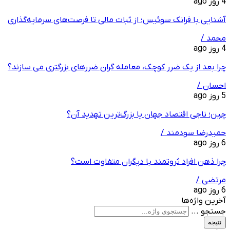
4 روز ago
آشنایی با فرانک سوئیس؛ از ثبات مالی تا فرصت‌های سرمایه‌گذاری
محمد /
4 روز ago
چرا بعد از یک ضرر کوچک، معامله‌ گران ضررهای بزرگتری می ‌سازند؟
احسان /
5 روز ago
چین؛ ناجی اقتصاد جهان یا بزرگ‌ترین تهدید آن؟
حمیدرضا سودمند /
6 روز ago
چرا ذهن افراد ثروتمند با دیگران متفاوت است؟
مرتضی /
6 روز ago
آخرین واژه‌ها
جستجو ...
نتیجه