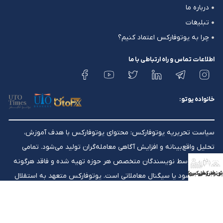
درباره ما
تبلیغات
چرا به یوتوفارکس اعتماد کنیم؟
اطلاعات تماس و راه ارتباطی با ما
خانواده یوتو:
سیاست تحریریه یوتوفارکس: محتوای یوتوفارکس با هدف آموزش،
تحلیل واقع‌بینانه و افزایش آگاهی معامله‌گران تولید می‌شود. تمامی
مقالات توسط نویسندگان متخصص هر حوزه تهیه شده و فاقد هرگونه
ش فارکس
بونوس فارکس
بررسی بروکرها
تضمین سود یا سیگنال معاملاتی است. یوتوفارکس متعهد به استقلال
تحریریه، شفافیت محتوایی و به‌روزرسانی مستمر اطلاعات آموزشی است.
⚠️ هشدار ریسک: معاملات فارکس ریسک بالایی دارند و ممکن است برای
همه معامله‌گران مناسب نباشد. لوریج بالا می‌تواند هم به نفع