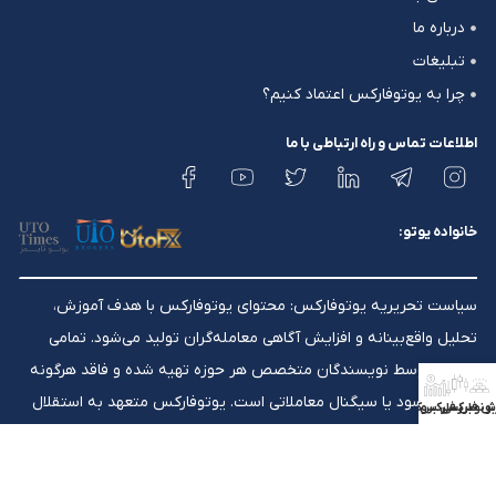
درباره ما
تبلیغات
چرا به یوتوفارکس اعتماد کنیم؟
اطلاعات تماس و راه ارتباطی با ما
خانواده یوتو:
سیاست تحریریه یوتوفارکس: محتوای یوتوفارکس با هدف آموزش،
تحلیل واقع‌بینانه و افزایش آگاهی معامله‌گران تولید می‌شود. تمامی
مقالات توسط نویسندگان متخصص هر حوزه تهیه شده و فاقد هرگونه
تضمین سود یا سیگنال معاملاتی است. یوتوفارکس متعهد به استقلال
ش فارکس
بونوس فارکس
بررسی بروکرها
تحریریه، شفافیت محتوایی و به‌روزرسانی مستمر اطلاعات آموزشی است.
⚠️ هشدار ریسک: معاملات فارکس ریسک بالایی دارند و ممکن است برای