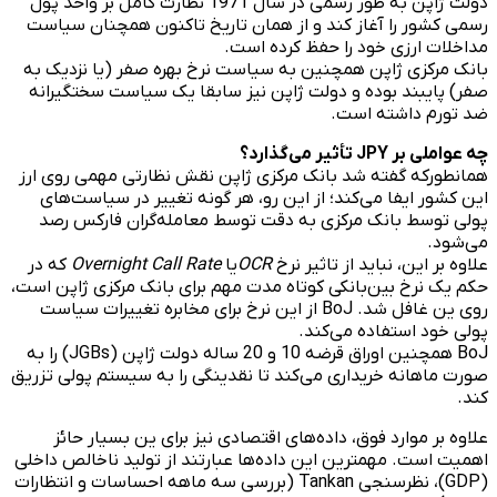
دولت ژاپن به طور رسمی در سال 1971 نظارت کامل بر واحد پول
رسمی کشور را آغاز کند و از همان تاریخ تاکنون همچنان سیاست
مداخلات ارزی خود را حفظ کرده است.
بانک مرکزی ژاپن همچنین به سیاست نرخ بهره صفر (یا نزدیک به
صفر) پایبند بوده و دولت ژاپن نیز سابقا یک سیاست سختگیرانه
ضد تورم داشته است.
چه عواملی بر JPY تأثیر می‌گذارد؟
همانطورکه گفته شد بانک مرکزی ژاپن نقش نظارتی مهمی روی ارز
این کشور ایفا می‌کند؛ از این رو، هر گونه تغییر در سیاست‌های
پولی توسط بانک مرکزی به دقت توسط معامله‌گران فارکس رصد
می‌شود.
علاوه بر این، نباید از تاثیر نرخ
OCR
یا
Overnight Call Rate
که در
حکم یک نرخ بین‌بانکی کوتاه مدت مهم برای بانک مرکزی ژاپن است،
روی ین غافل شد. BoJ از این نرخ برای مخابره تغییرات سیاست
پولی خود استفاده می‌کند.
BoJ همچنین اوراق قرضه 10 و 20 ساله دولت ژاپن (JGBs) را به
صورت ماهانه خریداری می‌کند تا نقدینگی را به سیستم پولی تزریق
کند.
علاوه بر موارد فوق، داده‌های اقتصادی نیز برای ین بسیار حائز
اهمیت است. مهمترین این داده‌ها عبارتند از تولید ناخالص داخلی
(GDP)، نظرسنجی Tankan (بررسی سه ماهه احساسات و انتظارات