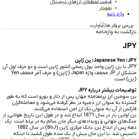
قیمت لحظه‌ای ارزهای دیجیتال
نمودار
واژه نامه
بررسی بروکر ها
بازگشت به واژه‌نامه
JPY
JPY؛ Japanese Yen؛ ین ژاپن
JPY یا ین ژاپن واحد پول رسمی کشور ژاپن است و دو حرف اول آن
متشکل از JP مخفف واژه Japan (ژاپن) و حرف آخر مخفف Yen
(ین) است.
توضیحات بیشتر درباره JPY
ین سومین ارز پرمعامله جهان پس از دلار و یورو است که به طور
گسترده به عنوان ارز ذخیره در نظر گرفته می‌شود و معامله‌گران
فارکس از آن به عنوان یک ارز امن استفاده می‌کنند.
ین اولین بار در سال 1871 ابداع شد و در طول این تاریخ طولانی، از
جنگ‌های جهانی و رویدادهای دیگر جان سالم به در برده است. یک
دهه پس از ابداع ین، بانک مرکزی ژاپن (BoJ) در سال 1882
تاسیس شد. با این حال بیش از یک سده طول کشید تا اینکه