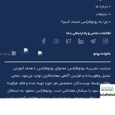
درباره ما
تبلیغات
چرا به یوتوفارکس اعتماد کنیم؟
اطلاعات تماس و راه ارتباطی با ما
خانواده یوتو:
سیاست تحریریه یوتوفارکس: محتوای یوتوفارکس با هدف آموزش،
تحلیل واقع‌بینانه و افزایش آگاهی معامله‌گران تولید می‌شود. تمامی
مقالات توسط نویسندگان متخصص هر حوزه تهیه شده و فاقد هرگونه
تضمین سود یا سیگنال معاملاتی است. یوتوفارکس متعهد به استقلال
ش فارکس
ونوس فارکس
بررسی بروکرها
تحریریه، شفافیت محتوایی و به‌روزرسانی مستمر اطلاعات آموزشی است.
⚠️ هشدار ریسک: معاملات فارکس ریسک بالایی دارند و ممکن است برای
همه معامله‌گران مناسب نباشد. لوریج بالا می‌تواند هم به نفع