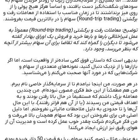
شدند… اما بسیاری از سرمایه‌گذاران زیرک با زودتر خریدن سهام به
سودهای شگفت‌انگیز دست یافتند، و اساساً هرگز هیچ پولی را از
روی میز برنداشتند تا در زمان مناسب با استفاده از معاملات رفت و
برگشتی (Round-trip trading) سهام را در بالاترین قیمت بفروشند.
توضیح: معاملات رفت و برگشتی (Round-trip trading) معمولاً به
عمل غیراخلاقی بارها و بارها خرید و فروش یک اوراق بهادار گفته
می‌شود تا دیگران را گمراه کند که تقاضا برای آن سهام بیشتر از آنچه
که بنظر می‌رسد، وجود دارد.
بدیهی است که داستان فوق کمی ساده‌تر از واقعیت است، اما اگر
بازارها را از نزدیک دنبال کنید، نمونه‌های متعددی از سهام و
شرکت‌هایی که در مورد آنها صحبت می‌کنم را می‌شناسید.
در هر صورت، من اینجا نیامدم تا از سرمایه‌گذار خاصی نام ببرم.
من هم مطمئناً از این خط فکری مصون نبوده‌ام. من چندین
معامله بزرگ داشتم که مستقیماً در حال بالا رفتن بودند و به
اهداف قیمتی من رسیدند (یا از آن هم فراتر رفتند)، با این حال
آن‌ها را تا حدودی به دلیل ملاحظات مالیاتی نفروختم. اما دلیل
اصلی من برای نفروختن این بود که سهام همچنان بالا می‌رفت و
من فکر می‌کردم شرکت چقدر خوب عمل کرده است و مدیریت آن از
هوای رقیق نیز ارزش ایجاد می‌کند!
به عنوان مثال، تصور کنید سهامی را به قیمت 50 دلار خریده بودم