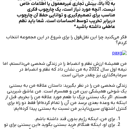
به
IQ
بالا، بینش تجاری غیرمعمول یا اطلاعات خاص
نیست. آنچه مورد نیاز است، یک چارچوب‌ فکری
مناسب برای تصمیم‌گیری و توانایی حفظ آن چارچوب
دربرابر تخریب توسط احساسات است. شما باید نظم
عاطفی داشته باشید”
فکر می‌کنید چرا این نقل‌قول را برای شروع در این مجموعه انتخاب
کردم؟
من همیشه ارزش نظم و انضباط را در زندگی شخصی می‌دانستم، اما
نیمه اول سال 2022 به من نشان داد که نظم و انضباط در
سرمایه‌گذاری نیز چقدر حیاتی است.
زندگی شخصی من را در نظر بگیرید: داستان علاقه من به بستنی
یک شوخی همیشگی بین من و همسرم است. من عاشق شیرینی
هستم. اگر یک بستنی بزرگ با طعم مورد علاقه من را بخریم، قبل از
اینکه به وعده بعدی برسد من آن را تمام کرده‌ام! فقط دو راه برای
کنترل اشتهای سیری‌ناپذیر من نسبت به بستنی پیدا کرده‌ایم:
برای من، اینکه رژیم بدون قند داشته باشم.
برای او، اینکه هنگام خرید بستنی بگوید «این بستنی برای تو