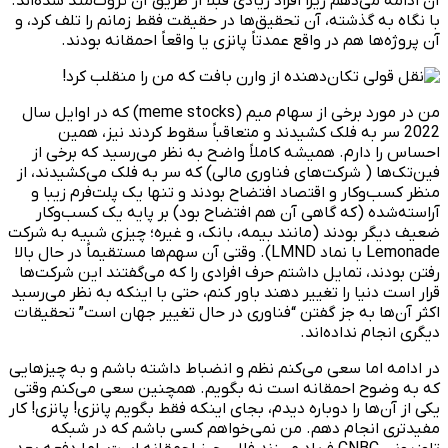
آن ادامه می‌دهم زیرا افراد زیادی قبلا از طریق آن ثروت‌مند شده‌اند.
با نگاه به گذشته، آن تحقیق‌ها در حقیقت فقط زمانم را تلف کرد، و
آن پروژه‌ها هم در واقع عمدتاً پانزی یا واقعاً احمقانه بودند.
من در مورد برخی از سهام میم (meme stocks) که در اوایل سال
2022 سر به فلک کشیدند و متعاقباً سقوط کردند نیز، همین
احساس را دارم. همیشه کاملاً واضح به نظر می‌رسید که برخی از
فین‌تک‌ها ( شرکت‌های فناوری مالی) که سر به فلک می‌کشیدند، از
منظر کسب‌و‌کار و اقتصاد افتضاح بودند و تنها یک پلت‌فرم زیبا و
آراسته‌شده (که گاهی آن هم افتضاح بود) بر پایه یک کسب‌وکار
ضعیف دیگر بودند (مانند بیمه، بانک، و غیره؛ چیزی شبیه به شرکت
Lemonade با نماد LMND). وقتی آن سهم‌ها مستقیماً در حال بالا
رفتن بودند، تمایل داشتم حرف افرادی را که می‌گفتند این شرکت‌ها
قرار است دنیا را تغییر دهند باور کنم، حتی با اینکه به نظر می‌رسید
اکثر آن‌ها به جز گفتن “فناوری در حال تغییر جهان است” تحقیقات
دیگری انجام نداده‌اند.
در ادامه اما سعی می‌کنم نظم و انضباط داشته باشم و به چیزهایی
که به وضوح احمقانه است نه بگویم. همچنین سعی می‌کنم وقتی
یکی از آن‌ها را دوباره دیدم، بجای اینکه فقط بگویم پانزی! پانزی! کار
مفیدتری انجام دهم. من نمی‌خواهم کسی باشم که در شبکه