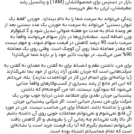
بازار در دسترس برای محصولاتشان (TAM) و پتانسیل رشد
عظیمشان، ارزان‌ به نظر می‌رسند.
زندگی می‌تواند به سرعت شما را به دام بیندازد. خوردن “فقط یک
لیوان بستنی” می‌تواند به سرعت به خوردن یک عدد بستنی بعد از
هر وعده شام به مدت دو هفته متوالی تبدیل شود و 2 کیلوگرم
وزن اضافه کنید. سفته‌بازی‌ها در بازار سهام می‌توانند واقعاً به
سرعت باعث 90 درصد کاهش در قیمت سهام شوند، و مهم نیست
که چقدر معامله شما روی آن کوچک است. وقتی روی یک معامله
90% ضرر می‌کنید، در نهایت تاثیر خود را بر بازده شما می‌گذارد!
برای من، داشتن نظم و انضباط برای نه گفتن به معنای نه گفتن به
شرکت‌هایی است که جریان نقدی آزاد زیادی از خود بجا نمی‌گذارند
(یا برنامه‌ای برای انجام این کار در کوتاه‌مدت ندارند). بله، می‌دانم
که این امر مانع از رشد بسیاری از کسب‌وکارهای واقعاً جذابی
می‌شود که سودآورد نیستند، اما من آموخته‌ام که داشتن
پشتیبانی جریان نقدی برای متقاعد شدن درباره خوب بودن یک
شرکت برای من بسیار حیاتی است. اگر شرکتی پشتیبانی جریان
نقدی را نداشته باشد، احتمالاً برای من مناسب نیست. من در مورد
آن قانع نمی‌شوم و نمی‌توانم معاملات خوبی روی آن داشته باشم.
اگر بالا رفت نمی‌دانم چه زمانی آن را بفروشم، و اگر کاهش یافت
نمی‌توانم تصمیم بگیرم که آیا یک فرصت خرید است یا نشانه‌ای
است که تمام محاسباتم اشتباه بوده است.