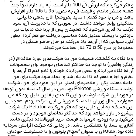
و فکر می‌کردم که ارزش آن 100 دلار است. به یاد دارم تنها چند
هفته منتظر ماندم و قیمت آن به تقریبا 95 تا 105 دلار افزایش
یافت و من با خود گفتم: « نباید بفروشم! الان بدهی مالیاتی‌
سنگینی برایم خواهد داشت، در صورتی که با مدیریت آن، سود
مرکب به قدری می‌شود که همچنان پس از پرداخت مالیات نیز،
بازدهی با ریسک تعدیل‌شده مناسبی دریافت خواهم کرد». بطور
کلی، سهامی که از آن‌ها یاد می‌کنم در حال حاضر همگی در
محدوده‌ای بین 50 تا 70 دلار معامله می‌شوند.
و با نگاه به گذشته، همیشه من به شرکت‌های مورد علاقه‌ام (در
زندگی واقعی) با توجه به حداکثر تقاضای موجود برای محصولات
آن‌ها نگاه می‌کردم و سعی می‌کردم خودم را قانع کنم تا آن‌ها را
بخرم و اجازه دهم که تا ابد به رشد و ایجاد سود مرکب برای من
ادامه دهند. یکی از مقصرهای اصلی در این مورد برای من، شرکت
تولید دستگاه ورزشی Peloton بود. من در سال گذشته بدون توقف
در مورد این شرکت نوشتم، و این تا حدی به این دلیل بود که من
همواره در حال ورزش با دستگاه ورزشی این شرکت بودم. همچنین
این مسئله به این دلیل بود که فکر می‌کردم Peloton یک شرکت
پیشرو در بازار خواهد بود که حداکثر تقاضای موجود را در دست
می‌گیرد و به زودی، می‌تواند فرصت خرید فوق‌العاده‌ دیگری مانند
آمازون، تسلا یا نتفلیکس باشد. در زمانی که شرکت افزایش سرمایه
داده بود، مقاله‌ای با عنوان “سهام پلوتون را با مسئولیت خودتان