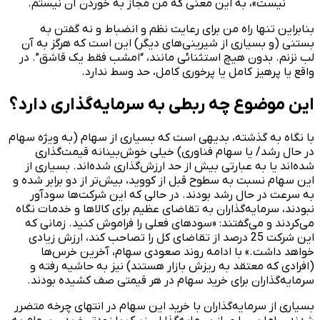
نیست»، به این معنی که من مجاز به خوردن آن نیستم.
بنابراین تنها راه من برای رعایت نظم و انضباط و نه گفتن به
بستنی (و بسیاری از شیرینی‌های دیگر) این است که هرگز به آن
لب نزنم. بدون هیچ استثنائی مانند، “امشب فقط یک قاشق”. در
واقع یا پرهیز کامل یا پرخوری کامل، حد وسط ندارد.
این موضوع چه ربطی به سرمایه‌گذاری دارد؟
با نگاه به گذشته، بدیهی است که بسیاری از سهام (به ویژه سهام
در حال رشد/ یا سهام فناوری) خیلی خوش‌بینانه قیمت‌گذاری
شده‌اند یا به عبارتی بیش از حد ارزش‌گذاری شده‌اند. بسیاری از
این سهام نسبت به سطوح قبل از کووید، بیش‌تر از دو برابر شده و
به سرعت در حال رشد بودند. در حالی که این شرکت‌ها سودآور
نبودند، سرمایه‌گذاران به تقاضای عظیم برای کالاها و خدمات نگاه
می‌کردند و می‌گفتند: «سودهای فعلی را فراموش کنید. زمانی که
این شرکت 25 درصد از تقاضای کل را تصاحب کند، ارزش زیادی
خواهد داشت.» با ادامه روند صعودی سهام، آخرین خرس‌ها
(افرادی که معتقد به ریزش بازار هستند) نیز به حاشیه رفته و
سرمایه‌گذاران برای خرید سهام در هر قیمتی صف کشیده بودند.
بسیاری از سرمایه‌گذاران با خرید این سهام در انتهای چرخه متضرر