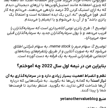
تلوزیونی CNBC فریاد می‌زند فلان چیز احمقانه است، اما دفعه بعد
که چیزی احمقانه مانند استیبل‌کوین‌ها یا ارزهای دیجیتالی دیدم
که به ازای استیک کردن 20 درصد بازدهی می‌دهند، می‌دانم چه کار
کنم. فوراً می‌گویم: “نه، این یک ایده احمقانه است و احتمالاً یک
پانزی باشد” و از آن رد می‌شوم و یا ایمیلم را می‌بندم.
توضیح 1: طرح پانزی نوعی کلاه‌برداری است که سرمایه‌گذاران را
فریب می‌دهد و با پول سرمایه‌گذاران جدید به سرمایه‌گذاران قبلی
سود می‌پردازد.
توضیح 2: سهام میم یا
meme stock
، به سهام شرکتی اطلاق
می‌شود که به صورت آنلاین و از طریق پلتفرم‌های رسانه‌های
اجتماعی طرفدارانی شبیه به یک فرقه به دست آورده است.
بنابراین من در نیمه اول سال 2022 چه آموختم؟
نظم و انضباط اهمیت بسیار زیادی دارد و در سرمایه‌گذاری به آن
نیاز است!
به گمانه زنی‌ها نه بگویید. به شرکت‌هایی که درباره
آن‌ها شناخت کافی ندارید، نه بگویید. منتظر بمانید تا فرصت‌ها
شما را پیدا کنند.
منبع yetanothervalueblog
مطلب بعدی