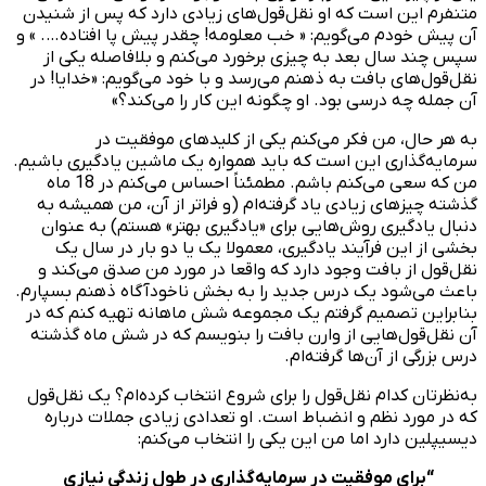
متنفرم این است که او نقل‌قول‌های زیادی دارد که پس از شنیدن
آن پیش خودم می‌گویم: « خب معلومه! چقدر پیش پا افتاده…. » و
سپس چند سال بعد به چیزی برخورد می‌کنم و بلافاصله یکی از
نقل‌قول‌های بافت به ذهنم می‌رسد و با خود می‌گویم: «خدایا! در
آن جمله چه درسی بود. او چگونه این کار را می‌کند؟»
به هر حال، من فکر می‌کنم یکی از کلیدهای موفقیت در
سرمایه‌گذاری این است که باید همواره یک ماشین یادگیری باشیم.
من که سعی می‌کنم باشم. مطمئناً احساس می‌کنم در 18 ماه
گذشته چیزهای زیادی یاد گرفته‌ام (و فراتر از آن، من همیشه به
دنبال یادگیری روش‌هایی برای «یادگیری بهتر» هستم) به عنوان
بخشی از این فرآیند یادگیری، معمولا یک یا دو بار در سال یک
نقل‌قول از بافت وجود دارد که واقعا در مورد من صدق می‌کند و
باعث می‌شود یک درس جدید را به بخش ناخودآگاه ذهنم بسپارم.
بنابراین تصمیم گرفتم یک مجموعه شش ماهانه تهیه کنم که در
آن نقل‌قول‌هایی از وارن بافت را بنویسم که در شش ماه گذشته
درس بزرگی از آن‌ها گرفته‌ام.
به‌نظرتان کدام نقل‌قول را برای شروع انتخاب کرده‌ام؟ یک نقل‌قول
که در مورد نظم و انضباط است. او تعدادی زیادی جملات درباره
دیسیپلین دارد اما من این یکی را انتخاب می‌کنم:
“برای موفقیت در سرمایه‌گذاری در طول زندگی نیازی