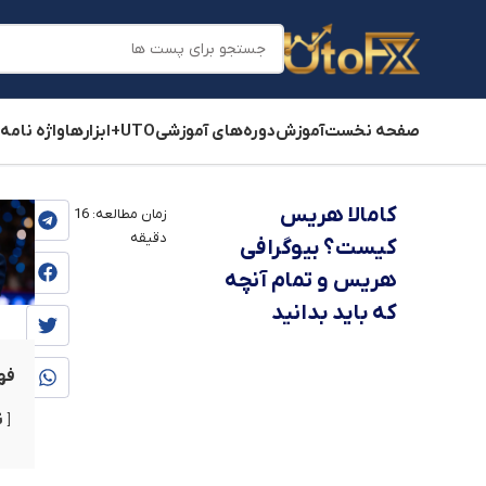
صفحه نخست
آموزش
دوره‌های آموزشی
UTO+
ابزارها
واژه نامه
یوتوفارکس
»
بلاگ
»
آموزش
کامالا هریس
زمان مطالعه:
16
دقیقه
کیست؟ بیوگرافی
هریس و تمام آنچه
که باید بدانید
فه
ن