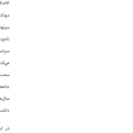
دونال
سرنوش
نامز
سیاس
می‌کن
سمت
جامع
سال‌
داشت
در ای