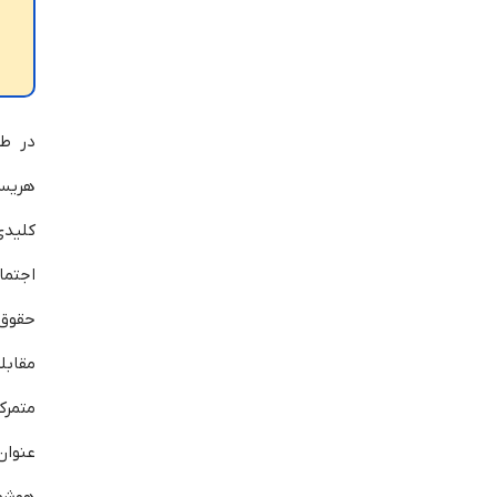
س
ف
در طو
هریس
کلید
اجتما
حقوق 
مقابل
متمرک
عنوان
هوشمن