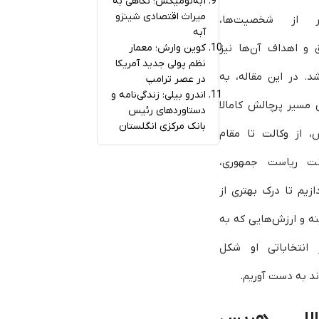
آبه‌نومیکس؛ نگاهی به
میراث اقتصادی شینزو
ر از شخصیت‌ها،
آبه
 و اهداف آن‌ها نیز
کوین وارش؛ معمار
نظم پولی جدید آمریکا
شد. در این مقاله، به
در عصر ترامپ
اندرو بیلی: زندگی‌نامه و
 مسیر پرچالش کامالا
دستاوردهای رئیس
بانک مرکزی انگلستان
 از وکالت تا مقام
نت ریاست جمهوری،
دازیم تا درک بهتری از
ه و ارزش‌هایی که به
ر انتخاباتی او شکل
اند به دست آوریم.
الا هریس