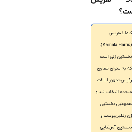
ت؟
امالا هریس
(Kamala Harris)،
خستین زنی است
ه به عنوان معاون
ئیس‌جمهور ایالات
تحده انتخاب شد و
مچنین نخستین
ن رنگین‌پوست و
خستین آمریکایی