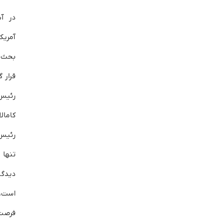
آمریک
بحث‌ب
قرار گ
رئیس
کامال
رئیس‌
تنها
دیدگ
است،
فرصت