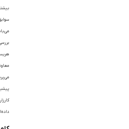
بیشت
سوابق
می‌با
بررسی
هریس،
معاو
می‌پر
پیشین
کارزا
داده‌
کام