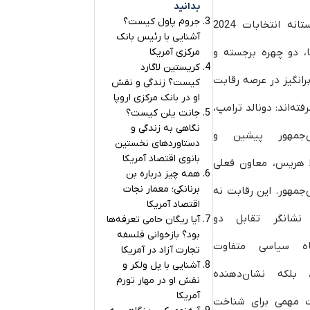
بدانید
جروم پاول کیست؟
در آستانه انتخابات 2024
آشنایی با رئیس بانک
ا، دو چهره برجسته و
مرکزی آمریکا
کریستین لاگارد
رانگیز در عرصه رقابت
کیست؟ زندگی و نقش
او در بانک مرکزی اروپا
رفته‌اند: دونالد ترامپ،
جانت یلن کیست؟
نگاهی به زندگی و
‌جمهور پیشین و
دستاوردهای نخستین
بانوی اقتصاد آمریکا
ا هریس، معاون فعلی
همه چیز درباره بن
برنانکی؛ معمار نجات
جمهور. این رقابت نه
اقتصاد آمریکا
 نشانگر تقابل دو
آیا ریگان حامی تعرفه‌ها
بود؟ بازخوانی فلسفه
اه سیاسی متفاوت
تجارت آزاد در آمریکا
آشنایی با پل ولکر و
 بلکه نشان‌دهنده
نقش او در مهار تورم
آمریکا
 مهمی برای شناخت