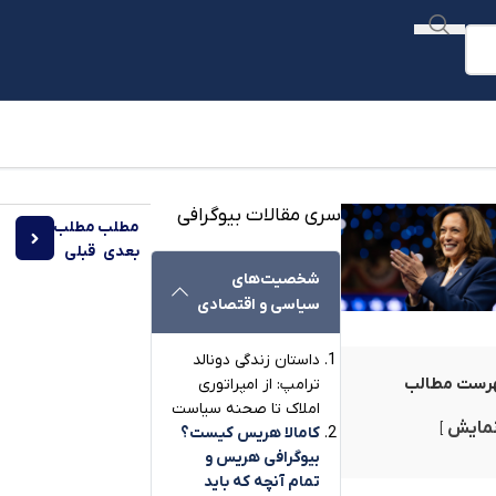
سری مقالات بیوگرافی
مطلب
مطلب
توکن‌ غیر
بعدی
قبلی
شخصیت‌های
سیاسی و اقتصادی
داستان زندگی دونالد
رست مطالب
ترامپ: از امپراتوری
املاک تا صحنه سیاست
مایش
کامالا هریس کیست؟
بیوگرافی هریس و
تمام آنچه که باید