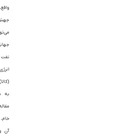
واقع،
جهش
می‌ت
جهانی
نفت 
انرژی
(کالا
به ش
مقاله
خام، 
آن و