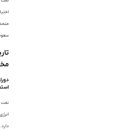
اختیا
متحد
سعودی
تار
مخت
دورا
استف
نفت 
انرژی
دارد.