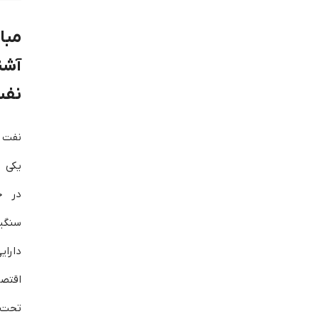
مبا
آشن
نف
نفت 
یکی ا
در ج
سنگ
دارای
اقتص
تحت 