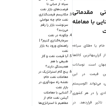
سیاه: از مبانی تا
فرصت‌های بازار نفت
نی مقدماتی
مکانیسم قیمت‌گذاری
نفت خام: چه عواملی
ایی با معامله
سرنوشت بازار را رقم
ت
می‌زنند؟
چگونه در نفت
سرمایه‌گذاری کنیم؟ |
خام یا «طلای سیاه»
راهنمای ورود به بازار
نفت
ز گران‌بهاترین کالاها
آیا قیمت نفت و گاز
طبیعی با هم
هان است. نوسانات
همبستگی دارند؟
پنج گام استراتژیک در
ین قیمت در این
معاملات نفت خام:
نقشه راه سودآوری در
ی، می‌تواند اکوسیستم
بازار نفت
آشنایی با معاملات
ادی را در هر کشوری
آپشن نفت خام: از
تاثیر قراردهد. در
مفاهیم تا استراتژی‌ها