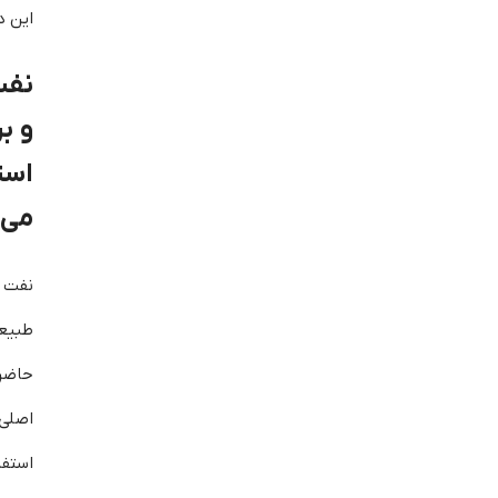
این د
نفت
و ب
است
می‌
نفت 
طبیع
حاضر 
اصلی 
استف