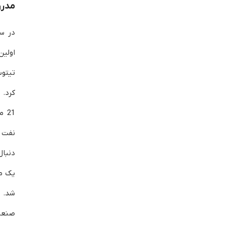
مدر
اولین
تیتوس
کرد. 
21 
نفت 
دنبال
یک من
شد. 
صنعت