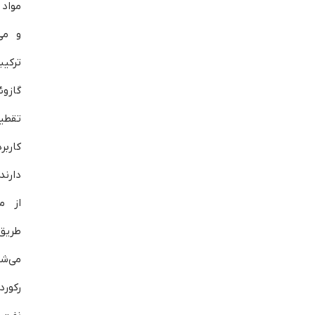
مواد 
و می
ترکی
گازوئ
تقطی
کارب
دارند
از م
طریق
می‌ش
رکورد