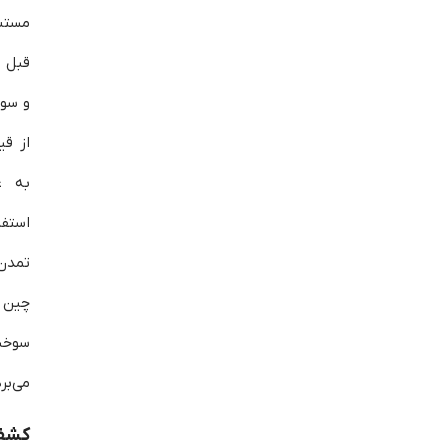
قبل ا
و سوم
از قی
به ع
است
تمدن
چین ن
سوخت 
می‌بر
کشف