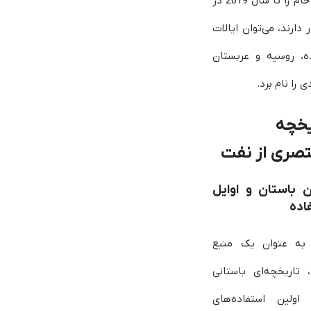
نفت خام را تا سال 2019 در
ر دارند، می‌توان ایالات
ه، روسیه و عربستان
 را نام برد.
یخچه
صری از نفت
ن باستان و اوایل
اده
به عنوان یک منبع
، تاریخچه‌ای باستانی
 اولین استفاده‌های