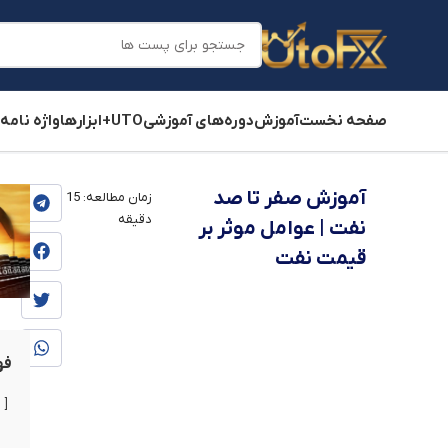
صفحه نخست
آموزش
دوره‌های آموزشی
UTO+
ابزارها
واژه نامه
یوتوفارکس
»
بلاگ
»
آموزش
»
آموزش فاندامنتال
»
آموزش فاندامن
آموزش صفر تا صد
زمان مطالعه:
15
دقیقه
نفت | عوامل موثر بر
قیمت نفت
فه
ن