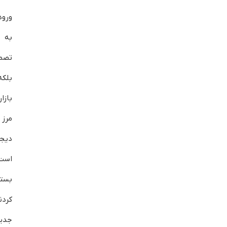
ورود
به 
تصم
بلکه
بازا
مرز 
دیجی
است،
بستر
کردن