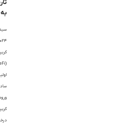
تا
به 
کری
اولی
ساده
ورود
کریپ
درخ