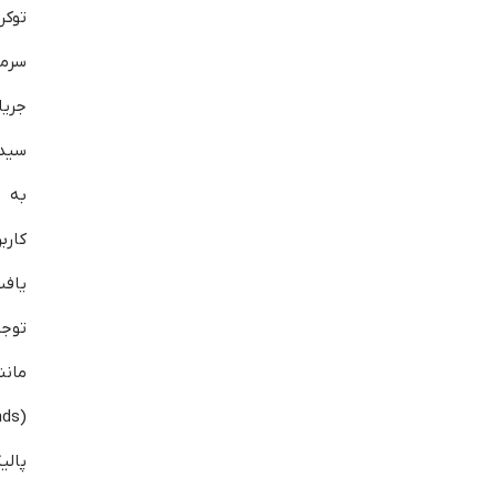
سرما
جریا
سید 
به 
کار
یاف
توجه
مان