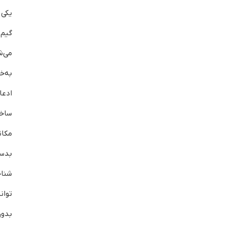
یکی 
گیم 
می‌
به‌خ
ادعا
ساخ
مکان
بدست
شناخ
توان
بدو