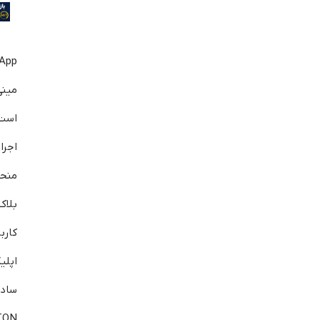
مینی
است
اجرا
منحص
بلاک
کارب
اپلی
ساد