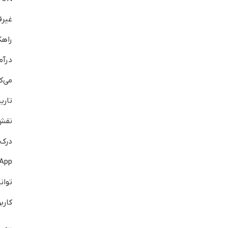
راه
درآم
می‌ک
تاری
نقش 
درک
توا
کارب