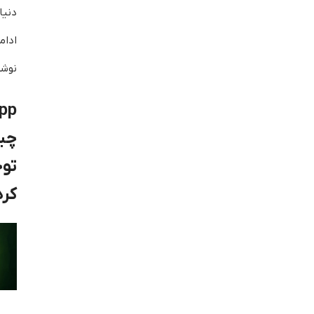
ادام
نوشت
pp
چی
تو
کر