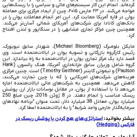
کرده‌اند. انجام این کار سیستم‌های مالی و سیاسی را با ریسک‌هایی
مواجه می‌کند. در ۲۳ مارس ۲۰۱۵، چین از ایجاد مرکزی برای معامله
یوان در قاره آمریکا حمایت کرد. این امر انجام معاملات یوان را در
بانک‌های کانادا برای شرکت‌های آمریکای شمالی آسان‌تر می‌کند.
همچنین چین مراکز تجاری مشابهی را در سنگاپور و لندن افتتاح
کرد.
مایکل بلومبرگ (Michael Bloomberg)، شهردار سابق نیویورک،
رئیس کارگروه بازرگانی و تسویه یوان در ایالات‌متحده است. وی
قصد دارد یک مرکز تجاری یوان در ایالات‌متحده به راه بیاندازد. این
گروه شامل وزیران سابق خزانه‌داری آمریکا، هنک پالسون (Hank
Paulson) و تیموتی گایتنر (Timothy Geithner) است. چنین مرکزی
هزینه‌های شرکت‌های امریکایی را که با چین تجارت می‌کنند،
کاهش می‌دهد. همچنین به شرکت‌های مالی ایالات‌متحده اجازه
می‌دهد تا با استفاده از یوان، در مقابل نوسانات بازار ارز، پوشش
ریسک مناسب را انجام دهند. در 8 ژوئن 2016، چین مبلغ 250
میلیارد یوان، معادل 38 میلیارد دلار، تحت عنوان “برنامه نهادهای
سرمایه‌گذار خارجی واجد شرایط” را به ایالات‌متحده اعطا کرد.
بیشتر بخوانید:
استراتژی‌های هج کردن یا پوشش ریسک در
فارکس (Hedging)