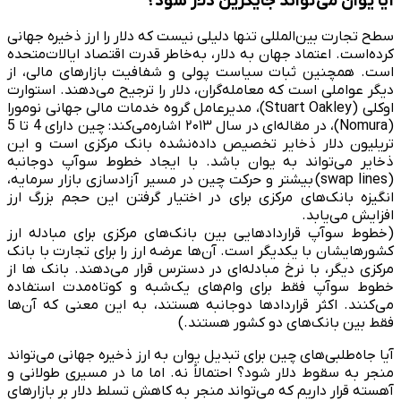
آیا یوان می‌تواند جایگزین دلار شود؟
سطح تجارت بین‌المللی تنها دلیلی نیست که دلار را ارز ذخیره جهانی
کرده‌است. اعتماد جهان به دلار، به‌خاطر قدرت اقتصاد ایالات‌متحده
است. همچنین ثبات سیاست پولی و شفافیت بازارهای مالی، از
دیگر عواملی است که معامله‌گران، دلار را ترجیح می‌دهند. استوارت
اوکلی (Stuart Oakley)، مدیرعامل گروه خدمات مالی جهانی نومورا
(Nomura)، در مقاله‌ای در سال ۲۰۱۳ اشاره‌می‌کند:
چین دارای 4 تا 5
تریلیون دلار ذخایر تخصیص داده‌نشده بانک مرکزی است و این
ذخایر می‌تواند به یوان باشد.
با ایجاد خطوط سوآپ دوجانبه
(swap lines) بیشتر و حرکت چین در مسیر آزادسازی بازار سرمایه،
انگیزه بانک‌های مرکزی برای در اختیار گرفتن این حجم بزرگ ارز
افزایش می‌یابد.
(خطوط سوآپ قراردادهایی بین بانک‌های مرکزی برای مبادله ارز
کشورهایشان با یکدیگر است. آن‌ها عرضه ارز را برای تجارت با بانک
مرکزی دیگر، با نرخ مبادله‌ای در دسترس قرار می‌دهند. بانک ها از
خطوط سوآپ فقط برای وام‌های یک‌شبه و کوتاه‌مدت استفاده
می‌کنند. اکثر قراردادها دوجانبه هستند، به این معنی که آن‌ها
فقط بین بانک‌های دو کشور هستند.)
آیا جاه‌طلبی‌های چین برای تبدیل یوان به ارز ذخیره جهانی می‌تواند
منجر به سقوط دلار شود؟ احتمالاً نه. اما ما در مسیری طولانی و
آهسته قرار داریم که می‌تواند منجر به کاهش تسلط دلار بر بازارهای