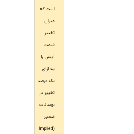
است که
میزان
تغییر
قیمت
آپشن را
به ازای
یک درصد
تغییر در
نوسانات
ضمنی
(Implied