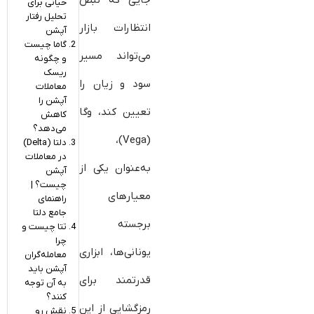
جایی که نبض
حیاتی برای
تحلیل رفتار
انتظارات بازار
آپشن‌
گاما چیست
می‌تواند مسیر
و چگونه
ریسک
سود و زیان را
معاملات
آپشن را
تعیین کند، وگا
کاهش
می‌دهد؟
(Vega)،
دلتا (Delta)
در معاملات
به‌عنوان یکی از
آپشن
چیست؟ |
معیارهای
راهنمای
جامع دلتا
برجسته
تتا چیست و
چرا
یونانی‌ها، ابزاری
معامله‌گران
آپشن باید
قدرتمند برای
به آن توجه
کنند؟
رمزگشایی از این
نقش رو