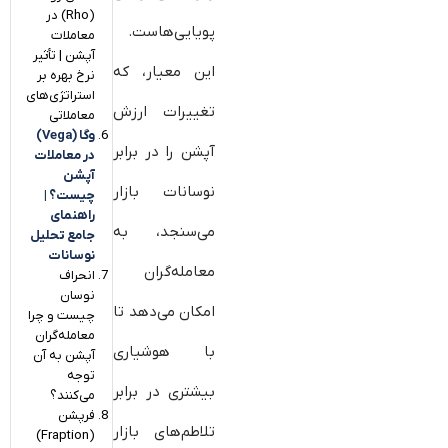
(Rho) در
پویایی‌هاست.
معاملات
آپشن | تأثیر
این معیار، که
نرخ بهره بر
استراتژی‌های
تغییرات ارزش
معاملاتی
وگا (Vega)
آپشن‌ را در برابر
در معاملات
آپشن
نوسانات بازار
چیست؟ |
راهنمای
می‌سنجد، به
جامع تحلیل
نوسانات
معامله‌گران
انحراف
نوسان
امکان می‌دهد تا
چیست و چرا
معامله‌گران
با هوشیاری
آپشن به آن
توجه
بیشتری در برابر
می‌کنند؟
فرپشن
تلاطم‌های بازار
(Fraption)