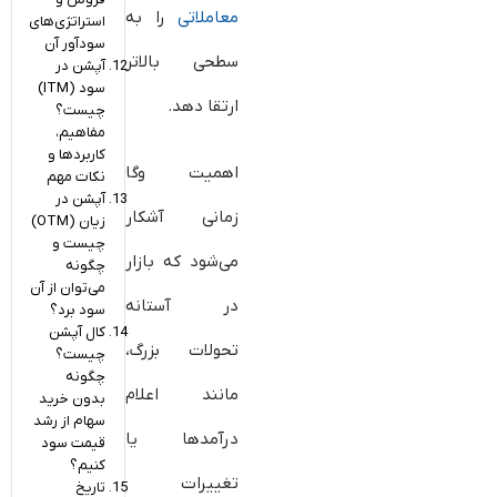
معاملاتی
را به
استراتژی‌های
سودآور آن
سطحی بالاتر
آپشن در
سود (ITM)
ارتقا دهد.
چیست؟
مفاهیم،
کاربردها و
اهمیت وگا
نکات مهم
آپشن در
زمانی آشکار
زیان (OTM)
چیست و
می‌شود که بازار
چگونه
می‌توان از آن
در آستانه
سود برد؟
کال آپشن
تحولات بزرگ،
چیست؟
چگونه
مانند اعلام
بدون خرید
سهام از رشد
درآمدها یا
قیمت سود
کنیم؟
تغییرات
تاریخ