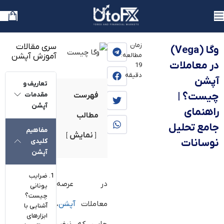
یوتوفارکس
»
بلاگ
»
آموزش
»
آموزش آپشن
زمان
سری مقالات
وگا (Vega)
مطالعه:
آموزش آپشن
در معاملات
19
دقیقه
آپشن
تعاریف و
چیست؟ |
مقدمات
فهرست
آپشن
راهنمای
مطالب
جامع تحلیل
مفاهیم
نمایش
نوسانات
کلیدی
آپشن
ضرایب
در عرصه
یونانی
چیست؟
معاملات
آپشن
،
آشنایی با
ابزارهای