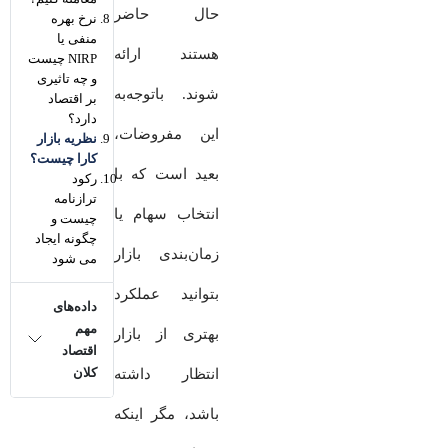
حال حاضر
نرخ بهره
منفی یا
هستند ارائه
NIRP چیست
و چه تاثیری
شوند. باتوجه‌به
بر اقتصاد
دارد؟
این مفروضات،
نظریه بازار
کارا چیست؟
بعید است که با
رکود
ترازنامه
انتخاب سهام یا
چیست و
چگونه ایجاد
زمان‌بندی بازار
می شود
بتوانید عملکرد
داده‌های
مهم
بهتری از بازار
اقتصاد
کلان
انتظار داشته
باشد، مگر اینکه