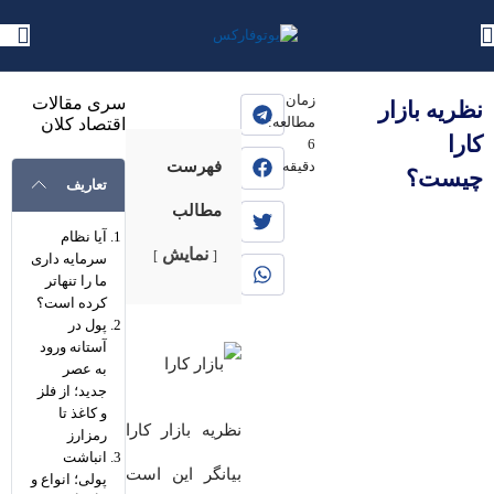
یوتوفارکس
»
بلاگ
»
آموزش
»
آموزش اقتصاد
زمان
سری مقالات
نظریه بازار
مطالعه:
اقتصاد کلان
کارا
6
دقیقه
فهرست
چیست؟
تعاریف
مطالب
آیا نظام
نمایش
سرمایه داری
ما را تنها‌تر
کرده است؟
پول در
آستانه ورود
به عصر
جدید؛ از فلز
و کاغذ تا
نظریه بازار کارا
رمزارز
انباشت‌
بیانگر این است
پولی؛ انواع و