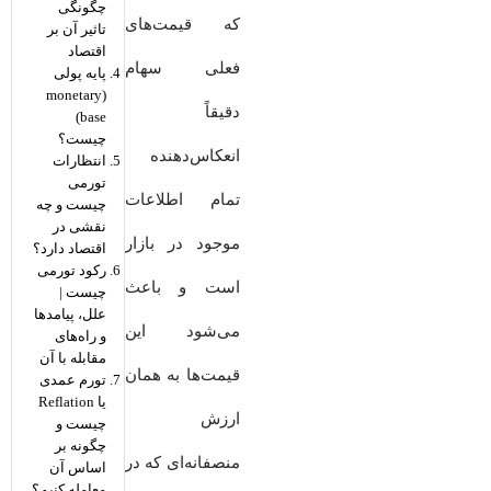
چگونگی
که قیمت‌های
تاثیر آن بر
اقتصاد
فعلی سهام
پایه پولی
(monetary
دقیقاً
base)
چیست؟
انعکاس‌دهنده
انتظارات
تورمی
تمام اطلاعات
چیست و چه
نقشی در
موجود در بازار
اقتصاد دارد؟
رکود تورمی
است و باعث
چیست |
علل، پیامدها
می‌شود این
و راه‌های
مقابله با آن
قیمت‌ها به همان
تورم عمدی
یا Reflation
ارزش
چیست و
چگونه بر
منصفانه‌ای که در
اساس آن
معامله کنیم؟