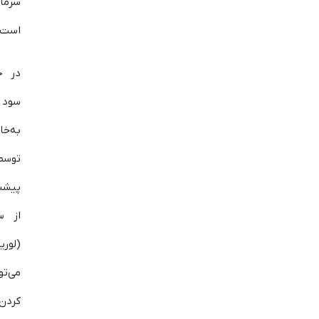
سرما
است.
در ح
سود ز
به‌خا
توسط
پیشنه
از س
(لوری
می‌تو
کردن 