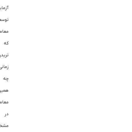
آزما
توسع
معام
که د
ترید
زمانی
چه ز
همین
معامل
در ن
مشخص