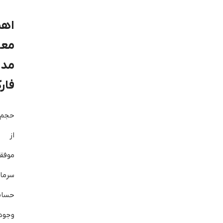
اه
مع
مد
فار
حجم 
از م
موف
سرما
حساب
وجود