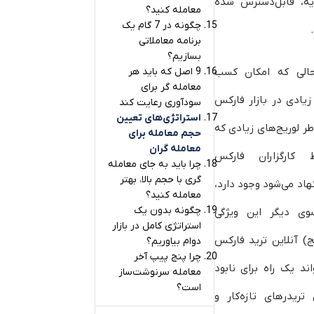
یه، قابل‌دسترس شده
معامله کنید؟
چگونه در 7 گام یک
برنامه معاملاتی
بسازیم؟
الی که امکان کسب
9 اصل که باید هر
معامله گر برای
یادی در بازار فارکس
سودآوری رعایت کند
استراتژی‌های تعیین
طر لوریج‌­های زیادی که
حجم معامله برای
معامله گران
 کارگزاران فارکس
چرا باید به جای معامله
گری با حجم بالا، بهتر
اد می‌شود وجود دارد،
معامله کنید؟
چگونه بدون یک
وی دیگر این ویژگی
استراتژی کامل در بازار
ج) آنلاین ‌ترید فارکس
دوام بیاوریم؟
چرا پنج پیپ آخر
اند یک راه برای نابود
معامله سرنوشت‌ساز
است؟
تریدرهای تازه‌کار و