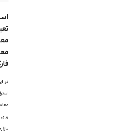
است
تع
مع
معا
فار
در ای
استر
معام
برای 
بازار