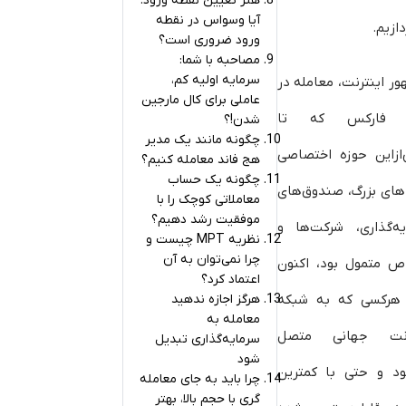
هنر تعیین نقطه ورود:
آیا وسواس در نقطه
دازیم.
ورود ضروری است؟
مصاحبه با شما:
سرمایه اولیه کم،
ور اینترنت، معامله در
عاملی برای کال مارجین
ار فارکس که تا
شدن!؟
چگونه مانند یک مدیر
ازاین حوزه اختصاصی
هج فاند معامله کنیم؟
چگونه یک حساب
های بزرگ، صندوق‌های
معاملاتی کوچک را با
موفقیت رشد دهیم؟
یه‌گذاری، شرکت‌ها و
نظریه MPT چیست و
چرا نمی‌توان به آن
ص متمول بود، اکنون
اعتماد کرد؟
 هرکسی که به شبکه
هرگز اجازه ندهید
معامله به
رنت جهانی متصل
سرمایه‌گذاری تبدیل
شود
ود و حتی با کمترین
چرا باید به جای معامله
گری با حجم بالا، بهتر