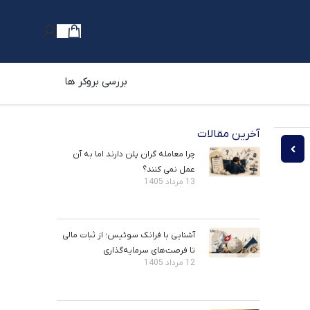
بررسی بروکر ها
آخرین مقالات
یخی فدرال رزرو؛ از رکود بزرگ 1929 تا بحران کووید 19
همه چیز درباره دلار کانادا و جفت ارز USDCAD در فارکس
چرا معامله ‌گران پلن دارند اما به آن
عمل نمی ‌کنند؟
13 مرداد 1405
آشنایی با فرانک سوئیس؛ از ثبات مالی
تا فرصت‌های سرمایه‌گذاری
12 مرداد 1405