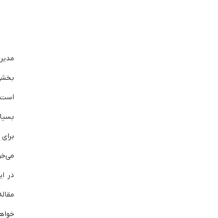
مدیر
بخشی
است 
بسیا
برای
می‌خ
در ای
مقال
خواهد