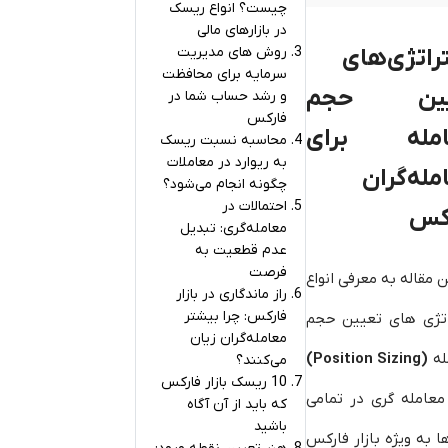
چیست؟ انواع ریسک
در بازارهای مالی
راتژی‌های
روش های مدیریت
سرمایه برای محافظت
یین حجم
و رشد حساب شما در
فارکس
امله برای
محاسبه نسبت ریسک
به ریوارد در معاملات
مله‌گران
چگونه انجام می‌شود؟
احتمالات در
کس
معامله‌گری: تبدیل
عدم قطعیت به
فرصت
ن مقاله به معرفی انواع
راز ماندگاری در بازار
فارکس: چرا بیشتر
اتژی های تعیین حجم
معامله‌گران زیان
له
(Position Sizing)
می‌کنند؟
10 ریسک بازار فارکس
معامله گری در تمامی
که باید از آن آگاه
باشید
ها به ویژه بازار فارکس