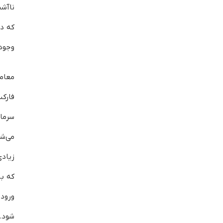
ناآشن
که در
وجود 
معامل
فارک
سرمای
می‌شو
زیاد
که با
ورود
شود.