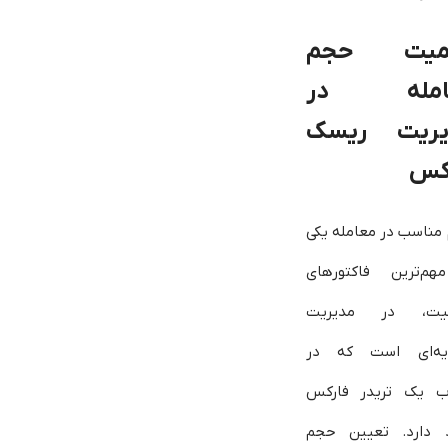
میت حجم
امله در
یریت ریسک
کس
مناسب در معامله یکی
هم‌ترین فاکتورهای
قیت، در مدیریت
یه‌ای است که در
 یک تریدر فارکس
 دارد. تعیین حجم