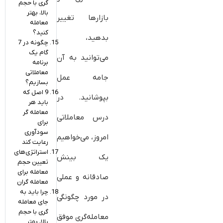
گری با حجم
بالا، بهتر
بازارها تغییر
معامله
کنید؟
بدهید،
چگونه در 7
گام یک
می‌توانید به آن
برنامه
معاملاتی
جامه عمل
بسازیم؟
9 اصل که
بپوشانید. در
باید هر
معامله گر
درس معاملاتی
برای
سودآوری
امروز، می‌خواهیم
رعایت کند
استراتژی‌های
یک بینش
تعیین حجم
معامله برای
صادقانه و عملی
معامله گران
چرا باید به
در مورد چگونگی
جای معامله
گری با حجم
معامله‌گری موفق
بالا، بهتر