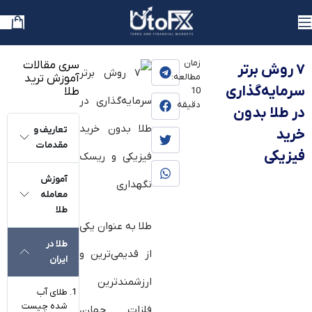
یوتوفارکس
»
بلاگ
»
آموزش
زمان
سری مقالات
۷ روش برتر
مطالعه:
آموزش ترید
سرمایه‌گذاری
طلا
10
دقیقه
در طلا بدون
تعاریف و
خرید
مقدمات
فیزیکی
آموزش
معامله
طلا
طلا به عنوان یکی
طلا در
از قدیمی‌ترین و
ایران
ارزشمندترین
طلای آب
شده چیست
فلزات جهان،