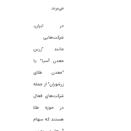
می‌برند.
در ایران،
شرکت‌هایی
مانند “زرین
معدن آسیا” یا
“معدن طلای
زرشوران” از جمله
شرکت‌های فعال
در حوزه طلا
هستند که سهام
آن‌ها در بورس