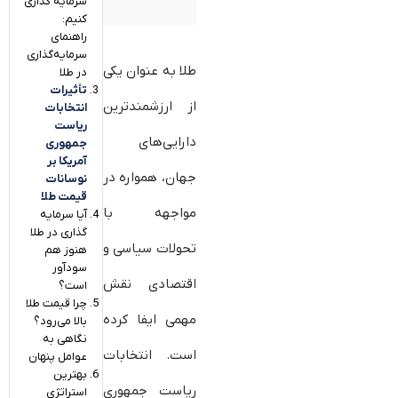
سرمایه گذاری
کنیم:
راهنمای
سرمایه‌گذاری
طلا به عنوان یکی
در طلا
تأثیرات
از ارزشمندترین
انتخابات
ریاست
دارایی‌های
جمهوری
‌آمریکا بر
جهان، همواره در
نوسانات
قیمت طلا
مواجهه با
آیا سرمایه
گذاری در طلا
تحولات سیاسی و
هنوز هم
سودآور
اقتصادی نقش
است؟
چرا قیمت طلا
مهمی ایفا کرده
بالا می‌رود؟
نگاهی به
است. انتخابات
عوامل پنهان
بهترین
ریاست جمهوری
استراتژی