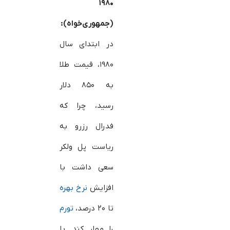
۱۹۸۰
(جمهوری‌خواه):
در ابتدای سال
۱۹۸۰، قیمت طلا
به ۸۵۰ دلار
رسید، چرا که
فدرال رزرو به
ریاست پل ولکر
سعی داشت با
افزایش
نرخ بهره
تا ۲۰ درصد،
تورم
را مهار کند. با