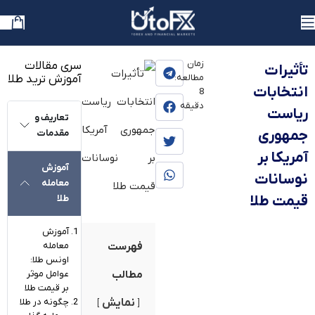
یوتوفارکس
»
بلاگ
»
آموزش
»
آموزش فاندامنتال
»
آموزش فاندامنتال کامودیتی
زمان
سری مقالات
تأثیرات
مطالعه:
آموزش ترید طلا
انتخابات
8
دقیقه
ریاست
تعاریف و
جمهوری
مقدمات
‌آمریکا بر
آموزش
نوسانات
معامله
قیمت طلا
طلا
آموزش
معامله
فهرست
اونس طلا:
عوامل موثر
مطالب
بر قیمت طلا
چگونه در طلا
نمایش