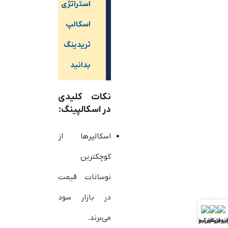
استراتژی
اسکالپ
تریدینگ
بدانید
نکات کلیدی
در اسکالپینگ:
اسکالپرها از
کوچکترین
نوسانات قیمت
در بازار سود
می‌برند.
ش فارکس
ونوس فارکس
بررسی بروکرها