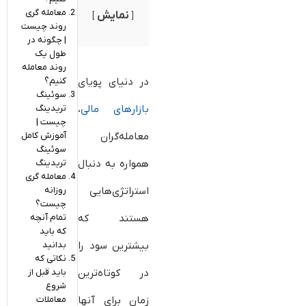
معامله گری
نمایش
روند چیست
| چگونه در
طول یک
روند معامله
کنیم؟
در دنیای پویای
سوئینگ
تریدینگ
بازارهای مالی
،
چیست |
آموزش کامل
معامله‌گران
سوئینگ
تریدینگ
همواره به دنبال
معامله گری
روزانه
استراتژی‌هایی
چیست؟
تمام آنچه
هستند که
که باید
بدانید
بیشترین سود را
نکاتی که
باید قبل از
در کوتاه‌ترین
شروع
معاملات
زمان برای آنها