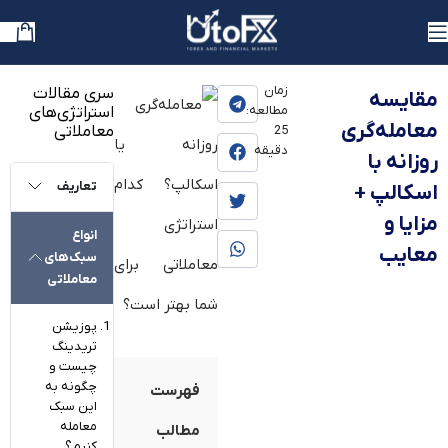
یوتوفارکس
»
بلاگ
»
آموزش
زمان
سری مقالات
مقایسه
مطالعه:
استراتژی‌های
معامله‌گری
معاملاتی
25
دقیقه
روزانه با
تعاریف
اسکالپ +
مزایا و
انواع
معایب
سبک‌های
معاملاتی
پوزیشن
تریدینگ
چیست و
چگونه به
فهرست
این سبک
معامله
مطالب
کنیم؟