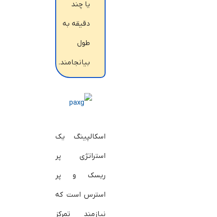
یا چند
دقیقه به
طول
بیانجامند.
اسکالپینگ یک
استراتژی پر
ریسک و پر
استرس است که
نیازمند تمرکز