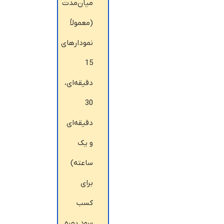
میان‌مدت
(معمولاً
نمودارهای
15
دقیقه‌ای،
30
دقیقه‌ای
و یک
ساعته)
برای
کسب
سود بهره