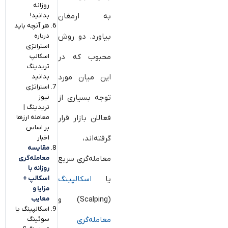
روزانه
بدانید!
به ارمغان
هر آنچه باید
درباره
بیاورد. دو روش
استراتژی
اسکالپ
محبوب که در
تریدینگ
بدانید
این میان مورد
استراتژی
نیوز
توجه بسیاری از
تریدینگ |
معامله ارزها
فعالان بازار قرار
بر اساس
اخبار
گرفته‌اند،
مقایسه
معامله‌گری
معامله‌گری سریع
روزانه با
اسکالپ +
یا
اسکالپینگ
مزایا و
معایب
(Scalping) و
اسکالپینگ یا
سوئینگ
معامله‌گری