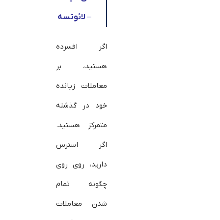
– لائوتسه
اگر افسرده
هستید، بر
معاملات زیانده
خود در گذشته
متمرکز هستید.
اگر استرس
دارید، روی روی
چگونه تمام
شدن معاملات