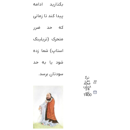
بگذارید ادامه
پیدا کند تا زمانی
که حد ضرر
متحرک (تریلینگ
استاپ) شما زده
شود یا به حد
سودتان برسد.
نرگ
س
محم
دیان
24
تیر
1400