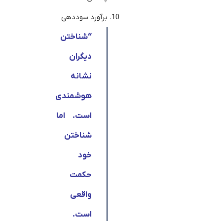
برآورد سوددهی
“
شناختن
دیگران
نشانه
هوشمندی
است. اما
شناختن
خود
حکمت
واقعی
است.