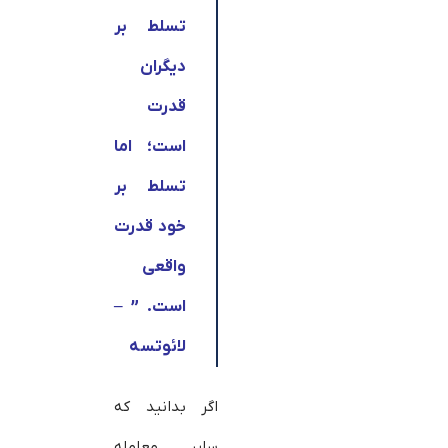
تسلط بر
دیگران
قدرت
است؛ اما
تسلط بر
خود قدرت
واقعی
است. ” –
لائوتسه
اگر بدانید که
سایر معامله