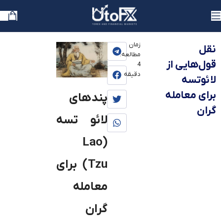
یوتوفارکس
»
بلاگ
»
آموزش
»
آموزش مقدمات بازارهای مالی
زمان
نقل
مطالعه:
قول‌هایی از
4
دقیقه
لائوتسه
برای معامله
پندهای
گران
لائو تسه
(Lao
Tzu) برای
معامله
گران