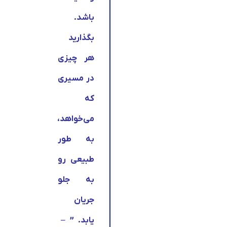
باشد.
بگذارید
هر چیزی
در مسیری
که
می‌خواهد،
به طور
طبیعی رو
به‌ جلو
جریان
یابد. ” –