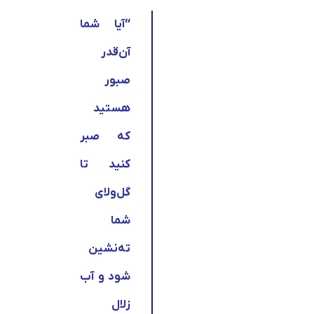
“
آیا شما
آن‌قدر
صبور
هستید
که صبر
کنید تا
گل‌ولای
شما
ته‌نشین
شود و آب
زلال