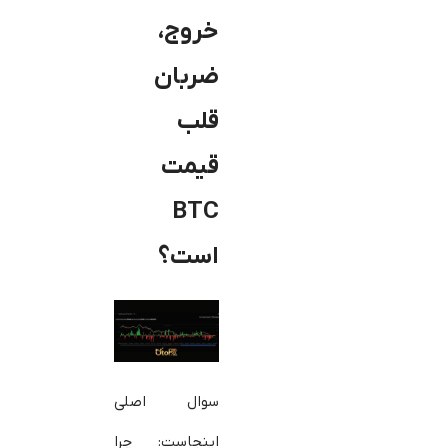
خروج،
ضربان
قلب
قیمت
BTC
است؟
سوال اصلی
اینجاست: چرا