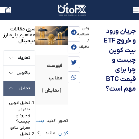
یوتوفارکس
»
بلاگ
»
آموزش
زمان
سری مقالات
جریان ورود
مطالعه:
مفاهیم پایه ارز
و خروج ETF
دیجیتال
7
دقیقه
بیت‌ کوین
تعاریف
چیست و
فهرست
چرا برای
بلاکچین
قیمت BTC
مطالب
مهم است؟
تحلیل
نمایش
تحلیل آنچین
یا درون
زنجیره‌ای
تصور کنید
بیت‌
چیست؟ +
معرفی منابع
کوین
مانند یک
تحلیل