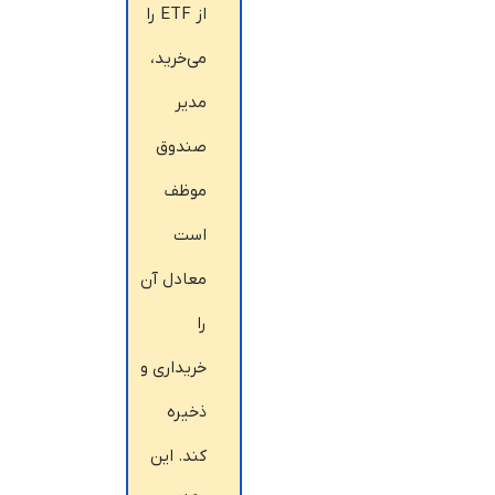
از ETF را
می‌خرید،
مدیر
صندوق
موظف
است
معادل آن
را
خریداری و
ذخیره
کند. این