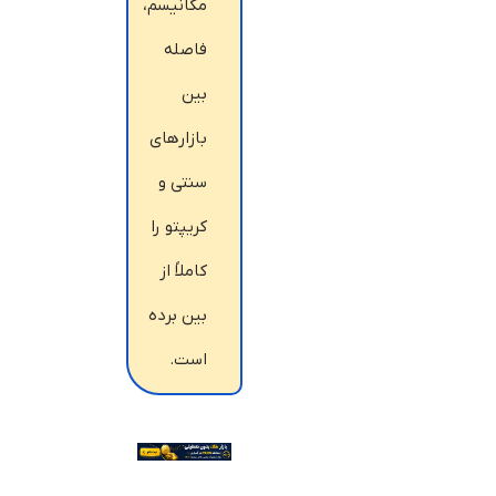
مکانیسم،
فاصله
بین
بازارهای
سنتی و
کریپتو را
کاملاً از
بین برده
است.