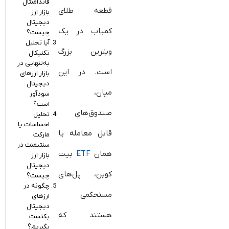
فاندامنتال
قطعه طلای
بازار ارز
دیجیتال
کمیاب در یک
چیست؟
آیا تحلیل
ویترین بزرگ
تکنیکال
به‌تنهایی در
است. در این
بازار ارزهای
دیجیتال
میان،
سودآور
است؟
صندوق‌های
تحلیل
احساسات یا
قابل معامله یا
مارکت
سنتیمنت در
همان
ETF
بیت‌
بازار ارز
دیجیتال
کوین، پل‌های
چیست؟
چگونه در
مستحکمی
ارزهای
دیجیتال
هستند که
بکتست
بگیریم؟