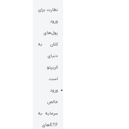
نظارت برای
ورود
پول‌های
کلان به
دنیای
کریپتو
است.
ورود
خالص
سرمایه به
ETFهای