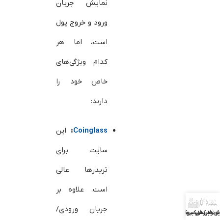
نمایش جریان
ورود و خروج پول
است، اما هر
کدام ویژگی‌های
خاص خود را
دارند:
Coinglass
:
این
سایت برای
تریدرها عالی
است. علاوه بر
جریان ورودی/
ش فارکس
بونوس فارکس
بررسی بروکرها