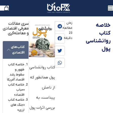
یوتوفارکس
»
بلاگ
»
UTO+
»
کتاب فارکس | معرفی بهترین کتاب های فارکس
زمان
سری مقالات
خلاصه
مطالعه:
معرفی اقتصادی
کتاب
و معامله‌گری
23
دقیقه
روانشناسی
کتاب‌های
پول
اقتصادی
خلاصه کتاب
کتاب روان‎شناسی
ظهور و
سقوط رشد
پول همان‎طور که
اقتصاد آمریکا
خلاصه کتاب
از نامش
«حباب
اقتصاد»
پیداست، به
خلاصه کتاب
«جنگ‌ های
بررسی اثرات پول
ارزی»