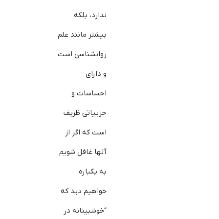
ندارد، بلکه
بیش‎تر مانند علم
روان‎شناسی است
و دارای
احساسات و
جزییاتی ظریف
است که اگر از
آن‎ها غافل شویم
به یک‎باره
خواهیم دید که
“خوش‎بینانه در