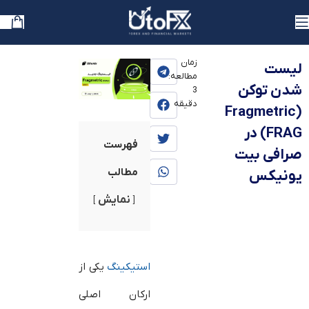
یوتوفارکس
»
بلاگ
»
آموزش
»
آموزش ارز دیجیتال
زمان
لیست
مطالعه:
شدن توکن
3
دقیقه
(Fragmetric
(FRAG در
فهرست
صرافی بیت
مطالب
یونیکس
نمایش
استیکینگ
یکی از
ارکان اصلی