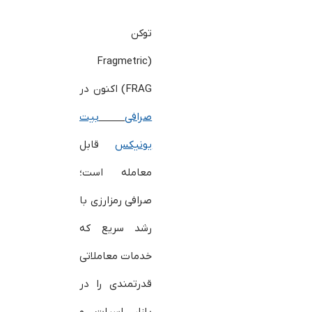
توکن
(Fragmetric
(FRAG اکنون در
صرافی
بیت
یونیکس
قابل
معامله است؛
صرافی رمزارزی با
رشد سریع که
خدمات معاملاتی
قدرتمندی را در
بازار اسپات و