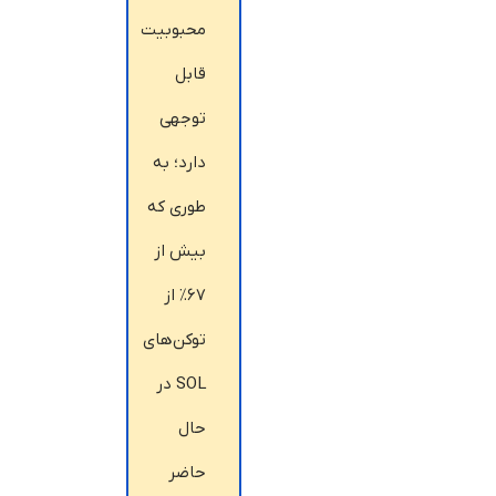
محبوبیت
قابل
توجهی
دارد؛ به
طوری که
بیش از
۶۷٪ از
توکن‌های
SOL در
حال
حاضر