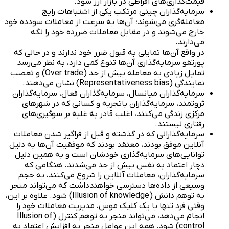
قیمت‌گذاری‌های افراطی در بازار ارز شود.
سرمایه‌گذاران چینی مرتکب یکی از اشتباهات رایج
معامله‌گری می‌شوند؛ آن‌ها به سرعت از معاملات سودده خود
خارج می‌شوند و در مقابل معاملات ضررده خود را نگه
می‌دارند.
در واقع آن‌ها تمایلی به قبول ضرر خود ندارند و در حالی که
پورتفو سرمایه‌گذاری آن‌ها تنوع کمی دارد، به نظر می‌رسد
تمایل زیادی به معامله بیش از حد (Over trade) و تعصب
نمایندگی (Representativeness bias) نشان می‌دهند.
سرمایه‌گذاران میانسال، سرمایه‌گذاران فعال، سرمایه‌گذاران
ثروتمند، سرمایه‌گذاران باتجربه و کسانی که در شهرهای
مرکزی زندگی می‌کنند، اغلب قادر به غلبه بر سوگیری‌های
رفتاری نیستند.
سرمایه‌گذارانی که در گذشته و قبل از فراگیر شدن معاملات
آنلاین موفق بودند، معتقد بودند که موفقیت آن‌ها به دلیل
توانایی‌های سرمایه‌گذاری خودشان است و به همین دلیل
دچار اعتماد به نفس بیش از حد می‌شدند. هنگامی که
سرمایه‌گذاران، معاملات آنلاین را شروع می‌کنند، به حجم
وسیعی از داده‌ها دسترسی خواهندداشت که می‌تواند منجر
به توهم دانش (Illusion of knowledge) شود. علاوه بر این،
وقتی فرد تنها با یک کلیک موس، مدیریت معاملات خود را
انجام می‌دهد، می‌تواند منجر به توهم کنترل (Illusion of
control) شود. همه این عوامل منجر به افزایش اعتماد به