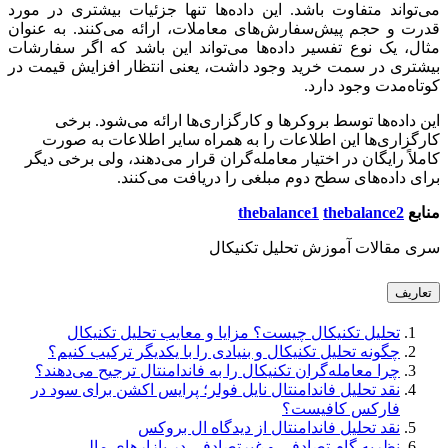
می‌تواند متفاوت باشد. این داده‌ها تنها جزئیات بیشتری در مورد
قدرت و حجم پیش‌سفارش‌های معاملات، ارائه می‌کنند. به عنوان
مثال، یک نوع تفسیر داده‌ها می‌تواند این باشد که اگر سفارشات
بیشتری در سمت خرید وجود داشت، یعنی انتظار افزایش قیمت در
کوتاه‌مدت وجود دارد.
این داده‌ها توسط بروکرها و کارگزاری‌ها ارائه می‌شود. برخی
کارگزاری‌ها این اطلاعات را به همراه سایر اطلاعات به صورت
کاملاً رایگان در اختیار معامله‌گران قرار می‌دهند، ولی برخی دیگر
برای داده‌های سطح دوم مبلغی را دریافت می‌کنند.
منابع
thebalance2
thebalance1
سری مقالات آموزش تحلیل تکنیکال
تعاریف
تحلیل تکنیکال چیست؟ مزایا و معایب تحلیل تکنیکال
چگونه تحلیل تکنیکال و بنیادی را با یکدیگر ترکیب کنیم؟
چرا معامله‌گران تکنیکال را به فاندامنتال ترجیح می‌دهند؟
نقد تحلیل فاندامنتال نایل فولر؛ پرایس اکشن برای سود در
فارکس کافیست؟
نقد تحلیل فاندامنتال از دیدگاه ال بروکس
نظریه گام تصادفی و غیرتصادفی در بازارهای مالی