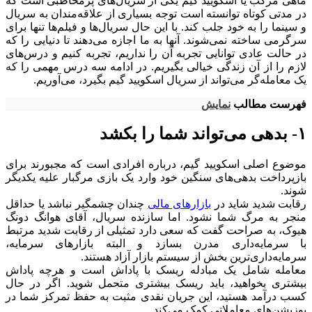
ماهی مرکب یا اسکویید گیم یکی از سریال‌های پرمخاطبی است که
در مدتی کوتاه توانسته است توجه بسیاری از علاقه‌مندان به سریال
و سینما را به خود جلب کند. با این حال سریال‌ها و فیلم‌ها تنها برای
سرگرمی ساخته نمی‌شوند. آنها به ما اجازه می‌دهند تا دنیایی را که
در حالت عادی توانایی تجربه آن را نداریم، تجربه کنیم و درس‌های
لازم را از آن زندگی خیالی بگیریم. در ادامه سه درس مهمی را که
یک معامله‌گر می‌تواند از سریال اسکویید گیم بگیرد، می‌آوریم.
فهرست مطالب
نمایش
۱- بدهی می‌تواند شما را بکشد
موضوع اصلی اسکویید گیم، درباره افرادی است که مجبورند برای
بازپرداخت بدهی‌های سنگین خود وارد یک بازی مرگبار علیه یکدیگر
شوند.
رقابت شدید شاید در
بازارهای مالی
چندان چشمگیر نباشد یا حداقل
منجر به مرگ شما نشود. اما سازنده سریال، آقای هوانگ دونگ
هیوک، به صراحت گفت که سعی دارد تمثیلی از رقابت شدید مرتبط
با سرمایه‌داری مدرن بسازد و البته بازارهای سرمایه،
سرمایه‌‌داری‌ترین بخش از سیستم بازار آزاد هستند.
معامله شامل یک مبادله ریسک با پاداش است و هرچه پاداش
بیشتری بخواهید، باید ریسک بیشتری متحمل شوید. اگر در حال
کسب درآمد هستید، این جریان نقدی مثبت به حفظ تمرکز شما در
پوزیشن‌های معاملاتی کمک می‌کند.