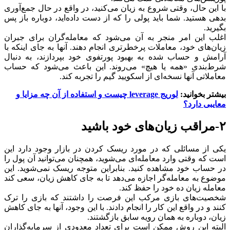
با این حال، وقتی شروع به زیان می‌کنید، در واقع در حال جمع‌آوری
بدهی هستید. شما باید پولی را که از دست داده‌اید، دوباره باز پس
بگیرید.
اغلب این امر منجر به آن می‌شود که معامله‌گران برای جبران
زیان‌های خود، معاملات پرخطرتری انجام دهند. آنها به جای اینکه با
آرامش و حساب شده به بهبود پورتفوی خود بپردازند، به دنبال
شرط‌بندی «همه یا هیچ» می‌روند. این باعث می‌شود که حساب
معاملاتی آنها نسخه‌ای از اسکویید گیم را تجربه کند.
بیشتر بخوانید:
لوریج leverage چیست و استفاده از آن چه مزایا و
معایبی دارد؟
۲-مراقب زیان‌های خود باشید
یکی از مسائلی که در مورد ریسک کردن در بازار وجود دارد این
است که وقتی وارد معامله‌ای می‌شوید، همچنان می‌توانید آن پول را
در حساب خود مشاهده کنید. بنابراین متوجه ریسک نمی‌شوید. این
موضوع به معامله‌گر اجازه می‌دهد تا به جای کاهش زیان، سعی کند
معامله زیان ده خود را حفظ کند.
شخصیت‌های بازی مرکب این فرصت را داشتند که بازی را ترک
کنند و در واقع این کار را انجام دادند. با این وجود، آنها به جای کاهش
زیان، دوباره به همان رویه سابق بازگشتند.
البته این روش ممکن است برای تعداد معدودی از سرمایه‌گذاران