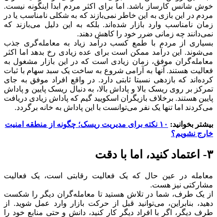
خوش شانس کارساز باشد. اما برای اکثر مردم ابدا اینگونه نیست.
مردم در این بازی به این خاطر نمی‌بازند که به شکلی نامناسب یا در
زمان نامناسب وارد بازار شده‌اند. بلکه به این دلیل می‌بازند که
نمی‌دانند چه زمانی ضرر خود را کاهش دهند.
بسیاری از مردم با طمع کسب درآمد زیاد به معامله‌گری جذب
می‌شوند. این درآمد ممکن است برای عده زیادی رخ بدهد اما اکثر
معامله‌گران موفق، زمان زیادی است که در این بازار مشغول به
فعالیت هستند. آنها به آرامی شروع به ساخت یک سبد سهام با ثبات
کرده‌اند که بازدهی نسبتا ثابتی دارد. در واقع افراد موفق به جای
تمرکز بر روی ریسک بالا و پاداش بالا، به دنبال ریسک پایین و پاداش
پایین هستند. برخلاف بازیگران اسکویید گیم که پاداش زیادی دریافت
می‌کردند اما تنها یک نفر می‌توانست با این پاداش به خانه برگردد.
بیشتر بخوانید:
۱۰ نکته برای مدیریت ریسک؛ چگونه از منطقه امنیت
خارج نشویم؟
۳- اعتماد کنید، اما با دقت
معامله در عین حال که یک فعالیت رقابتی است، یک فعالیت
مشارکتی نیز هست.
از یک طرف، شما در تلاش هستید تا معامله‌گران دیگر را شکست
دهید، بنابراین، می‌توانید قبل از حرکت بازار وارد عمل شوید. از
طرف دیگر، اگر با افراد دیگر کار کنید، دانش و حتی منابع خود را