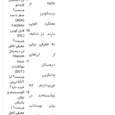
علاوه بر
کاردانو
چیست؟
بیت‌کوین
صفر تا صد
(ADA)
عملکرد خوبی
Cardano
فایل کوین
دارند. در ادامه،
(FIL)
چیست؟
به معرفی برخی
معرفی کامل
ارز دیجیتال
از ارزهای
Filecoin
شبکه
دیجیتال
پولکادات
(DOT)
جایگزین
چیست؟ آیا
DOT ارزش
می‌پردازیم که
خرید دارد؟
اکوسیستم و
توانسته‌اند در
توکن
پالیگان
برابر نوسانات
چیست؟ |
معرفی کامل