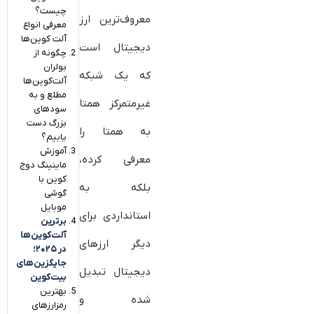
چیست؟
معروف‌ترین ارز
معرفی انواع
آلت کوین‌ها
دیجیتال است
چگونه از
بولران
که یک شبکه
آلت‌کوین‌ها
مطلع و به
غیرمتمرکز همتا
سودهای
بزرگ دست
به همتا را
یابیم؟
آموزش
معرفی کرده،
ماینینگ دوج
کوین با
بلکه به
گوشی
موبایل
استانداردی برای
برترین
آلت‌کوین‌ها
دیگر ارزهای
در ۲۰۲۵؛
جایگزین‌های
دیجیتال تبدیل
بیت‌کوین
بهترین
شده و
رمزارزهای