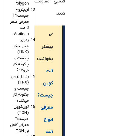
قیمتی مقاومت
Polygon
آربیتروم
کنند.
چیست؟ |
معرفی صفر
تا صد
Arbitrum
✔️
رمزارز
چین‌لینک
بیشتر
(LINK)
چیست و
بخوانید:
چگونه کار
می‌کند؟
آلت
رمزارز ترون
(TRX)
کوین
چیست و
چگونه کار
چیست؟
می‌کند؟
تون‌کوین
معرفی
(TON)
چیست؟
انواع
معرفی کامل
ارز TON
آلت