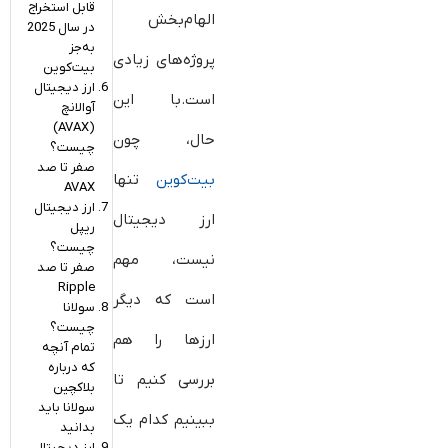
قابل استخراج
الهام‌بخش
در سال 2025
به‌جز
پروژه‌های زیادی
بیت‌کوین
ارز دیجیتال
است.با این
آوالانچ
(AVAX)
حال، چون
چیست؟
صفر تا صد
بیت‌کوین
تنها
AVAX
ارز دیجیتال
ارز دیجیتال
ریپل
چیست؟
نیست، مهم
صفر تا صد
Ripple
است که دیگر
سولانا
چیست؟
ارزها را هم
تمام آنچه
که درباره
بررسی کنیم تا
بلاکچین
سولانا باید
ببینیم کدام یک
بدانید
ارز دیجیتال