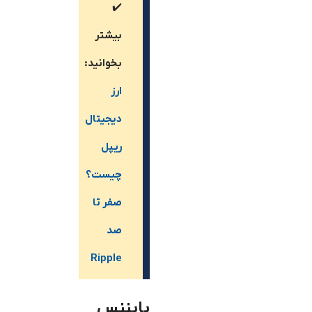
✔️
بیشتر
بخوانید:
ارز
دیجیتال
ریپل
چیست؟
صفر تا
صد
Ripple
بایننس