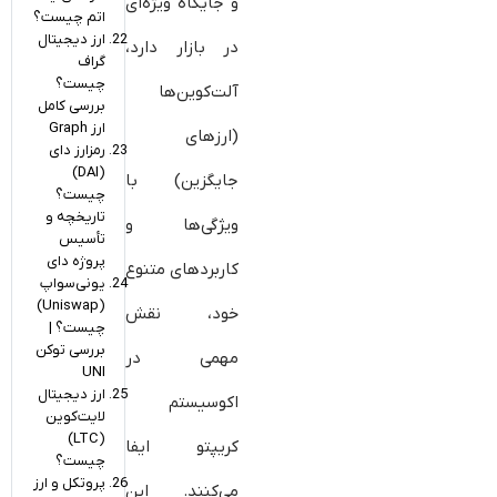
و جایگاه ویژه‌ای
اتم چیست؟
ارز دیجیتال
در بازار دارد،
گراف
چیست؟
آلت‌کوین‌ها
بررسی کامل
ارز Graph
(ارزهای
رمزارز دای
(DAI)
جایگزین) با
چیست؟
تاریخچه و
ویژگی‌ها و
تأسیس
پروژه دای
کاربردهای متنوع
یونی‌سواپ
(Uniswap)
خود، نقش
چیست؟ |
بررسی توکن
مهمی در
UNI
ارز دیجیتال
اکوسیستم
لایت‌کوین
(LTC)
کریپتو ایفا
چیست؟
پروتکل و ارز
می‌کنند. این