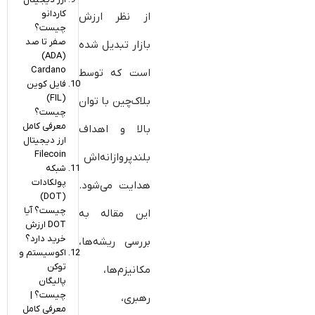
کاردانو
از نظر ارزش
چیست؟
صفر تا صد
بازار تبدیل شده
(ADA)
Cardano
است که توسط
فایل کوین
(FIL)
بلاک‌چین با توان
چیست؟
معرفی کامل
بالا و اهداف
ارز دیجیتال
Filecoin
بلندپروازانه‌اش
شبکه
پولکادات
هدایت می‌شود.
(DOT)
چیست؟ آیا
این مقاله به
DOT ارزش
خرید دارد؟
بررسی ریشه‌ها،
اکوسیستم و
توکن
مکانیزم‌ها،
پالیگان
چیست؟ |
رهبری،
معرفی کامل