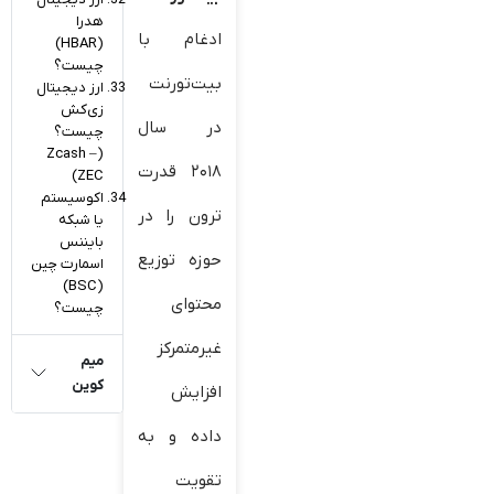
هدرا
ادغام با
(HBAR)
چیست؟
بیت‌تورنت
ارز دیجیتال
زی‌کش
در سال
چیست؟
(Zcash –
۲۰۱۸ قدرت
ZEC)
اکوسیستم
ترون را در
یا شبکه
بایننس
حوزه توزیع
اسمارت چین
(BSC)
محتوای
چیست؟
غیرمتمرکز
میم
کوین
افزایش
داده و به
تقویت