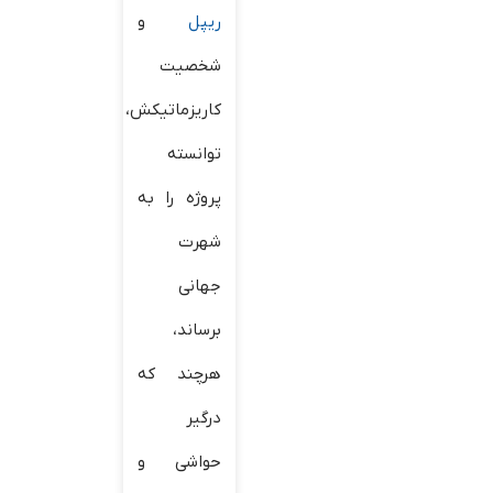
ریپل
و
شخصیت
کاریزماتیکش،
توانسته
پروژه را به
شهرت
جهانی
برساند،
هرچند که
درگیر
حواشی و