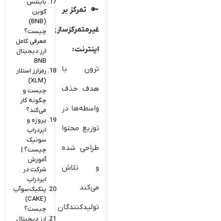
بایننس
تمرکز بر
کوین
(BNB)
غیرمتمرکزسازی
چیست؟
معرفی کامل
اینترنت
:
ارز دیجیتال
BNB
ترون با
رمزارز استلار
(XLM)
هدف حذف
چیست و
چگونه کار
واسطه‌ها در
می‌کند؟
پروژه و
توزیع محتوا
ایردراپ
سونیک
طراحی شده
چیست؟ |
آموزش
و تلاش
شرکت در
ایردراپ
می‌کند
پنکیک‌سوآپ
(CAKE)
تولیدکنندگان
چیست؟
ارز دیجیتال