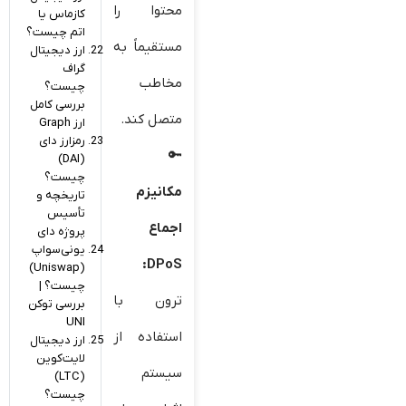
محتوا را
کازماس یا
اتم چیست؟
مستقیماً به
ارز دیجیتال
گراف
مخاطب
چیست؟
بررسی کامل
متصل کند.
ارز Graph
رمزارز دای
(DAI)
چیست؟
مکانیزم
تاریخچه و
تأسیس
اجماع
پروژه دای
یونی‌سواپ
DPoS:
(Uniswap)
چیست؟ |
ترون با
بررسی توکن
UNI
استفاده از
ارز دیجیتال
لایت‌کوین
سیستم
(LTC)
چیست؟