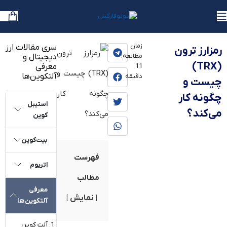
یوتوفارکس
»
بلاگ
»
آموزش
زمان
سری مقالات ارز
رمزارز ترون
مطالعه:
دیجیتال و
(TRX)
معرفی
11
آلتکوین‌ها
دقیقه
چیست و
چگونه کار
استیبل
می‌کند؟
کوین
بیت‌کوین
فهرست
اتریوم
مطالب
معرفی
نمایش
آلتکوین‌ها
آلت کوین