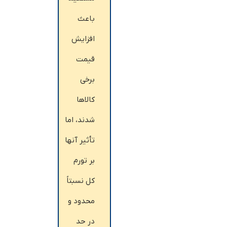
باعث
افزایش
قیمت
برخی
کالاها
شدند، اما
تأثیر آنها
بر تورم
کل نسبتاً
محدود و
در حد