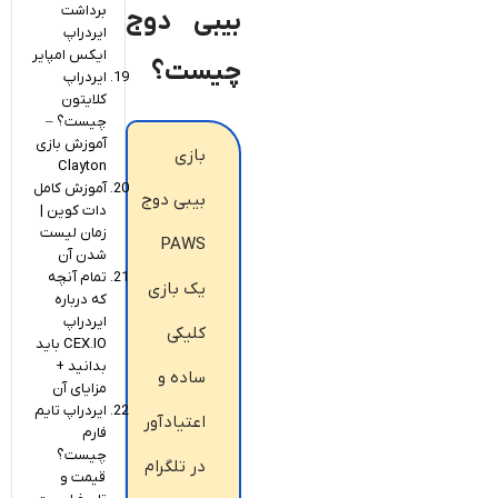
برداشت
بیبی دوج
ایردراپ
ایکس امپایر
چیست؟
ایردراپ
کلایتون
چیست؟ –
آموزش بازی
بازی
Clayton
آموزش کامل
بیبی دوج
دات کوین |
زمان لیست
PAWS
شدن آن
تمام آنچه
یک بازی
که درباره
ایردراپ
کلیکی
CEX.IO باید
بدانید +
ساده و
مزایای آن
ایردراپ تایم
اعتیادآور
فارم
چیست؟
در تلگرام
قیمت و