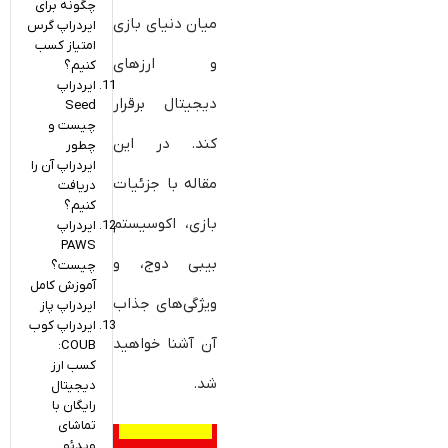
چگونه برای
میان دنیای بازی
ایردراپ گرس
امتیاز کسب
و ارزهای
کنیم؟
ایردراپ
دیجیتال برقرار
Seed
چیست و
کند. در این
چطور
ایردراپ آن را
مقاله با جزئیات
دریافت
کنیم؟
بازی، اکوسیستم
ایردراپ
PAWS
بیبی دوج، و
چیست؟
آموزش کامل
ویژگی‌های جذاب
ایردراپ پاز
ایردراپ کوب
آن آشنا خواهید
COUB:
کسب ارز
شد.
دیجیتال
رایگان با
تماشای
ویدئو