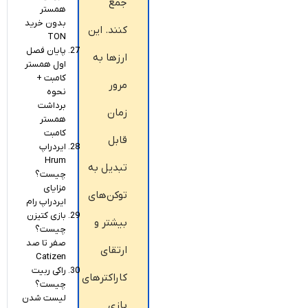
جمع
همستر
بدون خرید
کنند. این
TON
پایان فصل
ارزها به
اول همستر
کامبت +
مرور
نحوه
برداشت
زمان
همستر
کامبت
قابل
ایردراپ
Hrum
تبدیل به
چیست؟
مزایای
توکن‌های
ایردراپ رام
بازی کتیزن
بیشتر و
چیست؟
صفر تا صد
ارتقای
Catizen
راکی ربیت
کاراکترهای
چیست؟
لیست شدن
بازی