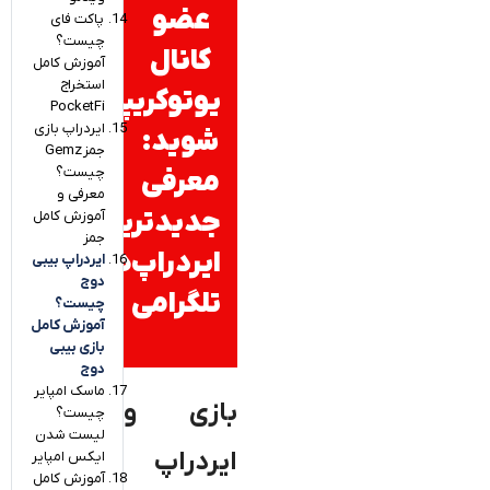
عضو
پاکت فای
چیست؟
کانال
آموزش کامل
استخراج
یوتوکریپتو
PocketFi
ایردراپ بازی
شوید:
جمز Gemz
چیست؟
معرفی
معرفی و
جدیدترین
آموزش کامل
جمز
ایردراپ‌های
ایردراپ بیبی
دوج
تلگرامی
چیست؟
آموزش کامل
بازی بیبی
دوج
ماسک امپایر
بازی و
چیست؟
لیست شدن
ایردراپ
ایکس امپایر
آموزش کامل