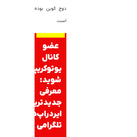
دوج کوین بوده
است.
عضو
کانال
یوتوکریپتو
شوید:
معرفی
جدیدترین
ایردراپ‌های
تلگرامی