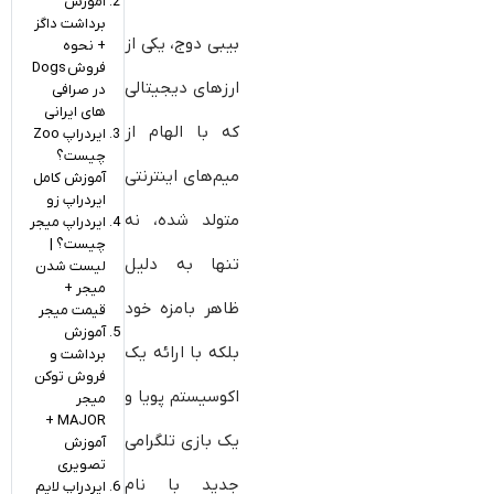
آموزش
برداشت داگز
بیبی دوج، یکی از
+ نحوه
فروش Dogs
ارزهای دیجیتالی
در صرافی
های ایرانی
که با الهام از
ایردراپ Zoo
چیست؟
میم‌های اینترنتی
آموزش کامل
ایردراپ زو
متولد شده، نه
ایردراپ میجر
چیست؟ |
تنها به دلیل
لیست شدن
میجر +
ظاهر بامزه خود
قیمت میجر
آموزش
بلکه با ارائه یک
برداشت و
فروش توکن
اکوسیستم پویا و
میجر
MAJOR +
یک بازی تلگرامی
آموزش
تصویری
جدید با نام
ایردراپ لایم