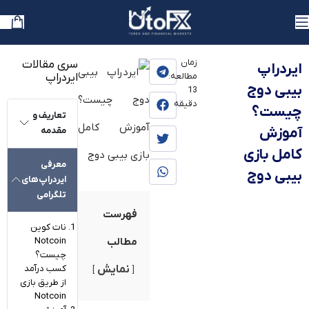
یوتوفارکس
»
بلاگ
»
آموزش
»
آموزش ارز دیجیتال
»
آموزش و معرفی ایردراپ‌ها
زمان
سری مقالات
ایردراپ
مطالعه:
ایردراپ
بیبی دوج
13
دقیقه
چیست؟
تعاریف و
آموزش
مقدمه
کامل بازی
معرفی
بیبی دوج
ایردراپ‌های
تلگرامی
فهرست
نات کوین
Notcoin
مطالب
چیست؟
کسب درآمد
نمایش
از طریق بازی
Notcoin