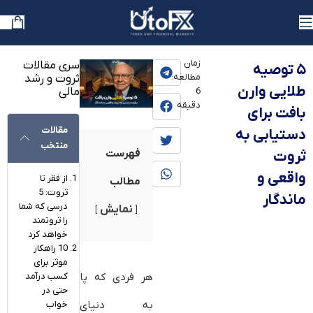
یوتوفارکس
»
بلاگ
»
آموزش
زمان
سری مقالات
۵ توصیه
مطالعه:
ثروت و رشد
طلایی وارن
مالی
6
دقیقه
بافت برای
مقالات
دستیابی به
منتخب
فهرست
ثروت
واقعی و
از فقر تا
مطالب
ثروت: 5
ماندگار
درسی که شما
نمایش
را ثروتمند
خواهد کرد
10 راهکار
موثر برای
کسب درآمد
هر فردی که پا
حتی در
خواب
به دنیای