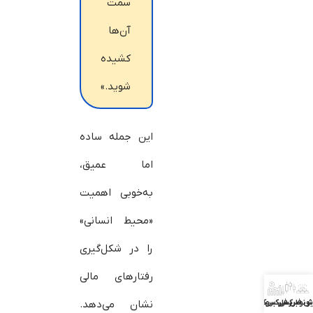
سمت
آن‌ها
کشیده
شوید.»
این جمله ساده
اما عمیق،
به‌خوبی اهمیت
«محیط انسانی»
را در شکل‌گیری
رفتارهای مالی
ش فارکس
بونوس فارکس
بررسی بروکرها
نشان می‌دهد.