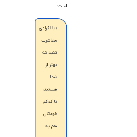
است:
«با افرادی
معاشرت
کنید که
بهتر از
شما
هستند،
تا کم‌کم
خودتان
هم به