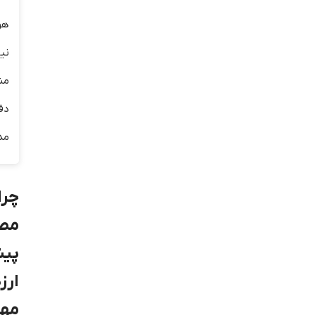
هو
نی
مش
دق
مد
چر
مص
پیش
ارز
مهم