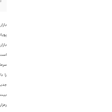
بازار
پویا
بازا
است
سرمای
را ب
جدید
بیت‌
رمزا