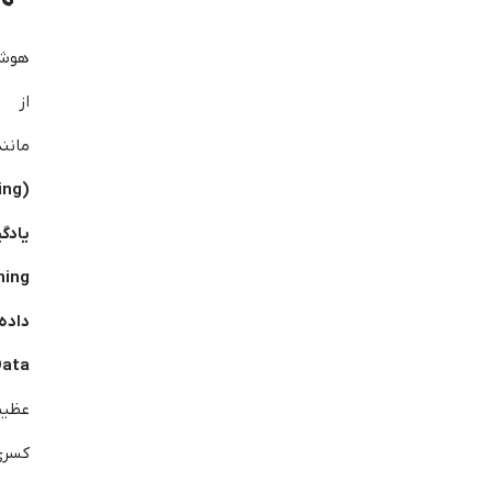
هوش 
از ا
مان
ata)
عظیم
کسری 