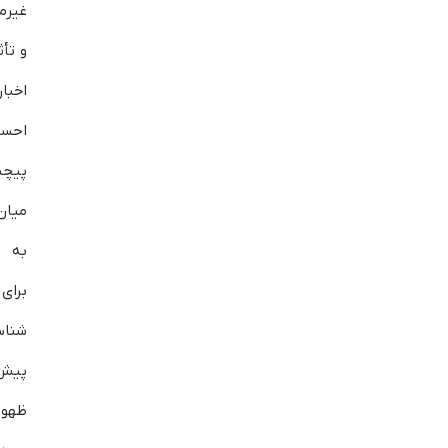
غیرمت
و تأث
اخبا
احساس
پیچی
به ع
برای 
شنا
پیش‌
ظهور