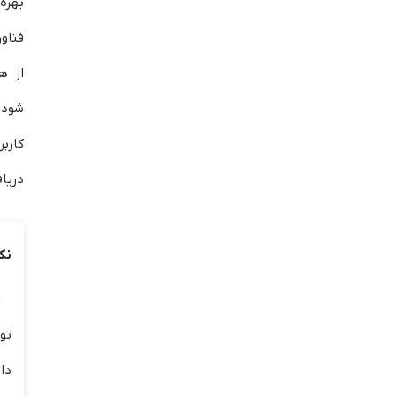
بهره‌
فناور
از ه
شود 
کارب
دریا
نک
تو
داد