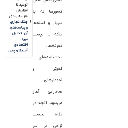
گاهی تنش میان
تولید تا
افزایش
کشورها نه با
هزینه زندگی
جنگ تجاری
سرباز و اسلحه،
و پیامدهای
آن: تحلیل
بلکه با لیست
نبرد
اقتصادی
تعرفه‌ها،
آمریکا و چین
بخشنامه‌های
گمرکی و
نمودارهای
صادراتی آغاز
می‌شود. آنچه در
نگاه نخست
نزاعی بر سر