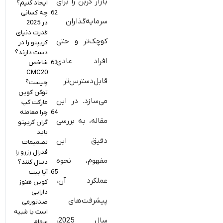
بازار کربن را برای
ایجاد کنیم؟
چه کسانی
سرمایه‌گذاران
در 2025
قدرت دنیای
کوچک‌تر و حتی
کریپتو را در
دست دارند؟
افراد عادی
شاخص
CMC20
قابل‌دسترس‌تر
چیست؟
توکن کوین
می‌سازد. در این
مارکت کپ
چرا معامله
مقاله، به بررسی
‌گران کریپتو
باید
دقیق این
تصمیمات
فدرال رزرو را
مفهوم، نحوه
دنبال کنند؟
آیا بیت‌
عملکرد آن،
کوین هنوز
دارایی
پیشرفت‌های
ضدتورمی
است یا شبیه
سال 2025،
سهام