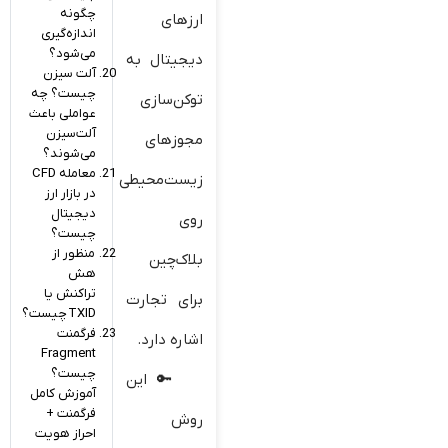
چگونه
ارزهای
اندازه‌گیری
می‌شود؟
دیجیتال به
آلت سیزن
چیست؟ چه
توکن‌سازی
عواملی باعث
آلت‌سیزن
مجوزهای
می‌شوند؟
معامله CFD
زیست‌محیطی
در بازار ارز
دیجیتال
روی
چیست؟
منظور از
بلاک‌چین
هش
تراکنش یا
برای تجارت
TXID چیست؟
فرگمنت
اشاره دارد.
Fragment
چیست؟
این
آموزش کامل
فرگمنت +
روش
احراز هویت