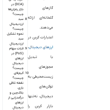
(DCA) در
گازهای
بازار رمزارزها
چیست؟
گلخانه‌ای ارائه
سبد
ارزدیجیتال
می‌دهند.
چیست؟
نحوه تشکیل
اعتبارات کربن در
سبد
ارزدیجیتال
ارزهای دیجیتال
،
اثبات سهام
(PoS) در
با تبدیل
ارزهای
دیجیتال
مجوزهای
چیست؟
گیم‌فای
زیست‌محیطی به
چیست؟
نقطه تلاقی
توکن‌های
بازی،
بلاک‌چین و
دیجیتال، نه‌تنها
درآمدزایی از
ارزهای
بازار کربن را
دیجیتال