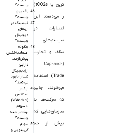
کربن یا tCO2e)
چیست؟
راگ پول
را می‌دهند. این
چیست؟
فیشینگ در
اعتبارات در
ارزهای
دیجیتال
سیستم‌های
چیست؟
چگونه
سقف و تجارت
اعتمادبه‌نفس
بیش‌ازحد،
(Cap-and-
دارایی
ارزدیجیتال
Trade) استفاده
شما را نابود
می‌کنند؟
می‌شوند، جایی
ایکس
استاکس
که شرکت‌ها یا
(xStocks)
یا سهام
سازمان‌هایی که
توکنایز شده
چیست؟
بیش از حد
سهام
کریپتویی و