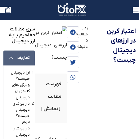
یوتوفارکس
»
بلاگ
»
آموزش
زمان
سری مقالات
اعتبار کربن
مطالعه:
مفاهیم پایه
در ارزهای
ارز دیجیتال
5
دقیقه
دیجیتال
تعاریف
چیست؟
ارز دیجیتال
چیست؟
فهرست
ویژگی های
کلیدی ارز
مطالب
دیجیتال
دارایی‌های
نمایش
دیجیتال
چیست؟
انواع
دارایی‌های
دیجیتال