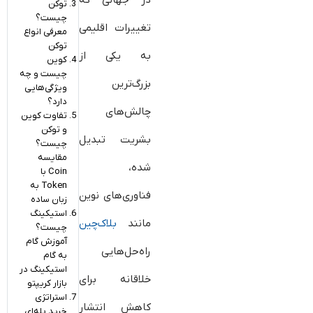
در جهانی که
توکن
چیست؟
تغییرات اقلیمی
معرفی انواع
توکن
به یکی از
کوین
چیست و چه
بزرگ‌ترین
ویژگی‌هایی
دارد؟
چالش‌های
تفاوت کوین
و توکن
بشریت تبدیل
چیست؟
مقایسه
شده،
Coin با
Token به
فناوری‌های نوین
زبان ساده
استیکینگ
مانند
بلاک‌چین
چیست؟
آموزش گام
راه‌حل‌هایی
به گام
استیکینگ در
خلاقانه برای
بازار کریپتو
استراتژی
کاهش انتشار
خرید پله‌ای