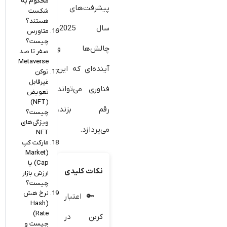
محکوم به
پیشرفت‌های
شکست
هستند؟
سال 2025،
متاورس
چیست؟
چالش‌ها و
صفر تا صد
Metaverse
آینده‌ای که این
توکن‌
غیرقابل
فناوری می‌تواند
تعویض
(NFT)
رقم بزند،
چیست؟
ویژگی‌های
می‌پردازد.
NFT
مارکت کپ
(Market
Cap) یا
نکات کلیدی
ارزش بازار
چیست؟
نرخ هش
اعتبار
(Hash
Rate)
کربن در
چیست و