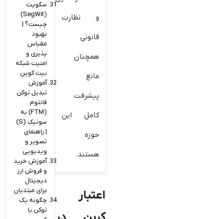
سگویت
(SegWit)
و نظارت
چیست؟ |
بهبود
قانونی
مقیاس
پذیری و
همچنان
امنیت شبکه
بیت کوین
مانع
آموزش
تبدیل توکن
پیشرفت
فانتوم
(FTM) به
کامل این
سونیک (S)
| راهنمای
حوزه
تصویر و
ویدیویی
هستند.
آموزش خرید
و فروش ارز
دیجیتال
برای مبتدیان
اعتبار
چگونه یک
توکن یا
کربن در