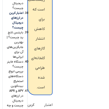
دیجیتال
چیست؟
است که
اعتبار کربن
در ارزهای
برای
دیجیتال
چیست؟
کاهش
بایننس لانچ‌
پد چیست؟ |
انتشار
بهترین
جایگزین‌های
گازهای
آن برای
ایرانی‌ها
گلخانه‌ای
دستگاه ماینر
چیست؟
طراحی
بررسی انواع
دستگاه‌های
شده
استخراج
بیت‌کوین
است.
APY و APR
در ارزهای
دیجیتال
اعتبار کربن
چیست و چه