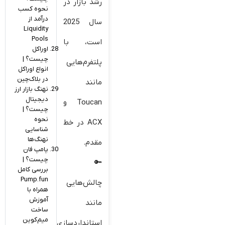
رشد بازار در
نحوه کسب
درآمد از
سال 2025
Liquidity
Pools
است، با
اوراکل‌
چیست؟ |
پلتفرم‌هایی
انواع اوراکل
در بلاک‌چین
مانند
نهنگ‌ بازار ارز
دیجیتال
Toucan و
چیست؟ |
نحوه
ACX در خط
شناسایی
نهنگ‎‌ها
مقدم.
پامپ فان
چیست؟ |
بررسی کامل
Pump.fun
چالش‌هایی
همراه با
آموزش
مانند
ساخت
میم‌کوین
استانداردسازی