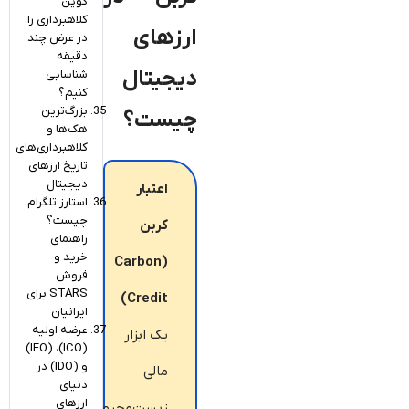
کوین
کلاهبرداری را
ارزهای
در عرض چند
دقیقه
دیجیتال
شناسایی
کنیم؟
بزرگ‌ترین
چیست؟
هک‌ها و
کلاهبرداری‌های
تاریخ ارزهای
دیجیتال
اعتبار
استارز تلگرام
چیست؟
کربن
راهنمای
خرید و
(Carbon
فروش
STARS برای
Credit)
ایرانیان
عرضه اولیه
یک ابزار
(ICO)، (IEO)
و (IDO) در
مالی
دنیای
ارزهای
زیست‌محیطی