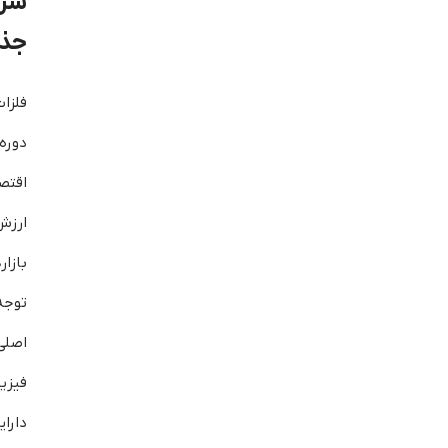
سرم
جذ
فلزا
دور
اقتص
ارز
بازا
توجه
اصلی
فیزی
دار