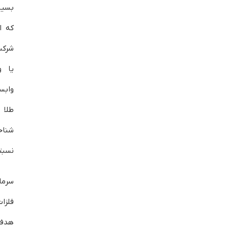
بسیا
که ا
شرکت
یا و
وابس
طلا 
شناخ
نسبتا
سرما
فلزا
هدف 