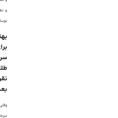
و تغ
نوسا
به
برا
سرم
طلا
نقر
بع
وق
سرما