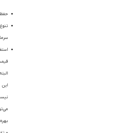
حفظ 
تنو
سرما
استف
قیم
البت
این 
نیس
می‌ت
بهره
و تق