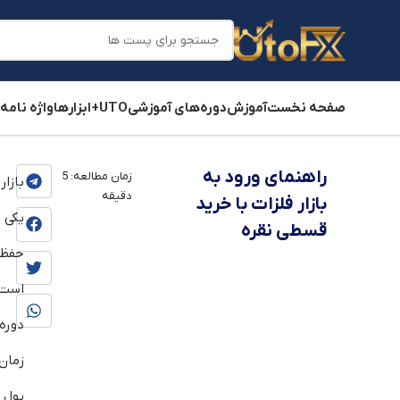
صفحه نخست
آموزش
دوره‌های آموزشی
UTO+
ابزارها
واژه نامه
یوتوفارکس
»
بلاگ
»
آموزش
»
آموزش فاندامنتال
»
آموزش فاندامن
راهنمای ورود به
زمان مطالعه:
5
بازار
دقیقه
بازار فلزات با خرید
یکی 
قسطی نقره
حفظ 
است
دور
زمان
پول 