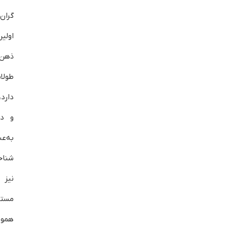
گران‌
اولی
ذهن 
طولان
دارد،
و در
به‌ع
شناخ
نیز 
مستق
هموا