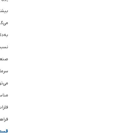
بیشت
می‌گی
به‌د
نسبت
صنعت
سرمای
می‌
مناس
فلزا
فرا
قسط