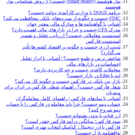
پول هوشمند (Smart Money) چیست؟ 5 روش شناسایی پول
هوشمند
برنامه DOGE یا وزارت کارآمدی دولت چیست؟
FDIC چیست و چگونه از سپرده‌های بانکی محافظت می‌کند؟
آشنایی با گواهینامه ها و مدارک مالی معتبر جهان
مدرک CFA چیست و چرا در بازارهای مالی اهمیت دارد؟
استیتمنت معاملاتی چیست؟ ارزیابی، تحلیل و تفسیر
استیتمنت فارکس
تثبیت ارزی چیست و چگونه بر اقتصاد کشورها تأثیر
می‌گذارد؟
شاخص ترس و طمع چیست؟ | آشنایی با ابزار تحلیل
احساسات در بازارهای مالی
معاملات کاغذی چیست و چه کاربردی دارند؟
لبه یا Edge در بازار چیست؟
بازار بین بانکی در فارکس چیست و چگونه کار می‌کند؟
شغل فارکس چیست؟ راهنمای شغلی فارکس در ایران برای
مبتدیان
آشنایی با نمادهای فارکس | راهنمای کامل معامله‌گران
حساب دمو چیست؟ چرا باید معامله در فارکس را با حساب
دمو شروع کنید؟
ارز فیات یا بدون پشتوانه چیست؟
سود فارکس؛ میانگین درآمد فارکس چقدر است؟
فارکس یا ارز دیجیتال؛ کدامیک انتخاب بهتری است؟
توافقنامه بازل چیست؟