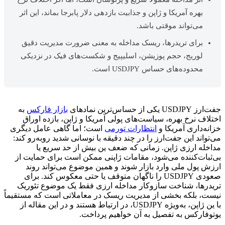
بهره آمریکا و ژاپن و جذابیت بازدهی دلار پابرجا بماند، این اثر
می‌تواند موقتی باشد.
برای تریدرها، ریسک مداخله به معنی ضرورت مدیریت دقیق
لوریج، حجم پوزیشن، اسلیپیج و شکست‌های فیک در نزدیکی
محدوده‌های حساس USDJPY است.
جفت‌ارز USDJPY یکی از حساس‌ترین نمادهای
بازار فارکس
به
اختلاف نرخ بهره، سیاست‌های پولی آمریکا و ژاپن، بازده اوراق
خزانه‌داری آمریکا و
انتظارات تورمی
است؛ اما گاهی عامل دیگری
می‌تواند این جفت‌ارز را در چند دقیقه با نوسانی شدید روبه‌رو کند:
مداخله ارزی ژاپن. زمانی که ضعف ین بیش از حد سریع یا
بی‌ثبات‌کننده می‌شود، مقامات ژاپنی ممکن است برای حمایت از
ارزش پول ملی وارد بازار شوند و همین موضوع می‌تواند روند
صعودی USDJPY را ناگهان متوقف یا حتی معکوس کند. برای
تریدرها، شناخت سازوکار مداخله ارزی فقط یک موضوع تئوریک
نیست، بلکه بخشی از مدیریت ریسک در معاملاتی است که مستقیماً
با ین ژاپن، به‌ویژه USDJPY، در ارتباط هستند و در این مقاله از
یوتوفارکس به تفصیل به آن خواهیم پرداخت.