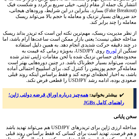
انتشار یک جمله از مقام ژاپنی، خیلی سریع برگردد و شکست فیک
(Fake Breakout) بسازد. بنابراین در این شرایط، ورودهای هیجانی،
حد ضررهای بسیار نزدیک و معامله با حجم بالا می‌تواند ریسک
معامله را چند برابر کند.
از نظر مدیریت ریسک، مهم‌ترین نکته این است که تریدر بداند ریسک
مداخله خطی نیست؛ یعنی بازار ممکن است ساعت‌ها آرام باشد، اما
در چند دقیقه حرکت شدیدی انجام دهد. به همین دلیل استفاده
سنگین از
لوریج
روی USDJPY، به‌ویژه زمانی که قیمت به
محدوده‌های حساس نزدیک شده یا لحن مقامات ژاپنی تندتر شده
است، می‌تواند بسیار خطرناک باشد. در چنین دوره‌هایی بهتر است
معامله‌گر حجم پوزیشن را کنترل کند، برای اسلیپیج احتمالی آماده
باشد، به اخبار لحظه‌ای توجه کند و فقط براساس اینکه روند قبلی
صعودی بوده، ادامه رشد USDJPY را قطعی فرض نکند.
✔️
بیشتر بخوانید:
همه‌چیز درباره اوراق قرضه دولتی ژاپن؛
راهنمای کامل JGBs
سخن پایانی
مداخله ارزی ژاپن برای تریدرهای USDJPY هم می‌تواند تهدید باشد
و هم فرصت. تهدید است برای کسانی که فقط براساس روند قبلی