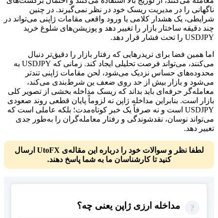
معامله می‌کنند، از لوریج بالا استفاده می‌کنند و احتمال برگشت‌های
ناگهانی را در مدیریت ریسک خود در نظر نمی‌گیرند. در چنین
شرایطی، یک هشدار کلامی یا ورود واقعی مقامات ژاپنی می‌تواند در
چند دقیقه ساختار بازار را تغییر دهد و پوزیشن‌های شلوغ خرید
USDJPY را تحت فشار قرار دهد.
اما همین فضا برای تریدرهایی که رفتار بازار را دقیق‌تر دنبال
می‌کنند، می‌تواند فرصت تحلیلی ایجاد کند. زمانی که USDJPY به
محدوده‌های حساس نزدیک می‌شود، لحن مقامات ژاپنی تندتر
می‌شود و بازار بیش از حد روی ضعف ین شرط‌بندی می‌کند،
معامله‌گر حرفه‌ای باید بداند که ریسک مداخله بخشی از تصویر کلی
بازار است. بنابراین مداخله ژاپن نه لزوماً پایان قطعی روند صعودی
USDJPY است و نه صرفاً یک خبر کوتاه‌مدت؛ بلکه عاملی است که
می‌تواند نوسان، نقدشوندگی و رفتار معامله‌گران را به‌طور جدی
تغییر دهد.
لطفا نظر و سوالات خود را درباره این مقاله‌ی UtoFX ارسال
کنید تا کارشناسان ما به شما پاسخ دهند.
مداخله ارزی ژاپن یعنی چه؟