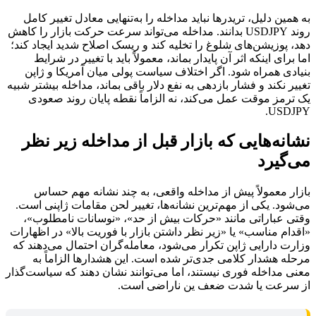
به همین دلیل، تریدرها نباید مداخله را به‌تنهایی معادل تغییر کامل
روند USDJPY بدانند. مداخله می‌تواند سرعت حرکت بازار را کاهش
دهد، پوزیشن‌های شلوغ را تخلیه کند و ریسک اصلاح شدید ایجاد کند؛
اما برای اینکه اثر آن پایدار بماند، معمولاً باید با تغییر در شرایط
بنیادی همراه شود. اگر اختلاف سیاست پولی میان آمریکا و ژاپن
تغییر نکند و فشار بازدهی به نفع دلار باقی بماند، مداخله بیشتر شبیه
یک ترمز موقت عمل می‌کند، نه الزاماً نقطه پایان روند صعودی
USDJPY.
نشانه‌هایی که بازار قبل از مداخله زیر نظر
می‌گیرد
بازار معمولاً پیش از مداخله واقعی، به چند نشانه مهم حساس
می‌شود. یکی از مهم‌ترین نشانه‌ها، تغییر لحن مقامات ژاپنی است.
وقتی عباراتی مانند «حرکات بیش از حد»، «نوسانات نامطلوب»،
«اقدام مناسب» یا «زیر نظر داشتن بازار با فوریت بالا» در اظهارات
وزارت دارایی ژاپن تکرار می‌شود، معامله‌گران احتمال می‌دهند که
مرحله هشدار کلامی جدی‌تر شده است. این هشدارها الزاماً به
معنی مداخله فوری نیستند، اما می‌توانند نشان دهند که سیاست‌گذار
از سرعت یا شدت ضعف ین ناراضی است.