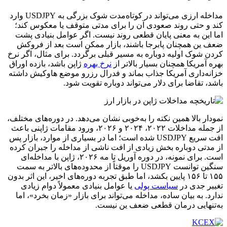
مداخله ارزی می‌تواند در کوتاه‌مدت شوک بزرگی به USDJPY وارد
کند و حتی روند صعودی آن را برای مدتی متوقف یا معکوس کند؛
اما این به معنی پایان قطعی روند نیست. اگر عوامل بنیادی پشت
ضعف ین همچنان پابرجا باشند، بازار ممکن است بعد از فروکش
کردن شوک اولیه دوباره به مسیر قبلی برگردد. برای مثال، اگر نرخ
بهره آمریکا همچنان بسیار بالاتر از
نرخ بهره
ژاپن باشد، بازده اوراق
خزانه‌داری آمریکا جذاب بماند و فدرال رزرو موضع هاوکیش داشته
باشد، تقاضا برای دلار می‌تواند دوباره تقویت شود.
نمودار بالا همین نکته را به‌خوبی نشان می‌دهد. در دوره‌های مختلف،
از جمله مداخلات ۲۰۲۲، ۲۰۲۴ و ۲۰۲۶، ورود مقامات ژاپنی باعث
افت سریع USDJPY شده است؛ اما در بسیاری از موارد، بازار پس
از مدتی دوباره بخش زیادی از افت ناشی از مداخله را جبران کرده
است. برای نمونه، در دوره آوریل تا مه ۲۰۲۶، ژاپن با مداخله‌ای
سنگین توانست USDJPY را موقتاً از محدوده‌های بالاتر به سمت
۱۵۵ تا ۱۵۶ پایین بکشد، اما طبق تجربه دوره‌های اخیر، این اثر بدون
تغییر جدی در
سیاست پولی
یا عوامل بنیادی معمولاً دوام زیادی
ندارد. به بیان ساده، مداخله می‌تواند برای بازار «زمان بخرد»، اما
به‌تنهایی درمان قطعی ضعف ین نیست.