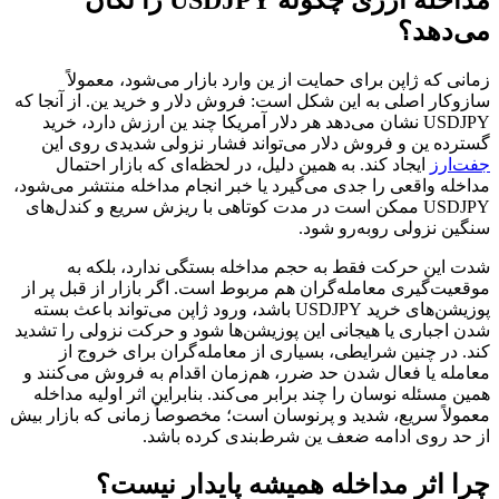
می‌دهد؟
زمانی که ژاپن برای حمایت از ین وارد بازار می‌شود، معمولاً
سازوکار اصلی به این شکل است: فروش دلار و خرید ین. از آنجا که
USDJPY نشان می‌دهد هر دلار آمریکا چند ین ارزش دارد، خرید
گسترده ین و فروش دلار می‌تواند فشار نزولی شدیدی روی این
جفت‌ارز
ایجاد کند. به همین دلیل، در لحظه‌ای که بازار احتمال
مداخله واقعی را جدی می‌گیرد یا خبر انجام مداخله منتشر می‌شود،
USDJPY ممکن است در مدت کوتاهی با ریزش سریع و کندل‌های
سنگین نزولی روبه‌رو شود.
شدت این حرکت فقط به حجم مداخله بستگی ندارد، بلکه به
موقعیت‌گیری معامله‌گران هم مربوط است. اگر بازار از قبل پر از
پوزیشن‌های خرید USDJPY باشد، ورود ژاپن می‌تواند باعث بسته
شدن اجباری یا هیجانی این پوزیشن‌ها شود و حرکت نزولی را تشدید
کند. در چنین شرایطی، بسیاری از معامله‌گران برای خروج از
معامله یا فعال شدن حد ضرر، هم‌زمان اقدام به فروش می‌کنند و
همین مسئله نوسان را چند برابر می‌کند. بنابراین اثر اولیه مداخله
معمولاً سریع، شدید و پرنوسان است؛ مخصوصاً زمانی که بازار بیش
از حد روی ادامه ضعف ین شرط‌بندی کرده باشد.
چرا اثر مداخله همیشه پایدار نیست؟