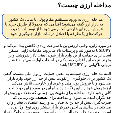
مداخله ارزی چیست؟
مداخله ارزی به ورود مستقیم مقام پولی یا مالی یک کشور
به بازار ارز گفته می‌شود؛ اقدامی که معمولاً از طریق خرید یا
فروش ارزهای خارجی انجام می‌شود تا از نوسانات شدید،
حرکت‌های یک‌طرفه یا اختلال در ثبات بازار جلوگیری شود.
در مورد ژاپن، وقتی ارزش ین با سرعت زیادی کاهش پیدا می‌کند و
USDJPY به‌طور تند و پرشتاب بالا می‌رود، مقامات ژاپنی ممکن
است برای حمایت از ین وارد بازار شوند؛ یعنی دلار بفروشند و ین
بخرند. نتیجه این اقدام، دست‌کم در لحظات اولیه، می‌تواند فشار
نزولی ناگهانی بر USDJPY باشد.
البته مداخله ارزی همیشه به معنی حمایت از پول ملی نیست. گاهی
یک کشور برای جلوگیری از تقویت بیش از حد ارز خود، وارد بازار
می‌شود و با فروش پول ملی و خرید ارز خارجی، تلاش می‌کند
ارزش پول خود را پایین نگه دارد. بنابراین در مورد ژاپن دو حالت
کلی وجود دارد: مداخله برای
تقویت ین
، زمانی که ضعف ین بیش از
حد نگران‌کننده می‌شود؛ و مداخله برای
تضعیف ین
، زمانی که
قدرت‌گیری بیش از حد ین به صادرات و رشد اقتصادی فشار وارد
می‌کند. در سال‌های اخیر، تمرکز بازار بیشتر روی نوع اول بوده
است؛ یعنی مداخله احتمالی ژاپن برای مهار ضعف ین و جلوگیری از