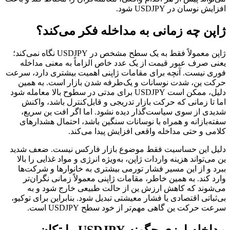
افزایش نوسان در USDJPY شود.
ژاپن چه زمانی به مداخله فکر می‌کند؟
ژاپن معمولاً فقط به یک سطح مشخص در USDJPY نگاه نمی‌کند؛
یعنی صرف عبور قیمت از یک عدد خاص الزاماً به معنی مداخله
فوری نیست. آنچه برای مقامات ژاپنی اهمیت بیشتری دارد، سرعت
حرکت ین، شدت نوسانات و یک‌طرفه شدن بازار است. به همین
دلیل، ممکن است USDJPY برای مدتی در سطوح بالا معامله شود
اما تا زمانی که حرکت بازار تدریجی و قابل‌کنترل باشد، واکنش
شدیدی از سوی سیاست‌گذار دیده نشود. اما اگر افت ین سریع،
سفته‌بازانه و همراه با نوسانات سنگین باشد، احتمال هشدارهای
کلامی و حتی مداخله واقعی افزایش پیدا می‌کند.
دلیل این حساسیت فقط موضوع بازار فارکس نیست. ضعف شدید
ین می‌تواند هزینه واردات ژاپن، به‌ویژه انرژی و مواد غذایی را بالا
ببرد و از این مسیر فشار تورمی بیشتری به خانوارها و شرکت‌ها
وارد کند. به همین خاطر، مقامات ژاپنی معمولاً زمانی نگران‌تر
می‌شوند که کاهش ارزش ین از حالت طبیعی خارج شود و به
بی‌ثباتی اقتصادی یا فشار معیشتی تبدیل شود. بنابراین برای توکیو،
سرعت حرکت ین گاهی مهم‌تر از خود سطح USDJPY است.
مداخله ارزی چگونه USDJPY را تکان