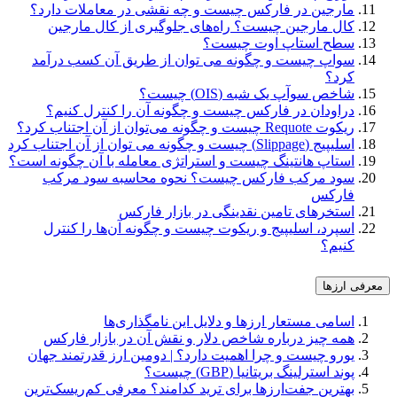
مارجین در فارکس چیست و چه نقشی در معاملات دارد؟
کال مارجین چیست؟ راه‌های جلوگیری از کال مارجین
سطح استاپ اوت چیست؟
سواپ چیست و چگونه می توان از طریق آن کسب درآمد
کرد؟
شاخص سوآپ یک شبه (OIS) چیست؟
دراودان در فارکس چیست و چگونه آن را کنترل کنیم؟
ریکوت Requote چیست و چگونه می‌توان از آن اجتناب کرد؟
اسلیپیج (Slippage) چیست و چگونه می توان از آن اجتناب کرد
استاپ هانتینگ چیست و استراتژی معامله با آن چگونه است؟
سود مرکب فارکس چیست؟ نحوه محاسبه سود مرکب
فارکس
استخرهای تامین نقدینگی در بازار فارکس
اسپرد، اسلیپیج و ریکوت چیست و چگونه آن‌ها را کنترل
کنیم؟
معرفی ارزها
اسامی مستعار ارزها و دلایل این نامگذاری‌ها
همه چیز درباره شاخص دلار و نقش آن در بازار فارکس
یورو چیست و چرا اهمیت دارد؟ | دومین ارز قدرتمند جهان
پوند استرلینگ بریتانیا (GBP) چیست؟
بهترین جفت‌ارزها برای ترید کدامند؟ معرفی کم‌ریسک‌ترین