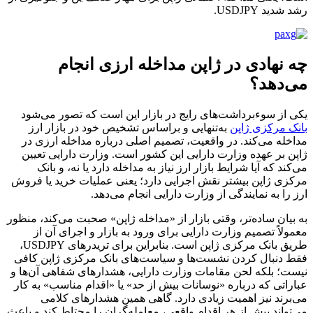
رشد شدید USDJPY.
چه نهادی در ژاپن مداخله ارزی انجام
می‌دهد؟
یکی از سوءبرداشت‌های رایج در بازار این است که تصور می‌شود
بانک مرکزی ژاپن
به‌تنهایی و براساس تشخیص خود در بازار ارز
مداخله می‌کند. در واقعیت، تصمیم اصلی درباره مداخله ارزی در
ژاپن بر عهده وزارت دارایی این کشور است. وزارت دارایی تعیین
می‌کند که آیا شرایط بازار ارز نیاز به مداخله دارد یا نه، و بانک
مرکزی ژاپن بیشتر نقش اجرایی دارد؛ یعنی عملیات خرید یا فروش
ارز را به نمایندگی از وزارت دارایی انجام می‌دهد.
به بیان ساده‌تر، وقتی بازار از «مداخله ژاپن» صحبت می‌کند، منظور
معمولاً تصمیم وزارت دارایی برای ورود به بازار و اجرای آن از
طریق بانک مرکزی ژاپن است. بنابراین برای تریدرهای USDJPY،
فقط دنبال کردن نشست‌ها و سیاست‌های بانک مرکزی ژاپن کافی
نیست؛ بلکه لحن مقامات وزارت دارایی، هشدارهای شفاهی آن‌ها و
عباراتی که درباره «نوسانات بیش از حد» یا «اقدام مناسب» به کار
می‌برند نیز اهمیت زیادی دارد. گاهی همین هشدارهای کلامی
می‌تواند پیش از هر اقدام واقعی، معامله‌گران را محتاط کند و باعث