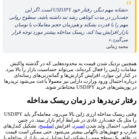
“
«نشانه مهم دیگر، رفتار خود USDJPY است. اگر این
جفت‌ارز در مدت کوتاهی رشد تند داشته باشد، سطوح روانی
مهم را با قدرت بشکند و هم‌زمان حجم معاملات یا نوسان
بازار افزایش پیدا کند، ریسک مداخله بیشتر مورد توجه قرار
می‌گیرد.»
محمد زمانی
همچنین نزدیک شدن قیمت به محدوده‌هایی که در گذشته واکنش
مقامات ژاپنی را فعال کرده‌اند، می‌تواند حساسیت بازار را بالا ببرد.
در کنار این موارد، افزایش گزارش‌ها و گمانه‌زنی‌های رسانه‌ای
درباره احتمال ورود وزارت دارایی نیز معمولاً باعث می‌شود تریدرها
در پوزیشن‌های خرید USDJPY محتاط‌تر شوند.
رفتار تریدرها در زمان ریسک مداخله
وقتی ریسک مداخله ارزی ژاپن بالا می‌رود، معامله‌گر باید USDJPY
را مثل یک جفت‌ارز عادی در شرایط آرام بازار نبیند. در چنین
فضایی، احتمال واید شدن
اسپرد
، افزایش
اسلیپیج
، تشکیل کندل‌های
شارپ و جهش‌های ناگهانی بیشتر می‌شود. حتی ممکن است قیمت
در ظاهر یک سطح مهم را بشکند، اما به‌دلیل ترس بازار از مداخله یا