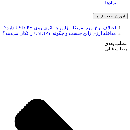
نمادها
آموزش جفت ارزها
اختلاف نرخ بهره آمریکا و ژاپن چه اثری روی USDJPY دارد؟
مداخله ارزی ژاپن چیست و چگونه USDJPY را تکان می‌دهد؟
مطلب بعدی
مطلب قبلی