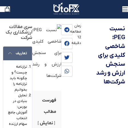
یوتوفارکس
»
بلاگ
»
آموزش
»
آموزش سهام
زمان
سری مقالات
نسبت
مطالعه:
ارزشگذاری یک
PEG؛
شرکت
12
دقیقه
شاخصی
تعاریف
کلیدی برای
سنجش
ترازنامه
ارزش و رشد
چیست؟ و
چگونه باید
شرکت‌ها
ترازنامه را
بخوانیم
تحلیل
فهرست
بنیادی در
بورس؛
مطالب
آموزش جامع
انتخاب
نمایش
سهام ارزنده