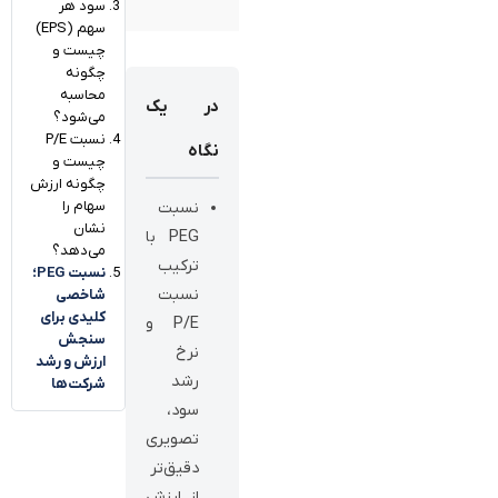
سود هر
سهم (EPS)
چیست و
چگونه
محاسبه
در یک
می‌شود؟
نسبت P/E
نگاه
چیست و
چگونه ارزش
سهام را
نسبت
نشان
PEG با
می‌دهد؟
ترکیب
نسبت PEG؛
نسبت
شاخصی
کلیدی برای
P/E و
سنجش
نرخ
ارزش و رشد
رشد
شرکت‌ها
سود،
تصویری
دقیق‌تر
از ارزش