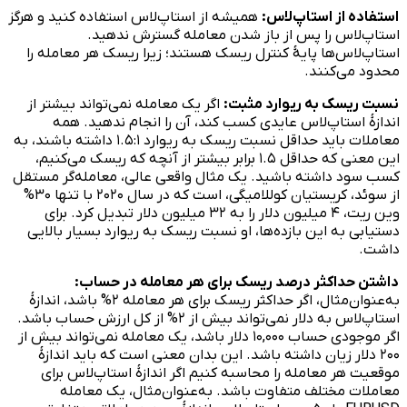
استفاده از استاپ‌لاس:
همیشه از استاپ‌لاس استفاده کنید و هرگز
استاپ‌لاس را پس از باز شدن معامله گسترش ندهید.
استاپ‌لاس‌ها پایهٔ کنترل ریسک هستند؛ زیرا ریسک هر معامله را
محدود می‌کنند.
نسبت ریسک به ریوارد مثبت:
اگر یک معامله نمی‌تواند بیشتر از
اندازهٔ استاپ‌لاس عایدی کسب کند، آن را انجام ندهید. همه
معاملات باید حداقل نسبت ریسک به ریوارد ۱.۵:۱ داشته باشند، به
این معنی که حداقل ۱.۵ برابر بیشتر از آنچه که ریسک می‌کنیم،
کسب سود داشته باشید. یک مثال واقعی عالی، معامله‌گر مستقل
از سوئد، کریستیان کوللامیگی، است که در سال ۲۰۲۰ با تنها ۳۰%
وین ریت، ۴ میلیون دلار را به ۳۲ میلیون دلار تبدیل کرد. برای
دستیابی به این بازده‌ها، او نسبت ریسک به ریوارد بسیار بالایی
داشت.
داشتن حداکثر درصد ریسک برای هر معامله در حساب:
به‌عنوان‌مثال، اگر حداکثر ریسک برای هر معامله ۲% باشد، اندازهٔ
استاپ‌لاس به دلار نمی‌تواند بیش از ۲% از کل ارزش حساب باشد.
اگر موجودی حساب ۱۰,۰۰۰ دلار باشد، یک معامله نمی‌تواند بیش از
۲۰۰ دلار زیان داشته باشد. این بدان معنی است که باید اندازهٔ
موقعیت هر معامله را محاسبه کنیم اگر اندازهٔ استاپ‌لاس برای
معاملات مختلف متفاوت باشد. به‌عنوان‌مثال، یک معامله