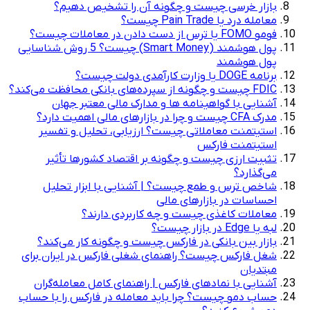
بازار خرسی چیست و چگونه آن را تشخیص دهیم؟
معامله درد یا Pain Trade چیست؟
فومو FOMO یا ترس از دست دادن در معاملات چیست؟
پول هوشمند (Smart Money) چیست؟ 5 روش شناسایی
پول هوشمند
برنامه DOGE یا وزارت کارآمدی دولت چیست؟
FDIC چیست و چگونه از سپرده‌های بانکی محافظت می‌کند؟
آشنایی با گواهینامه ها و مدارک مالی معتبر جهان
مدرک CFA چیست و چرا در بازارهای مالی اهمیت دارد؟
استیتمنت معاملاتی چیست؟ ارزیابی، تحلیل و تفسیر
استیتمنت فارکس
تثبیت ارزی چیست و چگونه بر اقتصاد کشورها تأثیر
می‌گذارد؟
شاخص ترس و طمع چیست؟ | آشنایی با ابزار تحلیل
احساسات در بازارهای مالی
معاملات کاغذی چیست و چه کاربردی دارند؟
لبه یا Edge در بازار چیست؟
بازار بین بانکی در فارکس چیست و چگونه کار می‌کند؟
شغل فارکس چیست؟ راهنمای شغلی فارکس در ایران برای
مبتدیان
آشنایی با نمادهای فارکس | راهنمای کامل معامله‌گران
حساب دمو چیست؟ چرا باید معامله در فارکس را با حساب