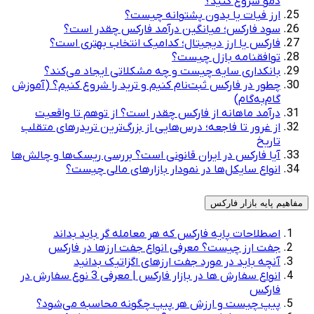
دمو شروع کنید؟
ارز فیات یا بدون پشتوانه چیست؟
سود فارکس؛ میانگین درآمد فارکس چقدر است؟
فارکس یا ارز دیجیتال؛ کدامیک انتخاب بهتری است؟
توافقنامه بازل چیست؟
بانکداری سایه چیست و چه مشکلاتی ایجاد می‌کند؟
چطور در فارکس ثبت‌نام کنیم و ترید را شروع کنیم؟ (آموزش
گام‌به‌گام)
درآمد ماهانه از فارکس چقدر است؟ از توهم تا واقعیت
از غرور تا فاجعه؛ درس‌هایی از بزرگ‌ترین تریدرهای متقلب
تاریخ
آیا فارکس در ایران قانونی است؟ بررسی ریسک‌ها و چالش‌ها
انواع سایکل‌ها در نمودار بازارهای مالی چیست؟
مفاهیم پایه بازار فارکس
اصطلاحات پایه فارکس که هر معامله گر باید بداند
جفت ارز چیست؟ معرفی انواع جفت ارزها در فارکس
آنچه باید در مورد جفت‌‌‌ ارزهای اگزاتیک بدانید
انواع سفارش ها در بازار فارکس | معرفی 3 نوع سفارش در
فارکس
پیپ چیست و ارزش هر پیپ چگونه محاسبه می‌شود؟