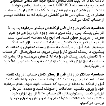
EURUSD با ۵۰ پیپ استاپ‌لاس اندازهٔ حجم معاملاتی متفاوتی
نسبت به یک معامله GBPUSD با ۱۰۰ پیپ استاپ‌لاس خواهد
داشت. این همچنین بدان معنی است که با کاهش ارزش حساب،
مقدار دلاری استاپ‌لاس‌ها نیز کاهش می‌یابد که به حفاظت بیشتر
از حساب کمک می‌کند.
محاسبه حداکثر دراودان قبل از کاهش بیشتر سرمایه:
وسوسهٔ
افزایش ریسک پس از یک سری باخت وجود دارد زیرا می‌خواهیم
ضررها را سریع‌تر جبران کنیم، اما این یک معامله احساسی است.
اگر در حال تجربه یک کاهش سرمایه هستیم، با بازار هماهنگ
نیستیم. باید قبل از بازگشت به سطح ریسک معمولی و معاملات
پیشین، با ریسک کمتری کار را پیش ببریم. به‌عنوان‌مثال، اگر حساب
۱۰% کاهش یابد، ریسک خود را به ۱% کاهش می‌دهیم و تا زمانی که
حساب به اوج ارزش قبلی خود بازنگردد، به ریسک معمولی ۲% خود
باز نمی‌گردیم.
محاسبه حداکثر دراودان قبل از بستن کامل حساب:
در یک نقطه
ممکن است در جایی باشید که نتوانید حساب خود را متوقف کنید.
قبل از اینکه به نقطه‌ای برسید که حساب نابود شود، تمام سرمایه
خود را بیرون بکشید، معاملات را متوقف کنید و مجدداً شرایط را
ارزیابی کنید. به‌عنوان‌مثال، اگر حساب ۳۰% از اوج ارزش خود
کاهش یابد، معاملات را متوقف می‌کنیم و روش و اجرای خود را
بررسی می‌کنیم.