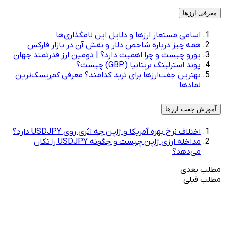
معرفی ارزها
اسامی مستعار ارزها و دلایل این نامگذاری‌ها
همه چیز درباره شاخص دلار و نقش آن در بازار فارکس
یورو چیست و چرا اهمیت دارد؟ | دومین ارز قدرتمند جهان
پوند استرلینگ بریتانیا (GBP) چیست؟
بهترین جفت‌ارزها برای ترید کدامند؟ معرفی کم‌ریسک‌ترین
نمادها
آموزش جفت ارزها
اختلاف نرخ بهره آمریکا و ژاپن چه اثری روی USDJPY دارد؟
مداخله ارزی ژاپن چیست و چگونه USDJPY را تکان
می‌دهد؟
مطلب بعدی
مطلب قبلی