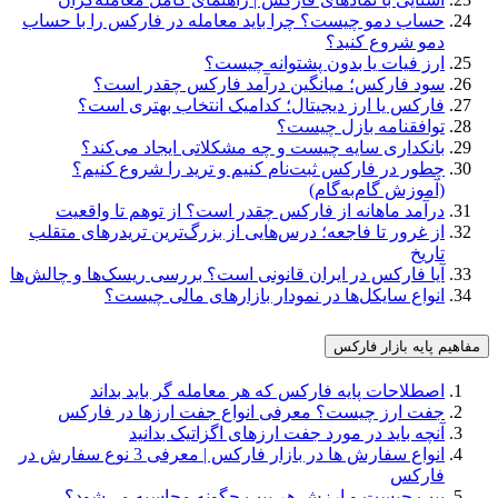
حساب دمو چیست؟ چرا باید معامله در فارکس را با حساب
دمو شروع کنید؟
ارز فیات یا بدون پشتوانه چیست؟
سود فارکس؛ میانگین درآمد فارکس چقدر است؟
فارکس یا ارز دیجیتال؛ کدامیک انتخاب بهتری است؟
توافقنامه بازل چیست؟
بانکداری سایه چیست و چه مشکلاتی ایجاد می‌کند؟
چطور در فارکس ثبت‌نام کنیم و ترید را شروع کنیم؟
(آموزش گام‌به‌گام)
درآمد ماهانه از فارکس چقدر است؟ از توهم تا واقعیت
از غرور تا فاجعه؛ درس‌هایی از بزرگ‌ترین تریدرهای متقلب
تاریخ
آیا فارکس در ایران قانونی است؟ بررسی ریسک‌ها و چالش‌ها
انواع سایکل‌ها در نمودار بازارهای مالی چیست؟
مفاهیم پایه بازار فارکس
اصطلاحات پایه فارکس که هر معامله گر باید بداند
جفت ارز چیست؟ معرفی انواع جفت ارزها در فارکس
آنچه باید در مورد جفت‌‌‌ ارزهای اگزاتیک بدانید
انواع سفارش ها در بازار فارکس | معرفی 3 نوع سفارش در
فارکس
پیپ چیست و ارزش هر پیپ چگونه محاسبه می‌شود؟