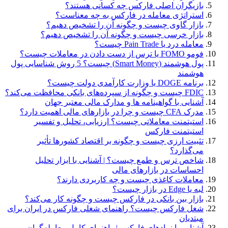
بازیگران اصلی فارکس چه کسانی هستند؟
استراتژی معامله‌ در فارکس به چه معناست؟
بازار گاوی چیست و چگونه آن را تشخیص دهیم؟
بازار خرسی چیست و چگونه آن را تشخیص دهیم؟
معامله درد یا Pain Trade چیست؟
فومو FOMO یا ترس از دست دادن در معاملات چیست؟
پول هوشمند (Smart Money) چیست؟ 5 روش شناسایی پول
هوشمند
برنامه DOGE یا وزارت کارآمدی دولت چیست؟
FDIC چیست و چگونه از سپرده‌های بانکی محافظت می‌کند؟
آشنایی با گواهینامه ها و مدارک مالی معتبر جهان
مدرک CFA چیست و چرا در بازارهای مالی اهمیت دارد؟
استیتمنت معاملاتی چیست؟ ارزیابی، تحلیل و تفسیر
استیتمنت فارکس
تثبیت ارزی چیست و چگونه بر اقتصاد کشورها تأثیر
می‌گذارد؟
شاخص ترس و طمع چیست؟ | آشنایی با ابزار تحلیل
احساسات در بازارهای مالی
معاملات کاغذی چیست و چه کاربردی دارند؟
لبه یا Edge در بازار چیست؟
بازار بین بانکی در فارکس چیست و چگونه کار می‌کند؟
شغل فارکس چیست؟ راهنمای شغلی فارکس در ایران برای
مبتدیان
آشنایی با نمادهای فارکس | راهنمای کامل معامله‌گران