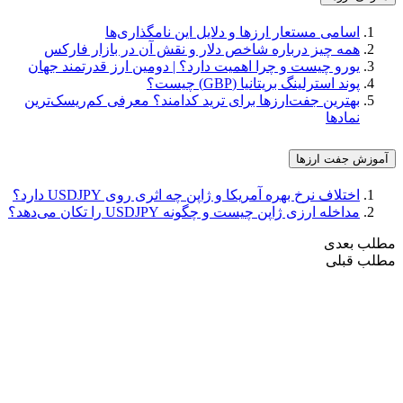
اسامی مستعار ارزها و دلایل این نامگذاری‌ها
همه چیز درباره شاخص دلار و نقش آن در بازار فارکس
یورو چیست و چرا اهمیت دارد؟ | دومین ارز قدرتمند جهان
پوند استرلینگ بریتانیا (GBP) چیست؟
بهترین جفت‌ارزها برای ترید کدامند؟ معرفی کم‌ریسک‌ترین
نمادها
آموزش جفت ارزها
اختلاف نرخ بهره آمریکا و ژاپن چه اثری روی USDJPY دارد؟
مداخله ارزی ژاپن چیست و چگونه USDJPY را تکان می‌دهد؟
مطلب بعدی
مطلب قبلی