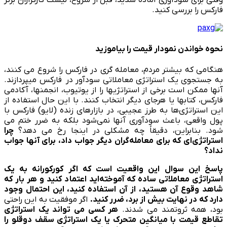
فارکس را بررسی کنید.
نحوه خواندن نمودار قیمت را بیاموزید
هنگامی که بیشتر مردم، معامله گری در فارکس را شروع می کنند،
به جستجوی یک استراتژی معاملاتی سودآور در فارکس می­پردازند.
آنها ممکن است برخی از استراتژی­ها را از یوتیوب، انجمن­ها، آکادمی
فارکس، کتاب­ها یا هرجای دیگر انتخاب کنند. با این حال استفاده از
این استراتژی‌­ها به طرز عجیبی، در بازارهای زنده (لایو) فارکس با
پول واقعی، باعث سودآوری آنها نمی‌شود بلکه به ضرر ختم می
شود. بنابراین، دقیقاً چه مشکلی در اینجا رخ می دهد؟
چرا
استراتژی­‌ای که برای معامله‌­گران دیگر جواب داد، برای آنها جواب
نداد؟
پاسخ این سوال این واقعیت است که اگر کورکورانه به یک
استراتژی معاملاتی ساده که آموخته‌­اید اعتماد کنید و هر بار که
شاهد وقوع آن هستید، از آن استفاده کنید، این احتمال وجود
دارد که در نهایت بیش از برد، ضرر کنید.
اگر موفقیت به این راحتی
بود، همه ثروتمند می شدند.
هر کسی می تواند یک استراتژی
تقاطع قیمت با میانگین متحرک یا یک استراتژی سقف دوقلو را