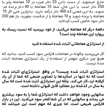
خارج می­شوید. از دست دادن 20 دلار ضرب در 10 معامله برابر با
200 دلار است. با این حال، شما 10 معامله با 40 دلار برنده می­
شوید، به این معنی که 400 دلار درآمد دارید. بنابراین حتی اگر 10
معامله را برنده شوید و 10 معامله را از شکست بخورید، باز هم 200
دلار سود خالص کسب کرده‌اید.
دفعه دیگر که معامله می­‌کنید، از خود بپرسید که نسبت ریسک به
ریوارد این معامله چند است؟
از استراتژی معاملاتی اثبات شده استفاده کنید
اگر می‌پرسید چگونه در معاملات فارکس سود کسب کنید، بدانید که
هیچ چیز دیگری مهمتر از استفاده از یک استراتژی معامله اثبات
شده نیست.
استراتژی اثبات شده چیست؟ در واقع استراتژی‌ای اثبات شده
است که نه تنها در اسلایدها یا تصاویر منبعی که شما از آن یاد
گرفته اید، کار می کند، بلکه این استراتژی ثابت شده است که سال
به سال در گذشته نیز عملکرد قابل قبولی داشته است.
سالهایی وجود خواهد داشت که استراتژی شما را به سود بیشتری
می رساند و سالهایی که در آن شما کمتر سود می­‌کنید. این در بازار
فارکس طبیعی است. اما چیزی که مهم است این می­باشد که