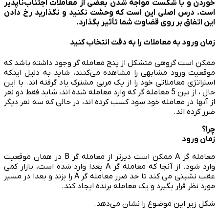
خوردن و با شکست مواجه شدن بعضی از معاملات اجتناب­‌ناپذیر
است. درس اصلی این است که وحشت نکنید و نگذارید رخ دادن
این اتفاق بر روی قضاوت شما تأثیر بگذارد.
زمان ورود به معاملات را به دقت انتخاب کنید
ممکن است گروهی متشکل از پنج معامله گر وجود داشته باشد که
موقعیت ورود مشابهی را مشاهده می‌کنند، شاید به دلیل اینکه
استراتژی معاملاتی خود را از یک مربی مشترک یاد گرفته اند. با این
حال ، از بین 5 معامله­ گر که وارد معامله شده اند، شاید فقط دو نفر
از آن­ها در معامله خود سود کسب کرده اند، در حالی که سه نفر دیگر
ضرر کرده اند.
چرا؟
زمان ورود
معامله ‌گر A ممکن است دیرتر از معامله­ گر B در همان موقعیت
وارد شود. از آنجا که معامله گر A بعدا وارد شده است، بازار کمی
عقب نشینی می کند تا حد ضرر معامله گر A را بزند و بعدا در مسیر
مورد نظر قرار بگیرد و یک معامله برنده ایجاد کند.
شکل زیر این موضوع را نشان می­‌دهد.