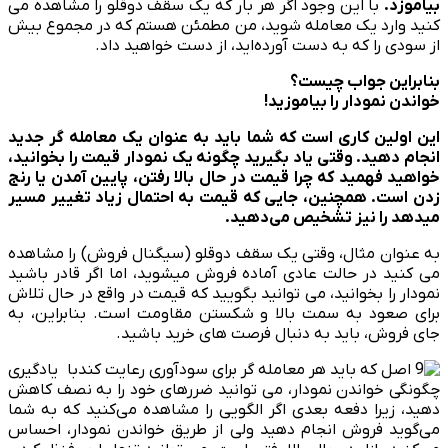
بیاموزد.
با این وجود اگر هر بار که یک سقف دوقلو را مشاهده می
کنید وارد یک معامله شوید، من مطمئن هستم که در مجموع بیش
از سودی را که به دست آورده‌­اید، از دست خواهید داد.
بنابراین جواب چیست؟
خواندن نمودار را بیاموزید
!
این اولین کاری است که شما باید به عنوان یک معامله گر جدید
انجام دهید. وقتی یاد بگیرید چگونه یک نمودار قیمت را بخوانید،
خواهید فهمید که چرا قیمت در حال بالا رفتن، پایین آمدن یا رنج
زدن است. همچنین، جایی که قیمت به احتمال زیاد تغییر مسیر
می­دهد را نیز تشخیص می­‌دهید.
به عنوان مثال، وقتی یک سقف دوقلو (سیگنال فروش) را مشاهده
می کنید در حالت عادی آماده فروش می­شوید، اما اگر قادر باشید
نمودار را بخوانید، می توانید بگویید که قیمت در واقع در حال تلاش
برای صعود به سمت بالا و شکستن مقاومت است. بنابراین، به
جای فروش، باید به دنبال فرصت های خرید باشید.
با یادگیری
چگونگی خواندن نمودار، می توانید ضررهای خود را به نصف کاهش
دهید، زیرا دفعه بعدی اگر الگویی را مشاهده می‌کنید که به شما
می‌گوید فروش انجام دهید ولی از طریق خواندن نمودار، احساس