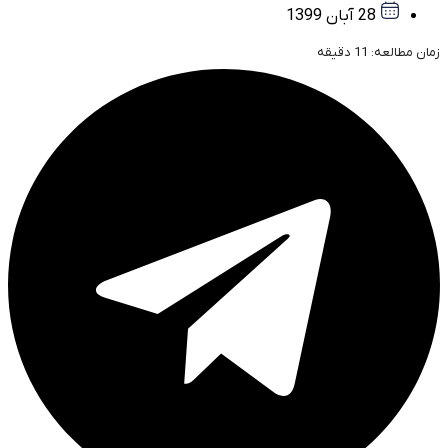
28 آبان 1399
زمان مطالعه:
11
دقیقه