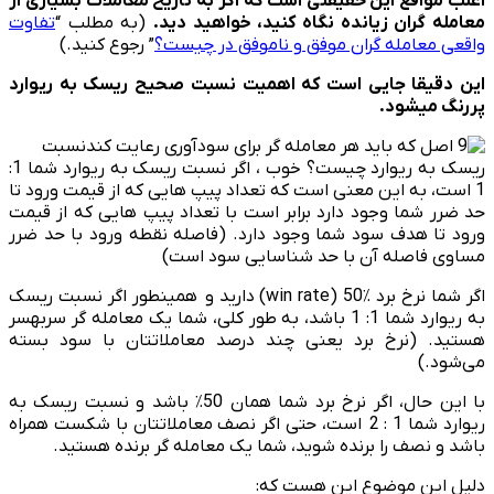
اغلب مواقع این حقیقتی است که اگر به تاریخ معاملات بسیاری از
معامله گران زیان­ده نگاه کنید، خواهید دید.
(به مطلب “
تفاوت
واقعی معامله ‌گران موفق و ناموفق در چیست؟
” رجوع کنید.)
این دقیقا جایی است که اهمیت نسبت صحیح ریسک به ریوارد
پررنگ می­شود.
نسبت
ریسک به ریوارد چیست؟ خوب ، اگر نسبت ریسک به ریوارد شما 1:
1 است، به این معنی است که تعداد پیپ هایی که از قیمت ورود تا
حد ضرر شما وجود دارد برابر است با تعداد پیپ هایی که از قیمت
ورود تا هدف سود شما وجود دارد. (فاصله نقطه ورود با حد ضرر
مساوی فاصله آن با حد شناسایی سود است)
اگر شما نرخ برد win rate) 50٪) دارید و همین­طور اگر نسبت ریسک
به ریوارد شما 1: 1 باشد، به طور کلی، شما یک معامله گر سربه­سر
هستید. (نرخ برد یعنی چند درصد معاملاتتان با سود بسته
می‌شود.)
با این حال، اگر نرخ برد شما همان 50٪ باشد و نسبت ریسک به
ریوارد شما 1 : 2 است، حتی اگر نصف معاملاتتان با شکست همراه
باشد و نصف را برنده شوید، شما یک معامله گر برنده هستید.
دلیل این موضوع این هست که: