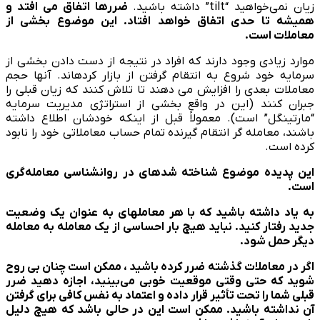
زیان نمی‌خواهید “tilt” داشته باشید.
ضررها اتفاق می افتد و
همیشه تا حدی اتفاق خواهد افتاد. این موضوع بخشی از
معاملات است.
موارد زیادی وجود دارند که افراد در نتیجه از دست دادن بخشی از
سرمایه خود شروع به انتقام گرفتن از بازار کرده­اند. آنها حجم
معاملات بعدی را افزایش می دهند تا تلاش كنند كه زیان قبلی را
جبران كنند (این در واقع بخشی از استراتژی مدیریت سرمایه
“مارتینگل” است). معمولاً قبل از اینکه خودشان اطلاع داشته
باشند، معامله ­گر انتقام گیرنده تمام حساب معاملاتی خود را نابود
کرده است.
این پدیده موضوع شناخته شده­ای در روانشناسی معامله­‌گری
است.
به یاد داشته باشید که با هر معامله­ای به عنوان یک وضعیت
جدید رفتار کنید. نباید هیچ بار احساسی از یک معامله به معامله
دیگر حمل شود.
اگر در معاملات گذشته ضرر کرده باشید ، ممکن است چنان بی روح
شوید که حتی وقتی موقعیت خوبی می­‌بینید، اجازه دهید ضرر
قبلی شما را تحت تأثیر قرار داده و اعتماد به نفس کافی برای گرفتن
آن نداشته باشید. ممکن است این در حالی باشد که هیچ دلیل