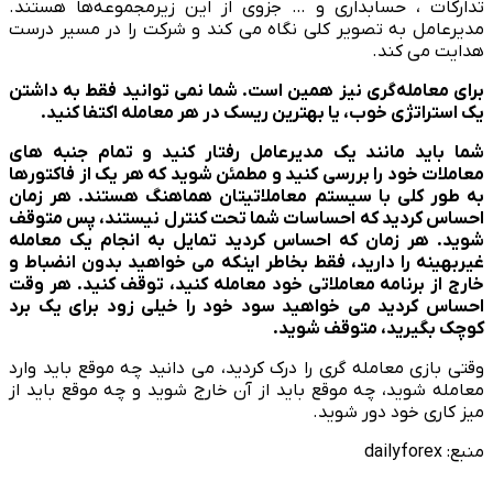
تدارکات ، حسابداری و … جزوی از این زیرمجموعه‌­ها هستند.
مدیرعامل به تصویر کلی نگاه می کند و شرکت را در مسیر درست
هدایت می کند.
برای معامله‌­گری نیز همین است. شما نمی توانید فقط به داشتن
یک استراتژی خوب، یا بهترین ریسک در هر معامله اکتفا کنید.
شما باید مانند یک مدیرعامل رفتار کنید و تمام جنبه های
معاملات خود را بررسی کنید و مطمئن شوید که هر یک از فاکتورها
به طور کلی با سیستم معاملاتیتان هماهنگ هستند. هر زمان
احساس کردید که احساسات شما تحت کنترل نیستند، پس متوقف
شوید. هر زمان که احساس کردید تمایل به انجام یک معامله
غیربهینه را دارید، فقط بخاطر اینکه می خواهید بدون انضباط و
خارج از برنامه معاملاتی خود معامله کنید، توقف کنید. هر وقت
احساس کردید می خواهید سود خود را خیلی زود برای یک برد
کوچک بگیرید، متوقف شوید
.
وقتی بازی معامله ‌گری را درک کردید، می دانید چه موقع باید وارد
معامله شوید، چه موقع باید از آن خارج شوید و چه موقع باید از
میز کاری خود دور شوید.
منبع: dailyforex