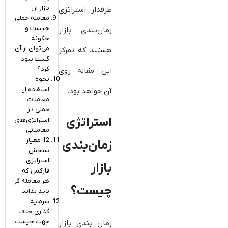
بازار ارز
طرفدار استراتژی
معامله حملی
چیست و
زمان‌بندی بازار
چگونه
می‌توان از آن
هستند که تمرکز
کسب سود
کرد؟
این مقاله روی
نحوه
استفاده از
آن خواهد بود.
معاملات
حملی در
استراتژی
استراتژی‌های
معاملاتی
12 معیار
زمان‌بندی
سنجش
استراتژی
بازار
فارکس که
هر معامله‌ گر
چیست؟
باید بداند
سرمایه
گذاری خلاف
جهت چیست
زمان بندی بازار