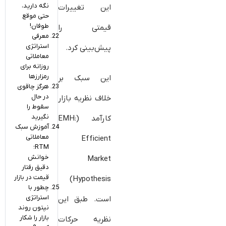
نگه دارید،
این تغییرات
حتی موقع
طوفان!
قیمتی را
معرفی
استراتژی
پیش‌بینی کرد.
معاملاتی
روزانه برای
رمزارزها
این سبک بر
هرگز چاقوی
در حال
خلاف نظریه بازار
سقوط را
نگیرید
کارآمد (EMH:
آموزش سبک
معاملاتی
Efficient
RTM؛
خوانش
Market
دقیق رفتار
قیمت در بازار
Hypothesis)
چطور با
استراتژی
است. طبق این
نپتون روند
بازار را شکار
نظریه حرکات