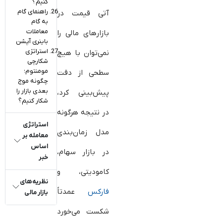
کنیم؟
راهنمای گام
آتی قیمت در
به گام
معاملات
بازارهای مالی را
باینری آپشن
استراتژی
نمی‌توان با هیچ
شکارچی
مومنتوم؛
سطحی از دقت
چگونه موج
بعدی بازار را
پیش‌بینی کرد،
شکار کنیم؟
در نتیجه هرگونه
استراتژی
مدل زمان‌بندی
معامله بر
اساس
در بازار سهام،
خبر
کامودیتی، و
نظریه‌های
فارکس
عمدتاً
بازار مالی
شکست می‌خورد