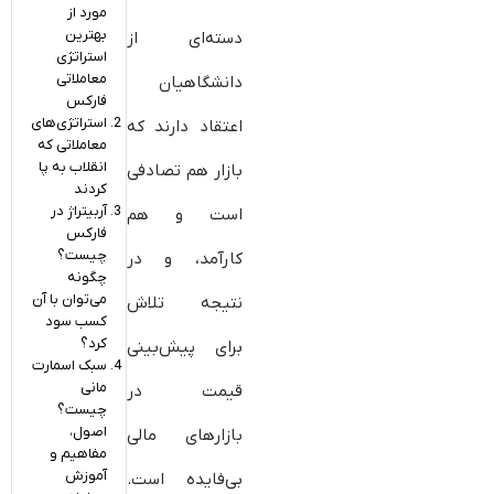
مورد از
بهترین
دسته‌ای از
استراتژی
معاملاتی
دانشگاهیان
فارکس
استراتژی‌های
اعتقاد دارند که
معاملاتی که
انقلاب به پا
بازار هم تصادفی
کردند
آربیتراژ در
است و هم
فارکس
چیست؟
کارآمد، و در
چگونه
می‌توان با آن
نتیجه تلاش
کسب سود
کرد؟
برای پیش‌بینی
سبک اسمارت
مانی
قیمت در
چیست؟
اصول،
بازارهای مالی
مفاهیم و
آموزش
بی‌فایده است.