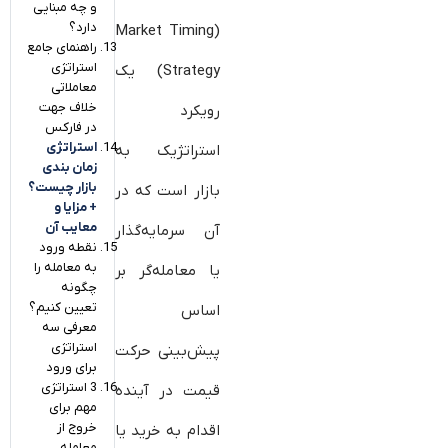
و چه مبنایی
دارد؟
(Market Timing
راهنمای جامع
استراتژی
Strategy) یک
معاملاتی
خلاف جهت
رویکرد
در فارکس
استراتژی
استراتژیک به
زمان بندی
بازار چیست؟
بازار است که در
+ مزایا و
معایب آن
آن سرمایه‌گذار
نقطه ورود
به معامله را
یا معامله‌گر بر
چگونه
تعیین کنیم؟
اساس
معرفی سه
استراتژی
پیش‌بینی حرکت
برای ورود
3 استراتژی
قیمت در آینده
مهم برای
خروج از
اقدام به خرید یا
معامله