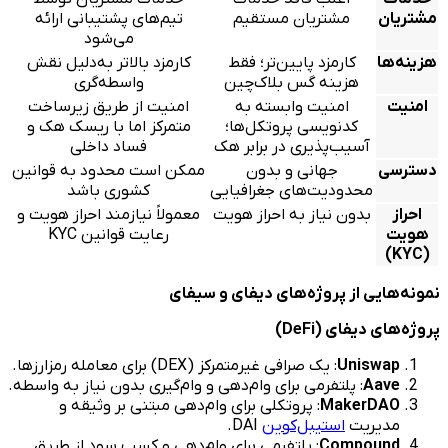
مشتریان
مشتریان مستقیم
تیم‌های پشتیبانی ارائه
می‌شود
هزینه‌ها
کارمزد پایین‌تر؛ فقط
کارمزد بالاتر به‌دلیل نقش
هزینه گس بلاک‌چین
واسطه‌گری
امنیت
امنیت وابسته به
امنیت از طریق زیرساخت
کدنویسی پروتکل‌ها؛
متمرکز اما با ریسک هک و
آسیب‌پذیری در برابر هک
فساد داخلی
دسترسی
جهانی و بدون
ممکن است محدود به قوانین
محدودیت‌های جغرافیایی
کشوری باشد
احراز
بدون نیاز به احراز هویت
معمولاً نیازمند احراز هویت و
هویت
رعایت قوانین KYC
(KYC)
نمونه‌هایی از پروژه‌های دیفای و سیفای
پروژه‌های دیفای
(DeFi)
Uniswap
: یک صرافی غیرمتمرکز (DEX) برای معامله رمزارزها.
Aave
: پلتفرمی برای وام‌دهی و وام‌گیری بدون نیاز به واسطه.
MakerDAO
: پروتکلی برای وام‌دهی مبتنی بر وثیقه و
مدیریت
استیبل‌کوین
DAI.
Compound
: پلتفرمی برای وام‌دهی و کسب سود از طریق