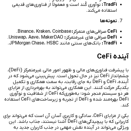
TradFi:
نوآوری کُند است و معمولاً از فناوری‌های قدیمی
استفاده می‌کند.
نمونه‌ها
CeFi
صرافی‌های متمرکز
:
Binance، Kraken، Coinbase.
DeFi
صرافی ‌های غیرمتمرکز
:
Uniswap، Aave، MakerDAO.
TradFi:
بانک‌های سنتی مانند JPMorgan Chase، HSBC.
آینده CeFi
با پیشرفت فناوری‌های مالی و ظهور امور مالی غیرمتمرکز (DeFi)،
چشم‌انداز CeFi نیز در حال تحول است. پیش‌بینی می‌شود که در
آینده، CeFi و DeFi به جای رقابت، به سمت همکاری و تکمیل
یکدیگر حرکت کنند. این همکاری می‌تواند به بهره‌برداری از مزایای
هر دو سیستم منجر شود؛ به‌طوری‌که CeFi از شفافیت و نوآوری
DeFi بهره‌مند شده و DeFi از تجربه و زیرساخت‌های CeFi استفاده
کند.
یکی از مزایای CeFi، سادگی و کاربری آسان آن است که می‌تواند برای
کاربرانی که با پیچیدگی‌های DeFi آشنا نیستند، جذاب باشد. این
ویژگی می‌تواند در آینده نقش مهمی در جذب کاربران جدید به