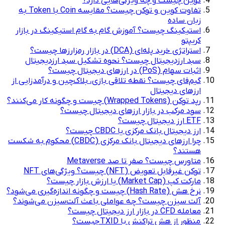
کوین چیست و چه ویژگی‌هایی دارد؟
تفاوت کوین و توکن چیست؟ مقایسه Coin با Token به
زبان ساده
استیکینگ چیست؟ آموزش گام به گام استیکینگ در بازار
کریپتو
استراتژی خرید پله‌ای (DCA) در بازار رمزارزها چیست؟
سبد ارزدیجیتال چیست؟ نحوه تشکیل سبد ارزدیجیتال
اثبات سهام (PoS) در ارزهای دیجیتال چیست؟
گیم‌فای چیست؟ نقطه تلاقی بازی، بلاک‌چین و درآمدزایی از
ارزهای دیجیتال
رپد توکن (Wrapped Tokens) چیست و چگونه کار می‌کنند؟
سود مرکب در بازار ارزهای دیجیتال چیست؟
ETF ارز دیجیتال چیست؟
ارز دیجیتال بانک مرکزی یا CBDC چیست؟
چرا ارزهای دیجیتال بانک مرکزی (CBDC) محکوم به شکست
هستند؟
متاورس چیست؟ صفر تا صد Metaverse
توکن‌ غیرقابل تعویض (NFT) چیست؟ ویژگی‌های NFT
مارکت کپ (Market Cap) یا ارزش بازار چیست؟
نرخ هش (Hash Rate) چیست و چگونه اندازه‌گیری می‌شود؟
آلت سیزن چیست؟ چه عواملی باعث آلت‌سیزن می‌شوند؟
معامله CFD در بازار ارز دیجیتال چیست؟
منظور از هش تراکنش یا TXID چیست؟