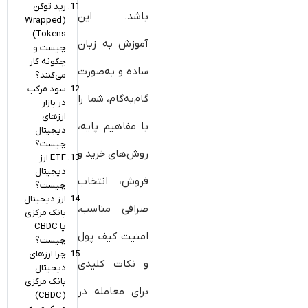
رپد توکن
باشد. این
(Wrapped
Tokens)
آموزش به زبان
چیست و
چگونه کار
ساده و به‌صورت
می‌کنند؟
سود مرکب
گام‌به‌گام، شما را
در بازار
ارزهای
با مفاهیم پایه،
دیجیتال
چیست؟
روش‌های خرید و
ETF ارز
دیجیتال
فروش، انتخاب
چیست؟
ارز دیجیتال
صرافی مناسب،
بانک مرکزی
یا CBDC
امنیت کیف پول
چیست؟
چرا ارزهای
و نکات کلیدی
دیجیتال
بانک مرکزی
برای معامله در
(CBDC)