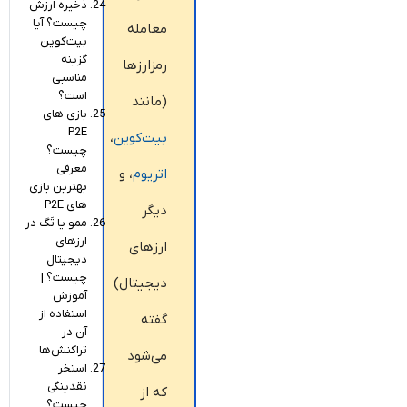
ذخیره ارزش
چیست؟ آیا
معامله
بیت‌کوین
گزینه
رمزارزها
مناسبی
است؟
(مانند
بازی های
P2E
بیت‌کوین
،
چیست؟
معرفی
اتریوم
، و
بهترین بازی
های P2E
دیگر
ممو یا تَگ در
ارزهای
ارزهای
دیجیتال
چیست؟ |
دیجیتال)
آموزش
استفاده از
گفته
آن در
تراکنش‌ها
می‌شود
استخر
نقدینگی
که از
چیست؟