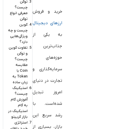
توکن
چیست؟
خرید و فروش
معرفی انواع
توکن
ارزهای دیجیتال
کوین
چیست و چه
به یکی از
ویژگی‌هایی
دارد؟
جذاب‌ترین
تفاوت کوین
و توکن
حوزه‌های
چیست؟
مقایسه
سرمایه‌گذاری و
Coin با
Token به
تجارت در دنیای
زبان ساده
استیکینگ
امروز تبدیل
چیست؟
آموزش گام
شده‌است. با
به گام
استیکینگ در
رشد سریع این
بازار کریپتو
استراتژی
بازار، بسیاری از
خرید پله‌ای