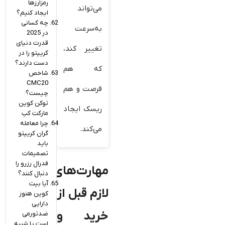
رمزارزها
می‌تواند
ایجاد کنیم؟
چه کسانی
به‌سرعت
در 2025
قدرت دنیای
تغییر کند،
کریپتو را در
دست دارند؟
که هم
شاخص
CMC20
فرصت و هم
چیست؟
توکن کوین
ریسک ایجاد
مارکت کپ
چرا معامله
می‌کند.
‌گران کریپتو
باید
تصمیمات
فدرال رزرو را
مهارت‌های
دنبال کنند؟
آیا بیت‌
لازم قبل از
کوین هنوز
دارایی
خرید و
ضدتورمی
است یا شبیه