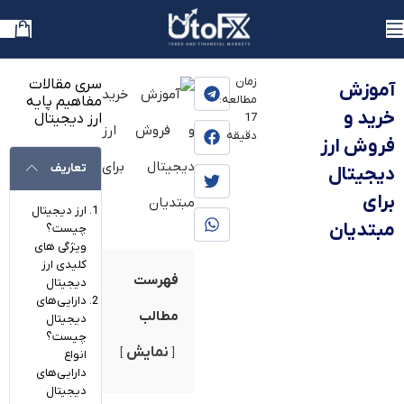
یوتوفارکس
»
بلاگ
»
آموزش
زمان
سری مقالات
آموزش
مطالعه:
مفاهیم پایه
خرید و
ارز دیجیتال
17
دقیقه
فروش ارز
تعاریف
دیجیتال
برای
ارز دیجیتال
مبتدیان
چیست؟
ویژگی های
کلیدی ارز
فهرست
دیجیتال
دارایی‌های
مطالب
دیجیتال
چیست؟
نمایش
انواع
دارایی‌های
دیجیتال