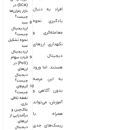
(DCA) در
افراد به دنبال
بازار رمزارزها
چیست؟
یادگیری نحوه
سبد
ارزدیجیتال
معامله‌گری و
چیست؟
نحوه تشکیل
نگهداری ارزهای
سبد
ارزدیجیتال
دیجیتال
اثبات سهام
(PoS) در
هستند. اما ورود
ارزهای
دیجیتال
به این عرصه
چیست؟
گیم‌فای
بدون آگاهی و
چیست؟
نقطه تلاقی
آموزش، می‌تواند
بازی،
بلاک‌چین و
همراه با
درآمدزایی از
ارزهای
ریسک‌های جدی
دیجیتال