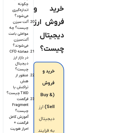
چگونه
خرید و
اندازه‌گیری
می‌شود؟
فروش ارز
آلت سیزن
چیست؟ چه
دیجیتال
عواملی باعث
آلت‌سیزن
می‌شوند؟
چیست؟
معامله CFD
در بازار ارز
دیجیتال
چیست؟
خرید و
منظور از
هش
فروش
تراکنش یا
TXID چیست؟
(Buy &
فرگمنت
Fragment
Sell)
ارز
چیست؟
آموزش کامل
دیجیتال
فرگمنت +
احراز هویت
به فرایند