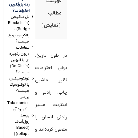
فهرست
رده بزرگترین
اختراعات؟
مطالب
پل ­بلاکیچن
(Blockchain
نمایش
Bridge) یا
بلاکچین بریج
چیست؟
معاملات
درون زنجیره
در طول تاریخ،
ای یا آنچین
(On-Chain)
برخی اختراعات
چیست؟
توکنومیکس
نظیر ماشین
یا توکنومیک
چیست؟
چاپ، رادیو و
بررسی
Tokenomics
اینترنت مسیر
و کاربرد آن
بیسد
زندگی انسان را
رول‌آپ‌ها
(Based
متحول کرده‌اند و
rollups) |