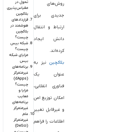
تحول در
روش‌های
مقیاس‌پذیری
بلاکچین
جدیدی برای
قراردادهای
هوشمند در
ارتباط و انتقال
بلاکچین
چیست؟
دانش ایجاد
شبکه بیس
چیست؟
کرده‌اند.
مزایای شبکه
بیس
بلاکچین
نیز به
برنامه‌های
غیرمتمرکز
عنوان یک
(dApps)
چیست؟
فناوری انقلابی،
مزایا و
معایب
امکان توزیع امن
برنامه‌های
غیرمتمرکز
و غیرقابل تغییر
علم
غیرمتمرکز
اطلاعات را فراهم
(DeSci)
چیست و