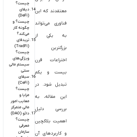
چیست؟
دیفای
معتقدند که این
(DeFi)
چیست؟ و
فناوری می‌تواند
چگونه کار
می‌کند؟
به یکی از
تریدفای
(TradFi)
بزرگترین
چیست؟
ویژگی‌های
اختراعات قرن
سیستم مالی
سنتی
بیست و یکم
سیفای
(CeFi)
تبدیل شود. در
چیست؟
مزایا و
این مقاله، به
معایب امور
مالی متمرکز
بررسی دلیل
دائو (DAO)
چیست؟
اهمیت بلاکچین
معرفی
سازمان
و کاربردهای آن