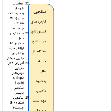
معاملات
خارج از
بلاکچین
زنجیره یا آف
چین (Off-
کاربردهای
Chain)
چیست؟
گسترده‌ای
جدیدترین
نسل
در صنایع
بلاکچین‌ها |
ارزانتر، سرعت
مختلف از
و مقیاس
پذیری بیشتر
جمله
آموزش کامل
بازیابی
مالی،
توکن‌های
Bep2 به
زنجیره
Bep20
بلاکچین
تأمین،
بایننس
بلاکچین
بهداشت
اینک (Ink)
چیست؟
و درمان،