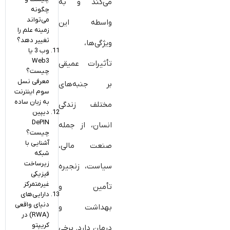
می‌کند و به
چگونه
می‌تواند
واسطه این
زمینه علم را
تغییر دهد؟
ویژگی‌ها،
وب 3 یا
Web3
تأثیرات عمیقی
چیست؟
معرفی نسل
بر جنبه‌های
سوم اینترنت
به زبان ساده
مختلف زندگی
دیپین
DePIN
انسان، از جمله
چیست؟
آشنایی با
صنعت مالی،
شبکه
زیرساخت
سیاست، زنجیره
فیزیکی
غیرمتمرکز
تأمین و
دارایی‌های
دنیای واقعی
بهداشت و
(RWA) در
کریپتو
درمان دارد. برخی