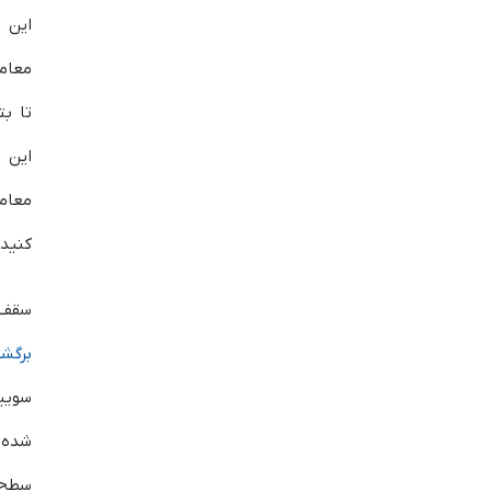
این 
معامل
تا بت
این 
معام
کنید.
سقف 
برگش
سویی
شده‌ا
سطح ق