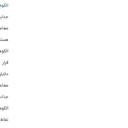
الگو
جدای
معام
هستن
الگوه
قرار
دلای
معامل
جذاب 
الگوه
نقاط 