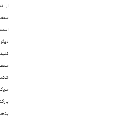
از ت
سقف 
است ا
دیگر 
کنید
سقف 
شکس
سیگ
بازگ
بدهن