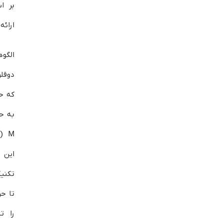
بر ا
ارائه
الگو
دوقلو
که ح
M (
این 
تکنی
تا ح
را تش