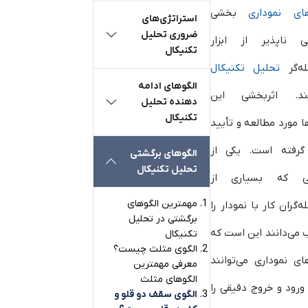
های نموداری
بخشی
استراتژی‌های
ضروری تحلیل
ی ناپذیر از ابزار
تکنیکال
له‌گر
تحلیل تکنیکال
الگوهای ادامه
د. اثربخشی این
دهنده تحلیل
تکنیکال
ا مورد مطالعه و تأیید
 گرفته است. یکی از
الگوهای برگشتی
تحلیل تکنیکال
لی که بسیاری از
مهمترین الگوهای
ه‌گران کار با نمودار را
برگشتی در تحلیل
می‌دانند این است که
تکنیکال
الگوی مثلث چیست؟
ای نموداری می‌توانند
معرفی مهمترین
الگوهای مثلث
ورود و خروج دقیقی را
الگوی سقف دو قلو و