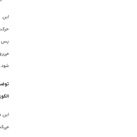
این ا
حرکت
پس از
می‌ر
شود.
توضی
الگو
این د
می‌ک