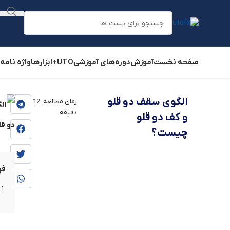
صفحه نخست
آموزش
دوره‌های آموزشی
UTO+
ابزارها
واژه نامه
یوتوفارکس
»
بلاگ
»
آموزش
»
آموزش تحلیل تکنیکال
»
آموزش تک
الگوی سقف دو قلو
زمان مطالعه:
12
دقیقه
و کف دو قلو
چیست؟
فه