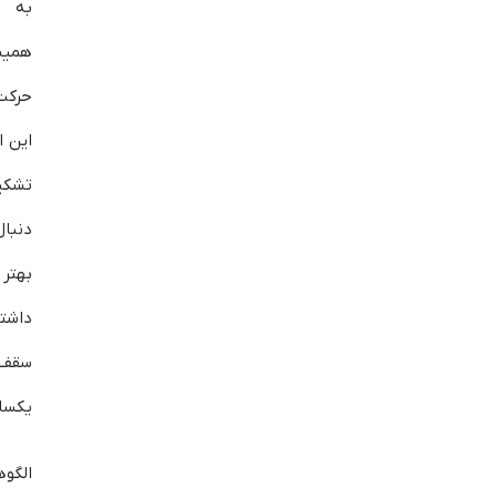
به د
حرکت
این ا
تشکیل
دنبا
بهت
داشت
سقف‌
یکسا
الگو