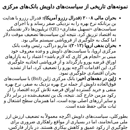
نمونه‌های تاریخی از سیاست‌های داویش بانک‌های مرکزی
بحران مالی
۲۰۰۸ (
فدرال رزرو آمریکا)
:
فدرال رزرو با هدایت
بن برنانکه نرخ بهره را به نزدیکی صفر رساند و با اجرای
سیاست‌های «تسهیل مقداری» (QE) تریلیون‌ها دلار نقدینگی
به اقتصاد تزریق کرد. نتیجه این سیاست‌ها تضعیف موقت دلار
اما کمک به جلوگیری از فروپاشی سیستم مالی بود.
بحران بدهی اروپا
(
۲۰۱۲
):
ماریو دراگی، رئیس وقت بانک
مرکزی اروپا، با سیاست‌های داویش و وعده معروف خود
مبنی بر «انجام هر کاری که لازم باشد» اعتماد را به بازارهای
اوراق قرضه یورو بازگرداند و از فروپاشی اتحادیه جلوگیری
کرد. این اقدامات اگرچه یورو را تضعیف کرد، اما از تشدید
بحران اقتصادی جلوگیری نمود.
ژاپن در دهه‌های اخیر
:
بانک مرکزی ژاپن (BoJ) با سیاست‌های
فوق‌العاده داویش از جمله نرخ بهره نزدیک به صفر، نرخ بهره
منفی و خرید گسترده اوراق قرضه تلاش کرده اقتصاد را از
رکود مزمن خارج کند. نتیجه، یک ین تضعیف‌شده در برابر دلار
و سایر ارزهای اصلی بوده است، اما همزمان سطح اشتغال و
ثبات مالی حفظ شده است.
بطورکلی، سیاست‌های داویش اگرچه معمولاً به تضعیف ارزش ارز
ملی می‌انجامند، اما در بسیاری از مواقع راهکاری ضروری برای
جلوگیری از رکود عمیق و کاهش بیکاری هستند. در بازار فارکس،