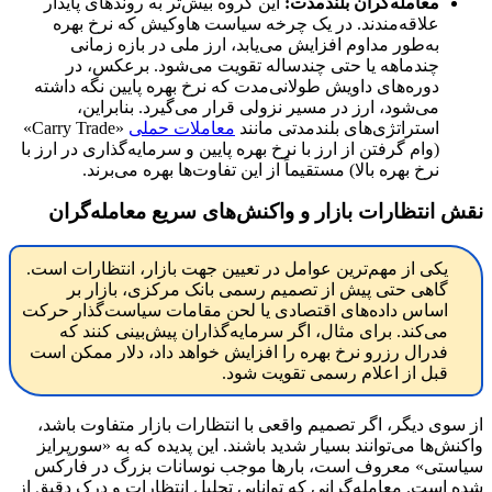
معامله‌گران بلندمدت
:
این گروه بیش‌تر به روندهای پایدار
علاقه‌مندند. در یک چرخه سیاست هاوکیش که نرخ بهره
به‌طور مداوم افزایش می‌یابد، ارز ملی در بازه زمانی
چندماهه یا حتی چندساله تقویت می‌شود. برعکس، در
دوره‌های داویش طولانی‌مدت که نرخ بهره پایین نگه داشته
می‌شود، ارز در مسیر نزولی قرار می‌گیرد. بنابراین،
استراتژی‌های بلندمدتی مانند
معاملات حملی
«Carry Trade»
(وام گرفتن از ارز با نرخ بهره پایین و سرمایه‌گذاری در ارز با
نرخ بهره بالا) مستقیماً از این تفاوت‌ها بهره می‌برند.
نقش انتظارات بازار و واکنش‌های سریع معامله‌گران
یکی از مهم‌ترین عوامل در تعیین جهت بازار، انتظارات است.
گاهی حتی پیش از تصمیم رسمی بانک مرکزی، بازار بر
اساس داده‌های اقتصادی یا لحن مقامات سیاست‌گذار حرکت
می‌کند. برای مثال، اگر سرمایه‌گذاران پیش‌بینی کنند که
فدرال رزرو نرخ بهره را افزایش خواهد داد، دلار ممکن است
قبل از اعلام رسمی تقویت شود.
از سوی دیگر، اگر تصمیم واقعی با انتظارات بازار متفاوت باشد،
واکنش‌ها می‌توانند بسیار شدید باشند. این پدیده که به «سورپرایز
سیاستی» معروف است، بارها موجب نوسانات بزرگ در فارکس
شده است. معامله‌گرانی که توانایی تحلیل انتظارات و درک دقیق از