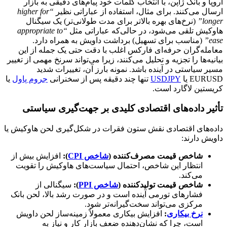
اروپا و بانک ژاپن، با انتخاب کلمات خود پیام‌های دقیقی به بازار
ارسال می‌کنند. برای مثال، استفاده از عباراتی نظیر
“higher for
longer”
(نرخ‌های بهره بالاتر برای مدت طولانی‌تر) یک سیگنال
هاوکیش تلقی می‌شود، در حالی‌که عباراتی مثل
“appropriate to
ease”
(مناسب برای تسهیل) برداشت داویش به همراه دارد.
معامله‌گران حرفه‌ای فارکس اغلب با دقت حتی یک جمله از این
بیانیه‌ها را تجزیه و تحلیل می‌کنند، زیرا می‌تواند سرنخ مهمی از تغییر
مسیر سیاستی در آینده باشد. نمونه بارز آن، تغییرات شدید
EURUSD یا
USDJPY
تنها چند دقیقه پس از سخنرانی
جروم پاول
یا
کریستین لاگارد است.
تأثیر داده‌های اقتصادی کلیدی بر جهت‌گیری سیاستی
داده‌های اقتصادی نقش ستون فقرات در شکل‌گیری لحن هاوکیش یا
داویش دارند:
شاخص قیمت مصرف‌کننده
(
شاخص CPI
):
افزایش بیش از
انتظار این شاخص، احتمال سیاست‌های هاوکیش را تقویت
می‌کند.
شاخص قیمت تولیدکننده
(
شاخص PPI
):
سیگنالی از
فشارهای تورمی آینده است و در صورت رشد بالا، لحن بانک
مرکزی می‌تواند سخت‌گیرانه‌تر شود.
نرخ بیکاری
:
افزایش بیکاری معمولاً زمینه‌ساز لحن داویش
است، چرا که نشان‌دهنده ضعف بازار کار و نیاز به