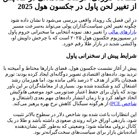
از تغییر لحن پاول در جکسون هول 2025
در این فصل یک رویداد واقعی بررسی می‌شود تا نشان داده شود
چگونه تغییر لحن سیاست‌گذاران پولی می‌تواند به‌سرعت مسیر
بازارهای مالی
را تغییر دهد. نمونه انتخابی ما سخنرانی جروم پاول
در سمپوزیوم جکسون هول ۲۰۲۵ است که با چرخش داویش او،
واکنشی شدید در بازار طلا رقم خورد.
شرایط پیش از سخنرانی پاول
پیش از آغاز نشست جکسون هول، فضای بازارها محتاط و آمیخته با
تردید بود. داده‌های اقتصادی تصویر دوگانه‌ای ایجاد کرده بودند: تورم
همچنان بالاتر از هدف ۲ درصد باقی مانده بود، اما هم‌زمان رشد
اشتغال کند و شکننده شده بود. بسیاری از معامله‌گران بر این باور
بودند که پاول برای حفظ اعتبار ضدتورمی خود موضعی
هاوکیش
اتخاذ خواهد کرد و تا زمان انتشار داده‌های مهم بعدی (اشتغال و
شاخص PCE
) از هرگونه سیگنال کاهش نرخ بهره پرهیز می‌کند.
این انتظارات باعث شده بود شاخص دلار در سطوح بالاتر تثبیت
شود، بازدهی اوراق خزانه روندی صعودی داشته باشد و طلا در یک
کانال نزولی معامله شود؛ وضعیتی که به‌طور کلی نشان‌دهنده
آماده‌باش بازار برای سیاست‌های سخت‌گیرانه‌تر بود.