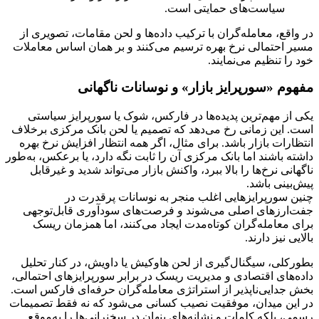
سیاست‌های حمایتی است.
در واقع، معامله‌گران با ترکیب داده‌ها و لحن مقامات، تصویری از
مسیر احتمالی نرخ بهره ترسیم می‌کنند و بر همان اساس معاملات
خود را تنظیم می‌نمایند.
مفهوم «سورپرایز بازار» و نوسانات ناگهانی
یکی از مهم‌ترین پدیده‌ها در فارکس، شوک یا سورپرایز سیاستی
است. این زمانی رخ می‌دهد که تصمیم یا لحن بانک مرکزی برخلاف
انتظارات بازار باشد. برای مثال، اگر همه انتظار افزایش نرخ بهره
داشته باشند اما بانک مرکزی آن را ثابت نگه دارد، یا برعکس، به‌طور
ناگهانی نرخ‌ها را بالا ببرد، واکنش بازار می‌تواند شدید و غیرقابل
پیش‌بینی باشد.
چنین سورپرایزهایی اغلب منجر به نوسانات پرقدرت در
جفت‌ارزهای اصلی می‌شوند و فرصت‌های سودآوری قابل‌توجهی
برای معامله‌گران کوتاه‌مدت ایجاد می‌کنند، اما همزمان ریسک
بالایی نیز دارند.
بطورکلی، سیگنال‌گیری از لحن هاوکیش یا داویش، در کنار تحلیل
داده‌های اقتصادی و مدیریت ریسک در برابر سورپرایزهای احتمالی،
بخش جدایی‌ناپذیر از استراتژی معامله‌گران حرفه‌ای فارکس است.
در این میدان، موفقیت نصیب کسانی می‌شود که نه فقط تصمیمات
رسمی، بلکه کلمات و نشانه‌های پنهان در سخنرانی‌ها را به‌موقع