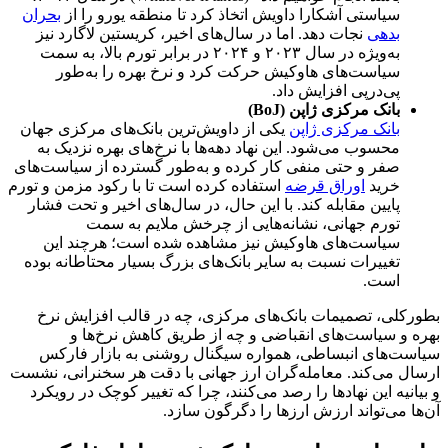
سیاستی آشکارا داویش اتخاذ کرد تا منطقه یورو را از
بحران
بدهی
نجات دهد. اما در سال‌های اخیر، کریستین لاگارد نیز
به‌ویژه در سال ۲۰۲۳ و ۲۰۲۴ در برابر تورم بالا، به سمت
سیاست‌های هاوکیش حرکت کرد و نرخ بهره را به‌طور
پی‌درپی افزایش داد.
بانک مرکزی ژاپن
(BoJ)
بانک مرکزی ژاپن
یکی از داویش‌ترین بانک‌های مرکزی جهان
محسوب می‌شود. این نهاد دهه‌ها با نرخ‌های بهره نزدیک به
صفر و حتی منفی کار کرده و به‌طور گسترده از سیاست‌های
خرید
اوراق قرضه
استفاده کرده است تا با رکود مزمن و تورم
پایین مقابله کند. با این حال، در سال‌های اخیر و تحت فشار
تورم جهانی، نشانه‌هایی از چرخش ملایم به سمت
سیاست‌های هاوکیش نیز مشاهده شده است؛ هرچند این
تغییرات نسبت به سایر بانک‌های بزرگ بسیار محتاطانه بوده
است.
بطورکلی، تصمیمات بانک‌های مرکزی، چه در قالب افزایش نرخ
بهره و سیاست‌های انقباضی و چه از طریق کاهش نرخ‌ها و
سیاست‌های انبساطی، همواره سیگنال روشنی به بازار فارکس
ارسال می‌کند. معامله‌گران ارز جهانی با دقت هر سخنرانی، نشست
و بیانیه این نهادها را رصد می‌کنند، چرا که تغییر کوچک در رویکرد
آن‌ها می‌تواند ارزش ارزها را دگرگون سازد.