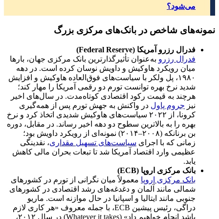
می‌شود؟
نمونه‌های شاخص در بانک‌های مرکزی بزرگ
فدرال رزرو آمریکا
(Federal Reserve)
فدرال رزرو
به‌عنوان تأثیرگذارترین بانک مرکزی جهان، بارها
میان رویکرد هاوکیش و داویش نوسان کرده است. در دهه
۱۹۸۰، پل ولکر با سیاست‌های فوق‌العاده هاوکیش و افزایش
شدید نرخ بهره توانست تورم دو رقمی آمریکا را مهار کند؛
هرچند به قیمت رکود اقتصادی کوتاه‌مدت. در سال‌های اخیر
نیز
جروم پاول
در واکنش به جهش تورم پس از همه‌گیری
کرونا، از ۲۰۲۲ سیاست‌های هاوکیش شدیدی اتخاذ کرد و نرخ
بهره را به بالاترین سطوح دو دهه اخیر رساند. در مقابل، دوره
بن برنانکه (۲۰۰۸–۲۰۱۴) نمونه‌ای از رویکرد داویش بود؛
زمانی که با اجرای
سیاست‌های تسهیل مقداری
، نقدینگی
عظیمی وارد اقتصاد آمریکا شد تا تبعات بحران مالی کاهش
یابد.
بانک مرکزی اروپا
(ECB)
بانک مرکزی اروپا
معمولاً میان نگرانی از تورم در کشورهای
شمالی مانند آلمان و دغدغه‌های رشد اقتصادی در کشورهای
جنوبی مانند ایتالیا و اسپانیا در حال موازنه است. ماریو
دراگی، رئیس پیشین ECB، با جمله معروف «هر کاری لازم
باشد انجام خواهیم داد» (Whatever it takes) در سال ۲۰۱۲،