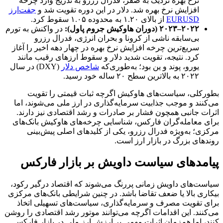
نرخ بهره نزدیک به صفر، فدرال رزرو به تدریج وارد چرخه
افزایش نرخ بهره شد. دلار در این دوره تقویت شد و
جفت‌ارز
EURUSD
از بالای ۱.۲۰ به محدوده ۱.۰۵ سقوط کرد.
۲۰۲۲
–
۲۰۲۳
(
دوران هاوکیش جروم پاول
):
در واکنش به تورم
بی‌سابقه ناشی از کرونا و بحران انرژی، فدرال رزرو
سریع‌ترین چرخه افزایش نرخ بهره در چهار دهه اخیر را آغاز
کرد. نتیجه، تقویت شدید دلار و سقوط ارزهای رقیب مانند
یورو، پوند و ین بود؛ به‌طوری‌که
شاخص دلار
(DXY) در سال
۲۰۲۲ به بالاترین سطح ۲۰ ساله خود رسید.
بطورکلی، سیاست‌های هاوکیش اگرچه ثبات قیمتی را تقویت
می‌کنند و موجب جذابیت سرمایه‌گذاری در ارز ملی می‌شوند، اما
اثرات جانبی همچون فشار بر صادرات و رشد اقتصادی نیز دارند.
برای معامله‌گران فارکس، شناسایی چرخه‌های هاوکیش بانک‌های
مرکزی؛ به‌ویژه فدرال رزرو، یکی از کلیدهای اصلی پیش‌بینی
روندهای بزرگ در بازار ارز است.
پیامدهای سیاست داویش بر بازار فارکس
سیاست‌های داویش زمانی پررنگ می‌شوند که اقتصاد درگیر رکود،
بیکاری بالا یا ضعف تقاضا باشد. در چنین شرایطی بانک‌های مرکزی
برای تقویت مصرف و سرمایه‌گذاری، سیاست‌های تسهیلی اتخاذ
می‌کنند. این اقدامات اگرچه می‌توانند موتور رشد اقتصادی را روشن
کنند، اما هم‌زمان اثرات مهمی بر ارزش ارز ملی در بازار فارکس