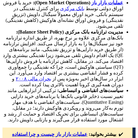
عملیات بازار باز
(Open Market Operations):
خرید یا فروش
اوراق دولتی توسط
بانک مرکزی
برای کنترل نقدینگی در
سیستم بانکی. خرید اوراق معمولاً سیگنال داویش (تزریق
نقدینگی) و فروش اوراق نشانه‌ای هاوکیش (کاهش نقدینگی)
تلقی می‌شود.
مدیریت ترازنامه بانک مرکزی (Balance Sheet Policy):
بانک‌های مرکزی علاوه بر نرخ بهره، از طریق اندازه ترازنامه
خود نیز سیگنال‌ها را به بازار ارسال می‌کنند. افزایش ترازنامه
(از طریق خرید دارایی‌ها و تزریق نقدینگی، مانند برنامه‌های
QE) یک اقدام داویش تلقی می‌شود زیرا نقدینگی بیشتری وارد
اقتصاد می‌کند. در مقابل، کاهش ترازنامه یا فروش دارایی‌ها
(QT) سیاستی هاوکیش است، چرا که نقدینگی را جمع‌آوری
کرده و فشار انقباضی بیشتری بر اقتصاد وارد می‌آورد. این
ابزار در سال‌های اخیر به‌ویژه پس از
بحران مالی ۲۰۰۸
و
دوران همه‌گیری کرونا اهمیت بالاتری پیدا کرده است.
سیاست‌های انقباضی و انبساطی
:
ترکیبی از ابزارهایی مانند
تغییر نسبت ذخایر قانونی بانک‌ها یا برنامه‌های خرید دارایی
(Quantitative Easing). سیاست‌های انقباضی با هدف مهار
تورم به‌کار می‌روند و رویکردی هاوکیش دارند؛ در مقابل،
سیاست‌های انبساطی برای تحریک اقتصاد و حمایت از رشد و
اشتغال مورد استفاده قرار می‌گیرند و بازتابی داویش دارند.
✔️
بیشتر بخوانید:
عملیات بازار باز چیست و چرا استفاده