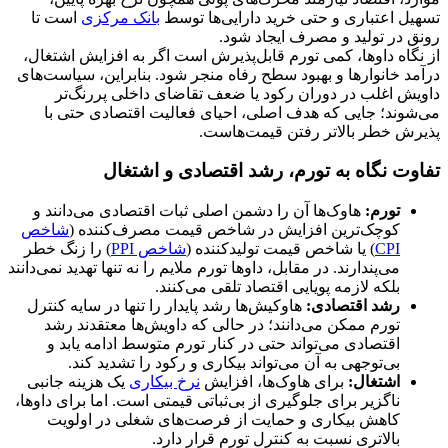
تسهیل اعتباری و حتی خرید دارایی‌ها توسط
بانک مرکزی
است تا
رونق در تولید و مصرف ایجاد شود.
از نگاه داوها، کمی تورم قابل‌پذیرش است اگر به افزایش اشتغال،
درآمد خانوارها و بهبود سطح رفاه منجر شود. بنابراین، سیاست‌های
داویش اغلب در دوران رکود یا ضعف تقاضای داخلی پررنگ‌تر
می‌شوند؛ جایی که هدف اصلی، احیای فعالیت اقتصادی حتی با
پذیرش خطر بالاتر رفتن قیمت‌هاست.
تفاوت نگاه به تورم، رشد اقتصادی و اشتغال
تورم
:
هاوک‌ها آن را دشمن اصلی ثبات اقتصادی می‌دانند و
کوچک‌ترین افزایش در شاخص قیمت مصرف‌کننده (
شاخص
CPI
) یا شاخص قیمت تولیدکننده (
شاخص PPI
) را زنگ خطر
می‌پندارند. در مقابل، داوها تورم ملایم را نه تنها تهدید نمی‌دانند
بلکه لازمه پویایی اقتصاد تلقی می‌کنند.
رشد اقتصادی
:
هاوکیش‌ها رشد پایدار را تنها در سایه کنترل
تورم ممکن می‌دانند؛ در حالی که داویش‌ها معتقدند رشد
اقتصادی می‌تواند حتی در کنار تورم متوسط ادامه یابد و
بی‌توجهی به آن می‌تواند بیکاری و رکود را تشدید کند.
اشتغال
:
برای هاوک‌ها، افزایش
نرخ بیکاری
یک هزینه جانبی
ناگزیر برای جلوگیری از بی‌ثباتی قیمتی است. اما برای داوها،
کاهش بیکاری و حمایت از فرصت‌های شغلی در اولویت
بالاتری نسبت به کنترل تورم قرار دارد.