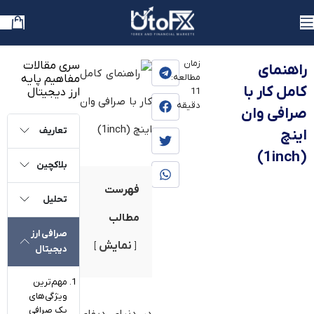
یوتوفارکس
»
بلاگ
»
آموزش
زمان
سری مقالات
راهنمای
مطالعه:
مفاهیم پایه
کامل کار با
ارز دیجیتال
11
دقیقه
صرافی وان
تعاریف
اینچ
(1inch)
بلاکچین
فهرست
تحلیل
مطالب
صرافی ارز
نمایش
دیجیتال
مهم‌ترین
ویژگی‌های
یک صرافی