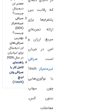
در دنیای دیفای
معتبر ارز
دیجیتال
که رقابت بین
چیست؟
صرافی
پلتفرم‌ها برای
غیرمتمرکز
(DEX)
ارائه تجربه‌ای
چیست؟
بهترین
سریع، ارزان و
صرافی‌های
ارز دیجیتال
امن در جریان
برای ایرانیان
در سال 2026
است،
صرافی
راهنمای
کامل کار با
غیرمتمرکز
1inch
صرافی وان
اینچ
با نوآوری‌هایی
(1inch)
چون سواپ
بدون گس،
معاملات