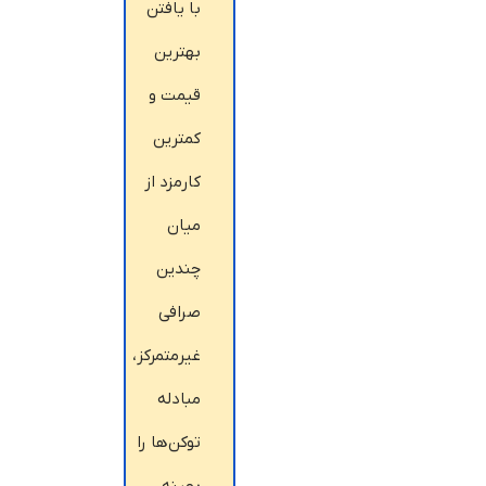
با یافتن
بهترین
قیمت و
کمترین
کارمزد از
میان
چندین
صرافی
غیرمتمرکز،
مبادله
توکن‌ها را