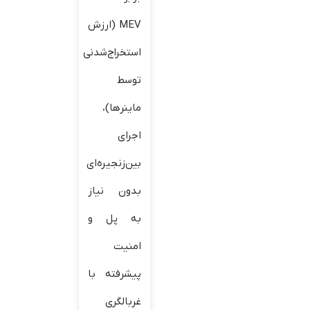
MEV (ارزش
استخراج‌شدنی
توسط
ماینرها)،
اجرای
بین‌زنجیره‌ای
بدون نیاز
به پل و
امنیت
پیشرفته با
غربالگری